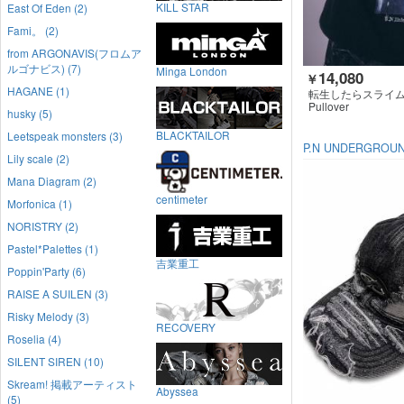
KILL STAR
East Of Eden (2)
Fami。 (2)
from ARGONAVIS(フロムア
ルゴナビス) (7)
Minga London
14,080
￥
HAGANE (1)
転生したらスライムだ
UNDERGROUND
Pullover
husky (5)
BLACKTAILOR
Leetspeak monsters (3)
P.N UNDERGROU
Lily scale (2)
Mana Diagram (2)
centimeter
Morfonica (1)
NORISTRY (2)
Pastel*Palettes (1)
吉業重工
Poppin'Party (6)
RAISE A SUILEN (3)
Risky Melody (3)
RECOVERY
Roselia (4)
SILENT SIREN (10)
Skream! 掲載アーティスト
Abyssea
(5)