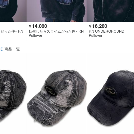
14,080
16,280
￥
￥
った件× P.N
転生したらスライムだった件× P.N
P.N UNDERGROUND
UNDERGROUND
Pullover
Pullover
ND
商品一覧