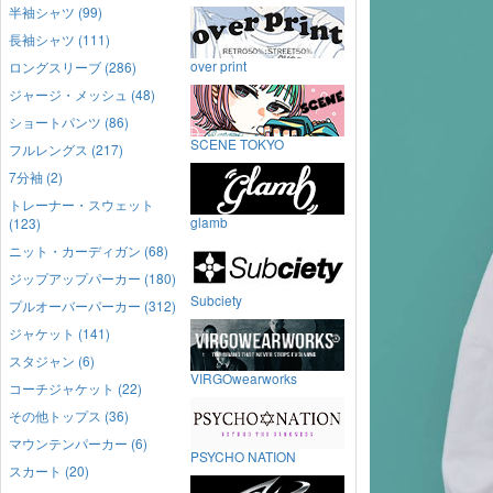
半袖シャツ (99)
長袖シャツ (111)
over print
ロングスリーブ (286)
ジャージ・メッシュ (48)
ショートパンツ (86)
SCENE TOKYO
フルレングス (217)
7分袖 (2)
トレーナー・スウェット
glamb
(123)
ニット・カーディガン (68)
ジップアップパーカー (180)
Subciety
プルオーバーパーカー (312)
ジャケット (141)
スタジャン (6)
VIRGOwearworks
コーチジャケット (22)
その他トップス (36)
マウンテンパーカー (6)
PSYCHO NATION
スカート (20)