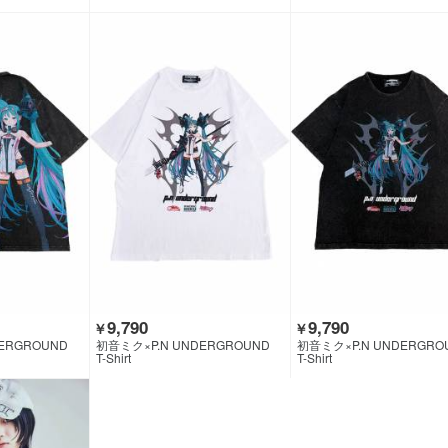
9,790
9,790
￥
￥
ERGROUND
初音ミク×P.N UNDERGROUND
初音ミク×P.N UNDERGRO
T-Shirt
T-Shirt