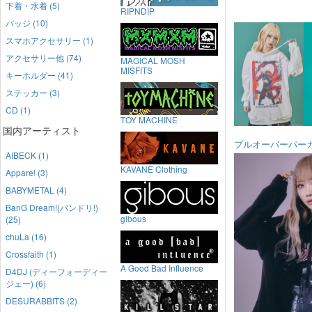
下着・水着 (5)
RIPNDIP
バッジ (10)
スマホアクセサリー (1)
アクセサリー他 (74)
MAGICAL MOSH
MISFITS
キーホルダー (41)
ステッカー (3)
CD (1)
TOY MACHINE
国内アーティスト
プルオーバーパー
AIBECK (1)
KAVANE Clothing
Appare! (3)
BABYMETAL (4)
BanG Dream!(バンドリ!)
gibous
(25)
chuLa (16)
Crossfaith (1)
A Good Bad Influence
D4DJ (ディーフォーディー
ジェー) (6)
DESURABBITS (2)