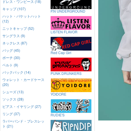
ドレス・ワンピース (18)
キャップ (107)
P.N UNDERGROUND
ハット・バケットハット
(12)
ニットキャップ (52)
LISTEN FLAVOR
サングラス (9)
ネックレス (87)
バッグ (45)
Red Cap Girl
ポーチ (30)
ベルト (9)
バックパック (14)
PUNK DRUNKERS
ウォレット・カードケース
(20)
シューズ (13)
YOIDORE
ソックス (28)
ピアス・イヤリング (27)
リング (37)
RUDIE'S
ラバーバンド・ブレスレッ
ト (21)