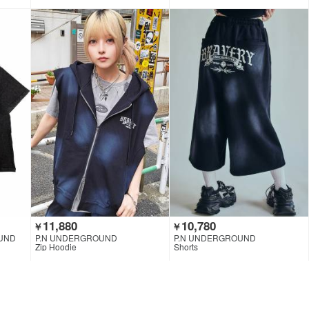
11,880
10,780
￥
￥
UND
P.N UNDERGROUND
P.N UNDERGROUND
Zip Hoodie
Shorts