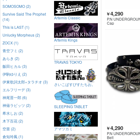
SOMOSOMO (2)
4,290
￥
Survive Said The Prophet
Artemis Classic
P.N UNDERGROU
(14)
Cap
This is LAST (1)
Unlucky Morpheus (2)
Artemis Kings
ZOCX (1)
青空フミ (2)
あらき (2)
TRAVAS TOKYO
飯田ヒカル (3)
伊駒ゆりえ (2)
伊東歌詞太郎×タラチオ (3)
さいこぱすぴすたちお。
エルフリーデ (3)
神尾晋一郎 (6)
神薙ラビッツ (2)
SLEEPING TABLET
希水しお (2)
木下百花 (2)
4,290
￥
空亜 (2)
アマツカミ
P.N UNDERGROU
倉知玲鳳 (1)
Belt