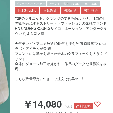
プルオーバーパーカー
ブランド一覧
>
P.N UNDERGROUND
Int'l Shipping
国际送货
國際配送
국제 배송
Y2Kのシルエットとグランジの要素を融合させ、独自の世
界観を表現するストリート・ファッションの気鋭ブランド
P.N UNDERGROUND(サイコ・ネーション・アンダーグラ
ウンド)より新入荷!
今年テレビ・アニメ放送10周年を迎えた"東京喰種"とのコ
ラボ・アイテムが登場!
フロントには赫子を纏った金木のグラフィックを大きくプ
リント。
全体にダメージ加工が施され、作品のダークな世界観を表
現。
こちら数量限定につき、ご注文はお早めに!
￥14,080
送料無料
(税込)