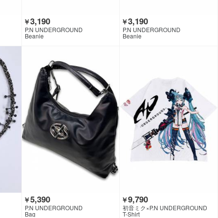
3,190
3,190
￥
￥
P.N UNDERGROUND
P.N UNDERGROUND
Beanie
Beanie
5,390
9,790
￥
￥
P.N UNDERGROUND
初音ミク×P.N UNDERGROUND
Bag
T-Shirt