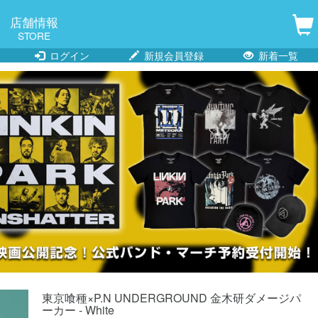
店舗情報
STORE
ログイン
新規会員登録
新着一覧
東京喰種×P.N UNDERGROUND 金木研ダメージパ
ーカー - White