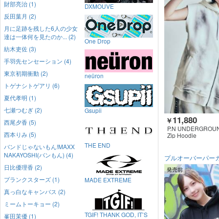
財部亮治 (1)
DXMOUVE
反田葉月 (2)
月に足跡を残した6人の少女
達は一体何を見たのか... (2)
One Drop
紡木吏佐 (3)
手羽先センセーション (4)
東京初期衝動 (2)
neüron
トゲナシトゲアリ (6)
夏代孝明 (1)
七瀬つむぎ (2)
Gsupii
11,880
￥
西尾夕香 (5)
P.N UNDERGROU
西本りみ (5)
Zip Hoodie
THE END
バンドじゃないもん!MAXX
NAKAYOSHI(バンもん) (4)
プルオーバーパー
日比優理香 (2)
発売前
プランクスターズ (1)
MADE EXTREME
真っ白なキャンバス (2)
ミームトーキョー (2)
TGIF! THANK GOD, IT’S
峯田茉優 (1)