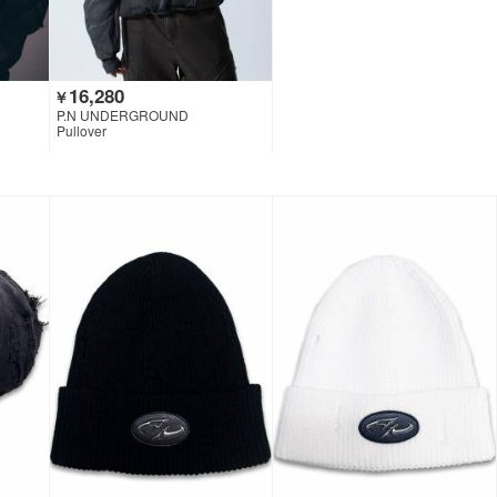
16,280
￥
P.N UNDERGROUND
Pullover