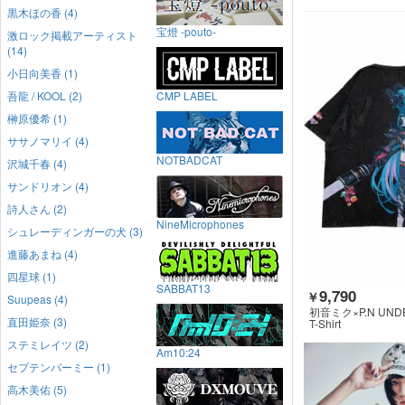
黒木ほの香 (4)
宝燈 -pouto-
激ロック掲載アーティスト
(14)
小日向美香 (1)
吾龍 / KOOL (2)
CMP LABEL
榊原優希 (1)
ササノマリイ (4)
NOTBADCAT
沢城千春 (4)
サンドリオン (4)
詩人さん (2)
NineMicrophones
シュレーディンガーの犬 (3)
進藤あまね (4)
四星球 (1)
SABBAT13
9,790
￥
Suupeas (4)
初音ミク×P.N UND
直田姫奈 (3)
T-Shirt
ステミレイツ (2)
Am10:24
セプテンバーミー (1)
高木美佑 (5)