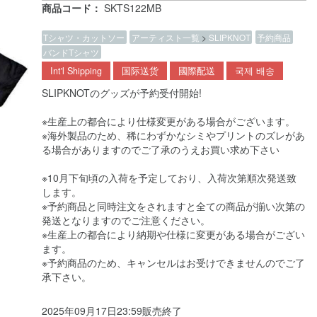
商品コード：
SKTS122MB
Tシャツ・カットソー
アーティスト一覧
>
SLIPKNOT
予約商品
バンドTシャツ
Int'l Shipping
国际送货
國際配送
국제 배송
SLIPKNOTのグッズが予約受付開始!
※生産上の都合により仕様変更がある場合がございます。
※海外製品のため、稀にわずかなシミやプリントのズレがあ
る場合がありますのでご了承のうえお買い求め下さい
※10月下旬頃の入荷を予定しており、入荷次第順次発送致
します。
※予約商品と同時注文をされますと全ての商品が揃い次第の
発送となりますのでご注意ください。
※生産上の都合により納期や仕様に変更がある場合がござい
ます。
※予約商品のため、キャンセルはお受けできませんのでご了
承下さい。
2025年09月17日23:59販売終了