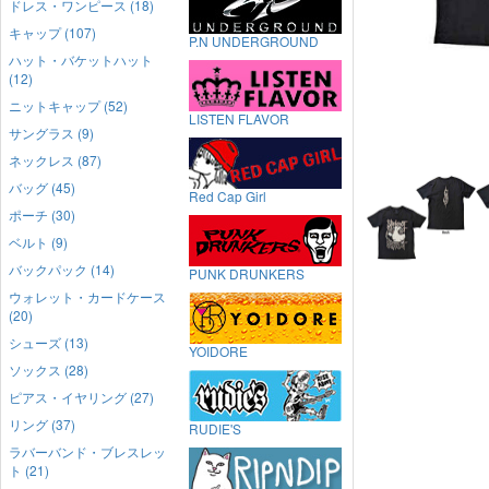
ドレス・ワンピース (18)
キャップ (107)
P.N UNDERGROUND
ハット・バケットハット
(12)
ニットキャップ (52)
LISTEN FLAVOR
サングラス (9)
ネックレス (87)
バッグ (45)
Red Cap Girl
ポーチ (30)
ベルト (9)
バックパック (14)
PUNK DRUNKERS
ウォレット・カードケース
(20)
シューズ (13)
YOIDORE
ソックス (28)
ピアス・イヤリング (27)
リング (37)
RUDIE'S
ラバーバンド・ブレスレッ
ト (21)