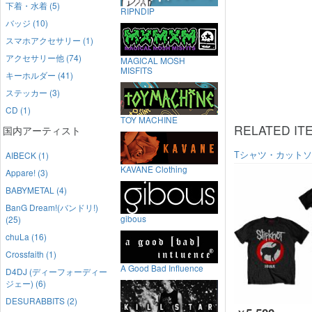
下着・水着 (5)
RIPNDIP
バッジ (10)
スマホアクセサリー (1)
アクセサリー他 (74)
MAGICAL MOSH
MISFITS
キーホルダー (41)
ステッカー (3)
CD (1)
TOY MACHINE
RELATED IT
国内アーティスト
Tシャツ・カット
AIBECK (1)
KAVANE Clothing
Appare! (3)
BABYMETAL (4)
BanG Dream!(バンドリ!)
gibous
(25)
chuLa (16)
Crossfaith (1)
A Good Bad Influence
D4DJ (ディーフォーディー
ジェー) (6)
DESURABBITS (2)