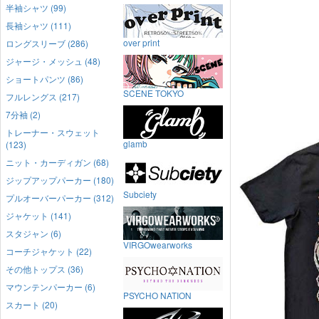
半袖シャツ (99)
長袖シャツ (111)
over print
ロングスリーブ (286)
ジャージ・メッシュ (48)
ショートパンツ (86)
SCENE TOKYO
フルレングス (217)
7分袖 (2)
トレーナー・スウェット
glamb
(123)
ニット・カーディガン (68)
ジップアップパーカー (180)
Subciety
プルオーバーパーカー (312)
ジャケット (141)
スタジャン (6)
VIRGOwearworks
コーチジャケット (22)
その他トップス (36)
マウンテンパーカー (6)
PSYCHO NATION
スカート (20)