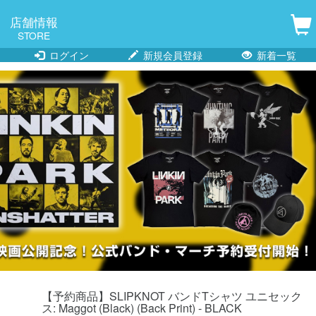
店舗情報
STORE
ログイン
新規会員登録
新着一覧
【予約商品】SLIPKNOT バンドTシャツ ユニセック
ス: Maggot (Black) (Back Print) - BLACK