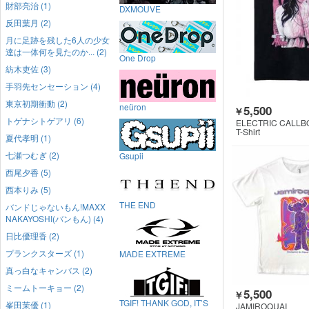
財部亮治 (1)
DXMOUVE
反田葉月 (2)
月に足跡を残した6人の少女
達は一体何を見たのか... (2)
One Drop
紡木吏佐 (3)
手羽先センセーション (4)
東京初期衝動 (2)
neüron
5,500
￥
トゲナシトゲアリ (6)
ELECTRIC CALLB
T-Shirt
夏代孝明 (1)
七瀬つむぎ (2)
Gsupii
西尾夕香 (5)
西本りみ (5)
THE END
バンドじゃないもん!MAXX
NAKAYOSHI(バンもん) (4)
日比優理香 (2)
プランクスターズ (1)
MADE EXTREME
真っ白なキャンバス (2)
ミームトーキョー (2)
5,500
￥
TGIF! THANK GOD, IT’S
峯田茉優 (1)
JAMIROQUAI