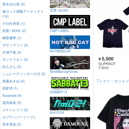
黒木ほの香 (4)
宝燈 -pouto-
激ロック掲載アーティスト
(14)
小日向美香 (1)
吾龍 / KOOL (2)
CMP LABEL
榊原優希 (1)
ササノマリイ (4)
NOTBADCAT
沢城千春 (4)
5,500
￥
サンドリオン (4)
SLIPKNOT
詩人さん (2)
T-Shirt
NineMicrophones
シュレーディンガーの犬 (3)
進藤あまね (4)
Tシャツ・カット
四星球 (1)
SABBAT13
Suupeas (4)
直田姫奈 (3)
ステミレイツ (2)
Am10:24
セプテンバーミー (1)
高木美佑 (5)