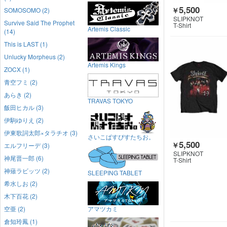
5,500
SOMOSOMO (2)
￥
SLIPKNOT
Survive Said The Prophet
T-Shirt
Artemis Classic
(14)
This is LAST (1)
Unlucky Morpheus (2)
Artemis Kings
ZOCX (1)
青空フミ (2)
あらき (2)
TRAVAS TOKYO
飯田ヒカル (3)
伊駒ゆりえ (2)
伊東歌詞太郎×タラチオ (3)
さいこぱすぴすたちお。
5,500
￥
エルフリーデ (3)
SLIPKNOT
神尾晋一郎 (6)
T-Shirt
神薙ラビッツ (2)
SLEEPING TABLET
希水しお (2)
木下百花 (2)
空亜 (2)
アマツカミ
倉知玲鳳 (1)