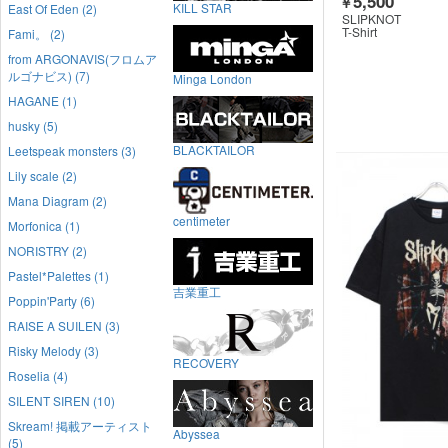
5,500
￥
KILL STAR
East Of Eden (2)
SLIPKNOT
T-Shirt
Fami。 (2)
from ARGONAVIS(フロムア
ルゴナビス) (7)
Minga London
HAGANE (1)
husky (5)
BLACKTAILOR
Leetspeak monsters (3)
Lily scale (2)
Mana Diagram (2)
centimeter
Morfonica (1)
NORISTRY (2)
Pastel*Palettes (1)
吉業重工
Poppin'Party (6)
RAISE A SUILEN (3)
Risky Melody (3)
RECOVERY
Roselia (4)
SILENT SIREN (10)
Skream! 掲載アーティスト
Abyssea
(5)