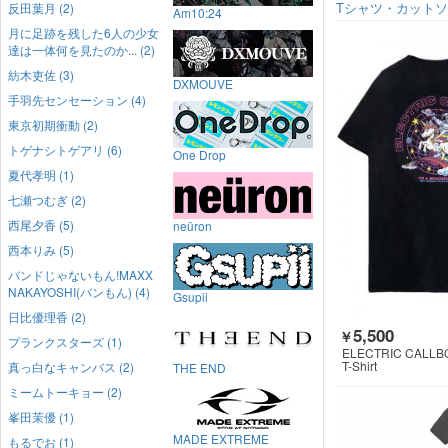
反田葉月 (2)
Tシャツ・カット
Am10:24
月に足跡を残した6人の少女
達は一体何を見たのか... (2)
紡木吏佐 (3)
DXMOUVE
手羽先センセーション (4)
東京初期衝動 (2)
トゲナシトゲアリ (6)
One Drop
夏代孝明 (1)
七瀬つむぎ (2)
西尾夕香 (5)
neüron
西本りみ (5)
バンドじゃないもん!MAXX
NAKAYOSHI(バンもん) (4)
Gsupii
日比優理香 (2)
5,500
￥
プランクスターズ (1)
ELECTRIC CALLB
T-Shirt
真っ白なキャンバス (2)
THE END
ミームトーキョー (2)
峯田茉優 (1)
MADE EXTREME
もるでお (1)