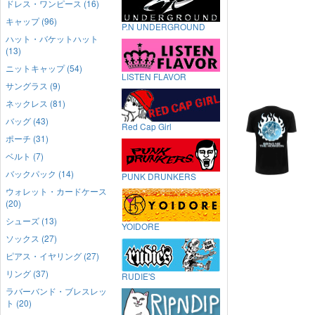
ドレス・ワンピース (16)
キャップ (96)
P.N UNDERGROUND
ハット・バケットハット
(13)
ニットキャップ (54)
LISTEN FLAVOR
サングラス (9)
ネックレス (81)
バッグ (43)
Red Cap Girl
ポーチ (31)
ベルト (7)
バックパック (14)
PUNK DRUNKERS
ウォレット・カードケース
(20)
シューズ (13)
YOIDORE
ソックス (27)
ピアス・イヤリング (27)
リング (37)
RUDIE'S
ラバーバンド・ブレスレッ
ト (20)