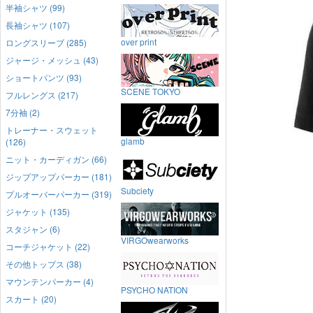
半袖シャツ (99)
長袖シャツ (107)
over print
ロングスリーブ (285)
ジャージ・メッシュ (43)
ショートパンツ (93)
SCENE TOKYO
フルレングス (217)
7分袖 (2)
トレーナー・スウェット
glamb
(126)
ニット・カーディガン (66)
ジップアップパーカー (181)
Subciety
プルオーバーパーカー (319)
ジャケット (135)
スタジャン (6)
VIRGOwearworks
コーチジャケット (22)
その他トップス (38)
マウンテンパーカー (4)
PSYCHO NATION
スカート (20)