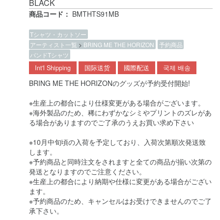
BLACK
商品コード：
BMTHTS91MB
Tシャツ・カットソー
アーティスト一覧
>
BRING ME THE HORIZON
予約商品
バンドTシャツ
Int'l Shipping
国际送货
國際配送
국제 배송
BRING ME THE HORIZONのグッズが予約受付開始!
※生産上の都合により仕様変更がある場合がございます。
※海外製品のため、稀にわずかなシミやプリントのズレがあ
る場合がありますのでご了承のうえお買い求め下さい
※10月中旬頃の入荷を予定しており、入荷次第順次発送致
します。
※予約商品と同時注文をされますと全ての商品が揃い次第の
発送となりますのでご注意ください。
※生産上の都合により納期や仕様に変更がある場合がござい
ます。
※予約商品のため、キャンセルはお受けできませんのでご了
承下さい。