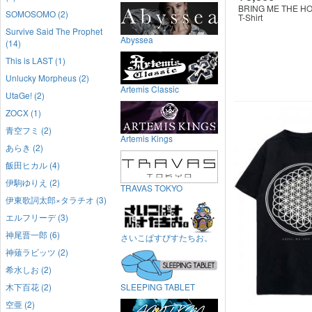
BRING ME THE H
SOMOSOMO (2)
T-Shirt
Survive Said The Prophet
Abyssea
(14)
This is LAST (1)
Unlucky Morpheus (2)
Artemis Classic
UtaGe! (2)
ZOCX (1)
青空フミ (2)
Artemis Kings
あらき (2)
飯田ヒカル (4)
伊駒ゆりえ (2)
TRAVAS TOKYO
伊東歌詞太郎×タラチオ (3)
エルフリーデ (3)
神尾晋一郎 (6)
さいこぱすぴすたちお。
神薙ラビッツ (2)
希水しお (2)
木下百花 (2)
SLEEPING TABLET
空亜 (2)