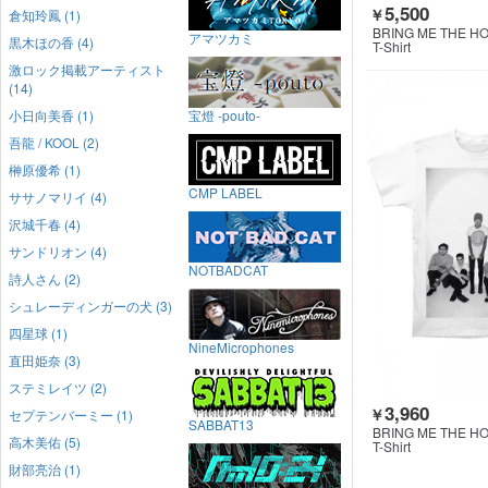
5,500
￥
倉知玲鳳 (1)
BRING ME THE H
アマツカミ
黒木ほの香 (4)
T-Shirt
激ロック掲載アーティスト
(14)
小日向美香 (1)
宝燈 -pouto-
吾龍 / KOOL (2)
榊原優希 (1)
CMP LABEL
ササノマリイ (4)
沢城千春 (4)
サンドリオン (4)
NOTBADCAT
詩人さん (2)
シュレーディンガーの犬 (3)
四星球 (1)
NineMicrophones
直田姫奈 (3)
ステミレイツ (2)
3,960
￥
セプテンバーミー (1)
SABBAT13
BRING ME THE H
高木美佑 (5)
T-Shirt
財部亮治 (1)