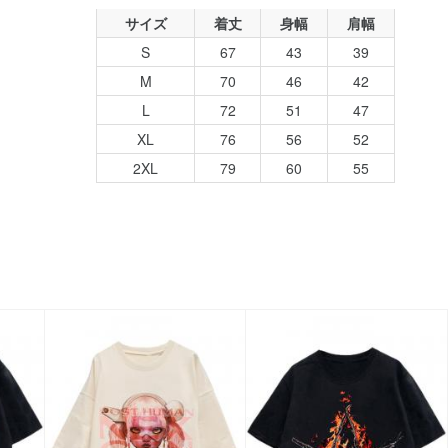
サイズ
着丈
身幅
肩幅
S
67
43
39
M
70
46
42
L
72
51
47
XL
76
56
52
2XL
79
60
55