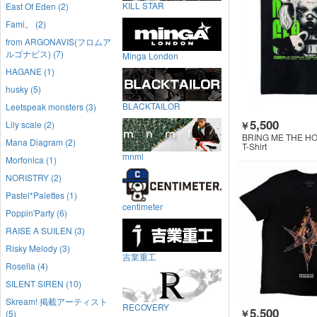
KILL STAR
East Of Eden (2)
Fami。 (2)
from ARGONAVIS(フロムア
ルゴナビス) (7)
Minga London
HAGANE (1)
husky (5)
BLACKTAILOR
Leetspeak monsters (3)
5,500
Lily scale (2)
￥
BRING ME THE H
Mana Diagram (2)
T-Shirt
mnml
Morfonica (1)
NORISTRY (2)
Pastel*Palettes (1)
centimeter
Poppin'Party (6)
RAISE A SUILEN (3)
Risky Melody (3)
吉業重工
Roselia (4)
SILENT SIREN (10)
Skream! 掲載アーティスト
RECOVERY
5,500
(5)
￥