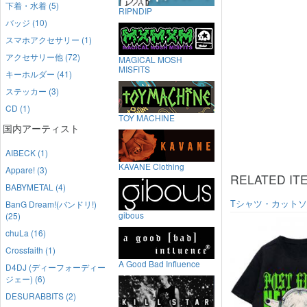
下着・水着 (5)
RIPNDIP
バッジ (10)
スマホアクセサリー (1)
アクセサリー他 (72)
MAGICAL MOSH
MISFITS
キーホルダー (41)
ステッカー (3)
CD (1)
TOY MACHINE
国内アーティスト
AIBECK (1)
KAVANE Clothing
Appare! (3)
RELATED IT
BABYMETAL (4)
Tシャツ・カット
BanG Dream!(バンドリ!)
gibous
(25)
chuLa (16)
Crossfaith (1)
A Good Bad Influence
D4DJ (ディーフォーディー
ジェー) (6)
DESURABBITS (2)