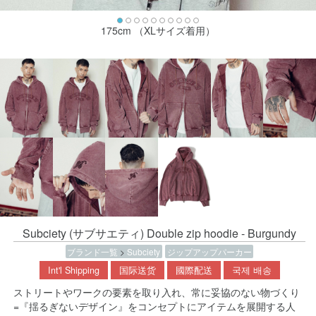
175cm （XLサイズ着用）
Subciety (サブサエティ) Double zip hoodie - Burgundy
ブランド一覧
>
Subciety
ジップアップパーカー
Int'l Shipping
国际送货
國際配送
국제 배송
ストリートやワークの要素を取り入れ、常に妥協のない物づくり
=『揺るぎないデザイン』をコンセプトにアイテムを展開する人