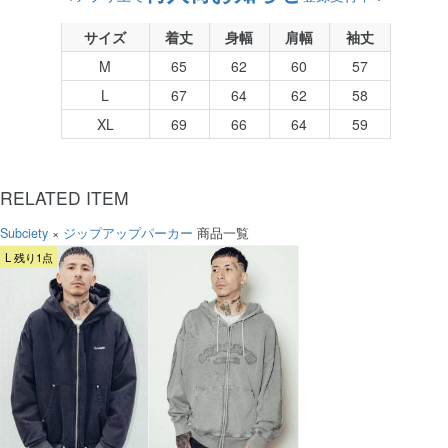
サイズ
着丈
身幅
肩幅
袖丈
M
65
62
60
57
L
67
64
62
58
XL
69
66
64
59
RELATED ITEM
Subciety
×
ジップアップパーカー
商品一覧
L 残り1点