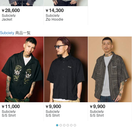
28,600
14,300
￥
￥
Subciety
Subciety
Jacket
Zip Hoodie
Subciety
商品一覧
11,000
9,900
9,900
￥
￥
￥
Subciety
Subciety
Subciety
S/S Shirt
S/S Shirt
S/S Shirt