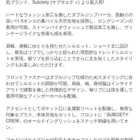
気ブランド、Subciety (サブサエティ) より新入荷!
ハードなウォッシュ加工を施したダブルジップパーカ。肌触りの
良い11.5オンスの裏パイル天竺生地を採用し、ロングシーズンの
着用が可能。ストーンバイオウォッシュで製品加工を施し、ヴィ
ンテージライクな色落ち感を表現。
肩幅、身幅にゆとりを持たせたシルエット。ショート丈に設計
し、裾先はリブでしっかりと絞られた理想的なトレンドシルエッ
トを実現。裾リブを折り込むことでさらに丈を短くしたスタイリ
ングもお楽しみいただけます。
フロントファスナーはダブルジップ仕様のためスタイリングに合
わせてシルエットの調節が可能。肩線、袖、身頃脇はインサイド
アウトで縫製を施した特徴的なデザイン。袖リブには指を通して
着用可能なフィンガーホールを配備。
アクセントとしてポケット口に金属製リベットを配備し、無骨な
印象をプラス。本体共地をカットし、フロントに「SUBCIETY
CREW」のオールドイングリッシュをステッチ刺繍を用いてオ
ン。
フードにはペイズリーの勾玉をモチーフとしたロゴを同色の刺繍