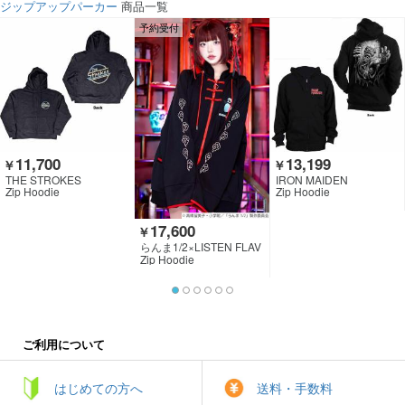
ジップアップパーカー
商品一覧
予約受付
11,700
13,199
￥
￥
THE STROKES
IRON MAIDEN
Zip Hoodie
Zip Hoodie
17,600
￥
らんま1/2×LISTEN FLAV
OR
Zip Hoodie
ご利用について
はじめての方へ
送料・手数料