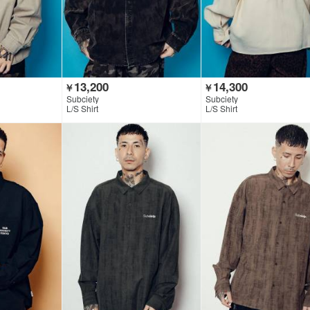
13,200
14,300
￥
￥
Subciety
Subciety
L/S Shirt
L/S Shirt