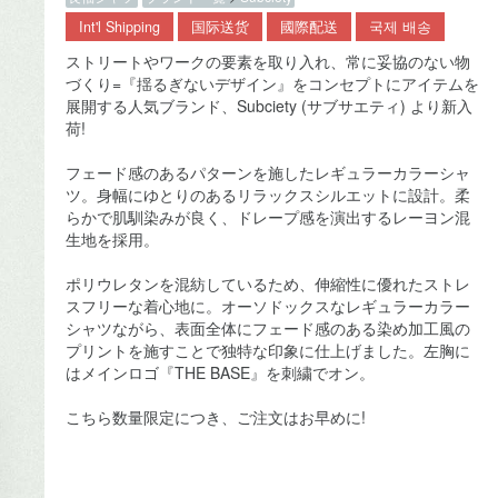
Int'l Shipping
国际送货
國際配送
국제 배송
ストリートやワークの要素を取り入れ、常に妥協のない物
づくり=『揺るぎないデザイン』をコンセプトにアイテムを
展開する人気ブランド、Subciety (サブサエティ) より新入
荷!
フェード感のあるパターンを施したレギュラーカラーシャ
ツ。身幅にゆとりのあるリラックスシルエットに設計。柔
らかで肌馴染みが良く、ドレープ感を演出するレーヨン混
生地を採用。
ポリウレタンを混紡しているため、伸縮性に優れたストレ
スフリーな着心地に。オーソドックスなレギュラーカラー
シャツながら、表面全体にフェード感のある染め加工風の
プリントを施すことで独特な印象に仕上げました。左胸に
はメインロゴ『THE BASE』を刺繍でオン。
こちら数量限定につき、ご注文はお早めに!