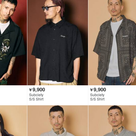
9,900
9,900
￥
￥
Subciety
Subciety
S/S Shirt
S/S Shirt