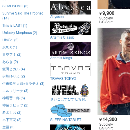
SOMOSOMO (2)
9,900
￥
Survive Said The Prophet
Abyssea
Subciety
(14)
L/S Shirt
This is LAST (1)
Unlucky Morpheus (2)
Artemis Classic
UtaGe! (2)
ZOCX (1)
青空フミ (2)
Artemis Kings
あらき (2)
飯田ヒカル (4)
伊駒ゆりえ (2)
TRAVAS TOKYO
伊東歌詞太郎×タラチオ (3)
エルフリーデ (3)
神尾晋一郎 (6)
さいこぱすぴすたちお。
神薙ラビッツ (2)
希水しお (2)
14,300
￥
木下百花 (2)
SLEEPING TABLET
Subciety
空亜 (2)
L/S Shirt