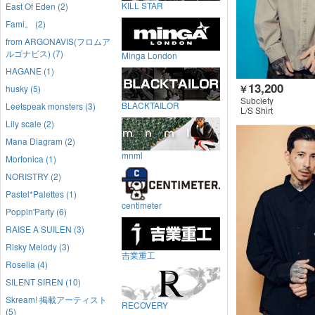
KILL STAR
East Of Eden (2)
Fami。 (2)
from ARGONAVIS(フロムア
ルゴナビス) (7)
Minga London
HAGANE (1)
13,200
husky (5)
￥
Subciety
BLACKTAILOR
Leetspeak monsters (3)
L/S Shirt
Lily scale (2)
Mana Diagram (2)
mnml
Morfonica (1)
NORISTRY (2)
Pastel*Palettes (1)
centimeter
Poppin'Party (6)
RAISE A SUILEN (3)
Risky Melody (3)
吉業重工
Roselia (4)
SILENT SIREN (10)
Skream! 掲載アーティスト
RECOVERY
(5)