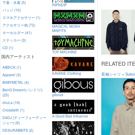
下着・水着 (5)
RIPNDIP
バッジ (10)
スマホアクセサリー (1)
アクセサリー他 (72)
MAGICAL MOSH
MISFITS
キーホルダー (41)
ステッカー (3)
CD (1)
TOY MACHINE
国内アーティスト
RELATED IT
AIBECK (1)
KAVANE Clothing
長袖シャツ
×
Subci
Appare! (3)
BABYMETAL (4)
BanG Dream!(バンドリ!)
gibous
(25)
chuLa (16)
Crossfaith (1)
A Good Bad Influence
D4DJ (ディーフォーディー
ジェー) (6)
DESURABBITS (2)