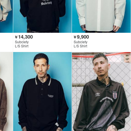
14,300
9,900
￥
￥
Subciety
Subciety
L/S Shirt
L/S Shirt