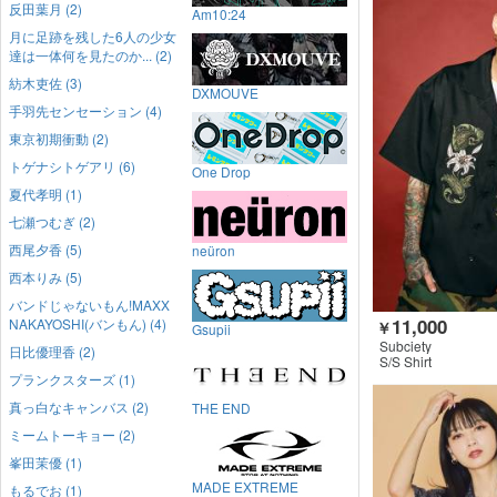
反田葉月 (2)
Am10:24
月に足跡を残した6人の少女
達は一体何を見たのか... (2)
紡木吏佐 (3)
DXMOUVE
手羽先センセーション (4)
東京初期衝動 (2)
トゲナシトゲアリ (6)
One Drop
夏代孝明 (1)
七瀬つむぎ (2)
西尾夕香 (5)
neüron
西本りみ (5)
バンドじゃないもん!MAXX
11,000
NAKAYOSHI(バンもん) (4)
￥
Gsupii
Subciety
日比優理香 (2)
S/S Shirt
プランクスターズ (1)
真っ白なキャンバス (2)
THE END
ミームトーキョー (2)
峯田茉優 (1)
MADE EXTREME
もるでお (1)