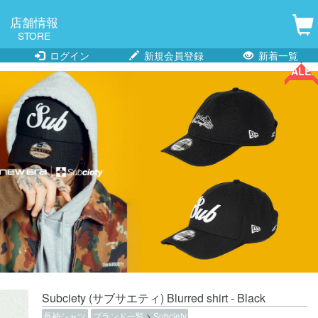
店舗情報
STORE
ログイン
新規会員登録
新着一覧
SALE!!
SALE!!
Subciety (サブサエティ) Blurred shirt - Black
長袖シャツ
ブランド一覧
>
Subciety