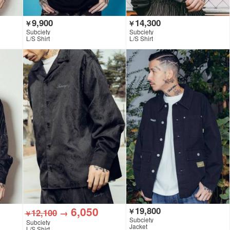
9,900
14,300
￥
￥
Subciety
Subciety
L/S Shirt
L/S Shirt
6,050
19,800
12,100
→
￥
￥
Subciety
Subciety
Jacket
L/S Shirt