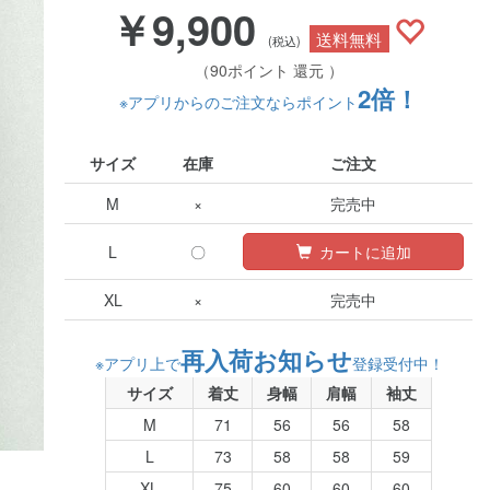
￥9,900
送料無料
(税込)
（90ポイント 還元 ）
2倍！
※アプリからのご注文ならポイント
サイズ
在庫
ご注文
M
×
完売中
L
〇
カートに追加
XL
×
完売中
再入荷お知らせ
※アプリ上で
登録受付中！
サイズ
着丈
身幅
肩幅
袖丈
M
71
56
56
58
L
73
58
58
59
XL
75
60
60
60