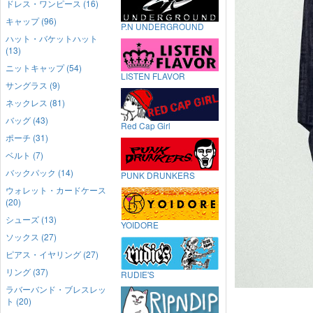
ドレス・ワンピース (16)
キャップ (96)
P.N UNDERGROUND
ハット・バケットハット
(13)
ニットキャップ (54)
LISTEN FLAVOR
サングラス (9)
ネックレス (81)
バッグ (43)
Red Cap Girl
ポーチ (31)
ベルト (7)
バックパック (14)
PUNK DRUNKERS
ウォレット・カードケース
(20)
シューズ (13)
YOIDORE
ソックス (27)
ピアス・イヤリング (27)
リング (37)
RUDIE'S
ラバーバンド・ブレスレッ
ト (20)