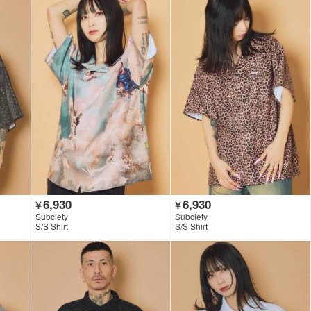
6,930
6,930
￥
￥
Subciety
Subciety
S/S Shirt
S/S Shirt