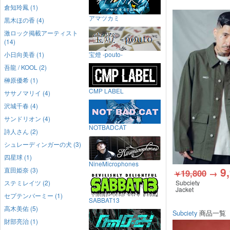
倉知玲鳳 (1)
アマツカミ
黒木ほの香 (4)
激ロック掲載アーティスト
(14)
小日向美香 (1)
宝燈 -pouto-
吾龍 / KOOL (2)
榊原優希 (1)
CMP LABEL
ササノマリイ (4)
沢城千春 (4)
サンドリオン (4)
NOTBADCAT
詩人さん (2)
シュレーディンガーの犬 (3)
四星球 (1)
NineMicrophones
9
直田姫奈 (3)
19,800
→
￥
ステミレイツ (2)
Subciety
Jacket
セプテンバーミー (1)
SABBAT13
高木美佑 (5)
Subciety
商品一覧
財部亮治 (1)