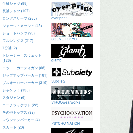
半袖シャツ (99)
長袖シャツ (107)
over print
ロングスリーブ (285)
ジャージ・メッシュ (43)
ショートパンツ (93)
SCENE TOKYO
フルレングス (217)
7分袖 (2)
トレーナー・スウェット
glamb
(126)
ニット・カーディガン (66)
ジップアップパーカー (181)
Subciety
プルオーバーパーカー (319)
ジャケット (135)
スタジャン (6)
VIRGOwearworks
コーチジャケット (22)
その他トップス (38)
マウンテンパーカー (4)
PSYCHO NATION
スカート (20)