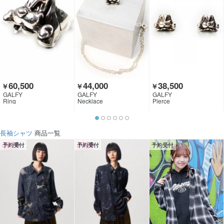
60,500
44,000
38,500
￥
￥
￥
GALFY
GALFY
GALFY
Ring
Necklace
Pierce
長袖シャツ
商品一覧
予約受付
予約受付
予約受付