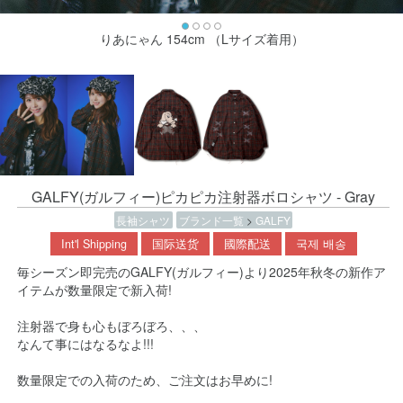
りあにゃん 154cm （Lサイズ着用）
GALFY(ガルフィー)ピカピカ注射器ボロシャツ - Gray
長袖シャツ
ブランド一覧
>
GALFY
Int'l Shipping
国际送货
國際配送
국제 배송
毎シーズン即完売のGALFY(ガルフィー)より2025年秋冬の新作ア
イテムが数量限定で新入荷!
注射器で身も心もぼろぼろ、、、
なんて事にはなるなよ!!!
数量限定での入荷のため、ご注文はお早めに!