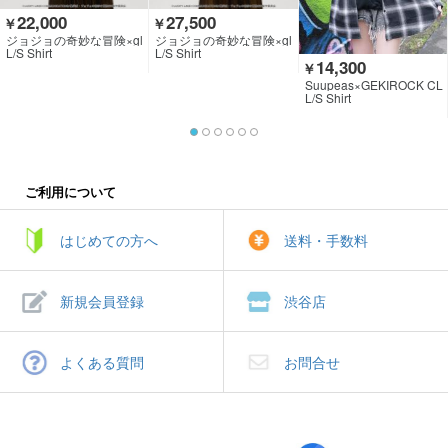
22,000
27,500
￥
￥
ジョジョの奇妙な冒険×gl
ジョジョの奇妙な冒険×gl
amb
amb
L/S Shirt
L/S Shirt
14,300
￥
Suupeas×GEKIROCK CL
OTHING
L/S Shirt
ご利用について
はじめての方へ
送料・手数料
新規会員登録
渋谷店
よくある質問
お問合せ