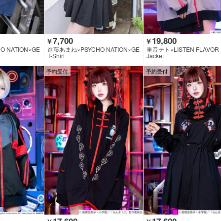
7,700
19,800
￥
￥
 NATION×GE
進藤あまね×PSYCHO NATION×GE
重音テト×LISTEN FLAVOR
G
KIROCK CLOTHING
T-Shirt
Jacket
予約受付
予約受付
17,600
17,600