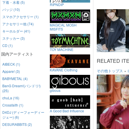
下着・水着 (5)
RIPNDIP
バッジ (10)
スマホアクセサリー (1)
アクセサリー他 (74)
MAGICAL MOSH
MISFITS
キーホルダー (41)
ステッカー (3)
CD (1)
TOY MACHINE
国内アーティスト
RELATED IT
AIBECK (1)
KAVANE Clothing
その他トップス
×
Appare! (3)
BABYMETAL (4)
BanG Dream!(バンドリ!)
gibous
(25)
chuLa (16)
Crossfaith (1)
A Good Bad Influence
D4DJ (ディーフォーディー
ジェー) (6)
DESURABBITS (2)