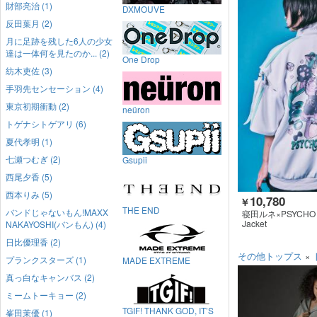
財部亮治 (1)
DXMOUVE
反田葉月 (2)
月に足跡を残した6人の少女
達は一体何を見たのか... (2)
One Drop
紡木吏佐 (3)
手羽先センセーション (4)
東京初期衝動 (2)
neüron
トゲナシトゲアリ (6)
夏代孝明 (1)
七瀬つむぎ (2)
Gsupii
西尾夕香 (5)
西本りみ (5)
10,780
￥
THE END
バンドじゃないもん!MAXX
寝田ルネ×PSYCHO 
Jacket
NAKAYOSHI(バンもん) (4)
日比優理香 (2)
その他トップス
×
プランクスターズ (1)
MADE EXTREME
真っ白なキャンバス (2)
ミームトーキョー (2)
TGIF! THANK GOD, IT’S
峯田茉優 (1)