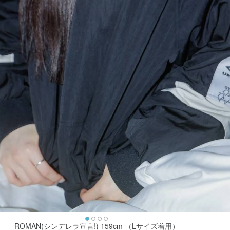
ROMAN(シンデレラ宣言!) 159cm （Lサイズ着用）