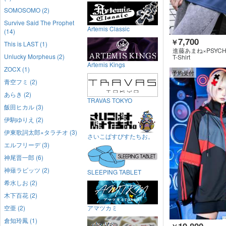
SOMOSOMO (2)
Survive Said The Prophet
Artemis Classic
(14)
7,700
￥
This is LAST (1)
進藤あまね×PSYCHO
Unlucky Morpheus (2)
KIROCK CLOTHIN
T-Shirt
Artemis Kings
ZOCX (1)
予約受付
青空フミ (2)
あらき (2)
TRAVAS TOKYO
飯田ヒカル (3)
伊駒ゆりえ (2)
伊東歌詞太郎×タラチオ (3)
さいこぱすぴすたちお。
エルフリーデ (3)
神尾晋一郎 (6)
神薙ラビッツ (2)
SLEEPING TABLET
希水しお (2)
木下百花 (2)
空亜 (2)
アマツカミ
倉知玲鳳 (1)
19,800