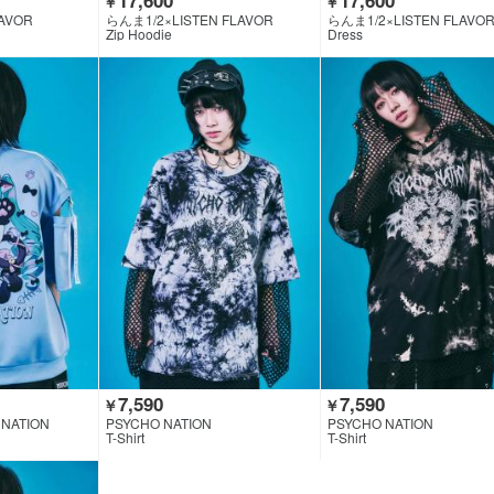
￥
￥
LAVOR
らんま1/2×LISTEN FLAVOR
らんま1/2×LISTEN FLAVO
Zip Hoodie
Dress
7,590
7,590
￥
￥
NATION
PSYCHO NATION
PSYCHO NATION
T-Shirt
T-Shirt