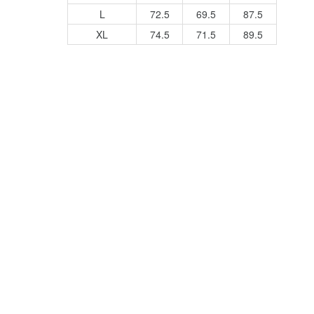
L
72.5
69.5
87.5
XL
74.5
71.5
89.5