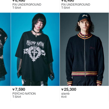
￥
￥
R
P.N UNDERGROUND
P.N UNDERGROUND
T-Shirt
T-Shirt
7,590
25,300
￥
￥
PSYCHO NATION
glamb
T-Shirt
Knit