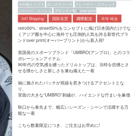
その他トップス
ロングスリーブ
トレーナー・スウェット
ジャージ・メッシュ
ブランド一覧
>
over print
Int'l Shipping
国际送货
國際配送
국제 배송
retro50% : street50%をコンセプトに掲げ日本国内だけでな
くアジア圏を中心に海外でも圧倒的人気を誇る新世代ブラ
ンドover print(オーバープリント)から新入荷!
英国発のスポーツブランド「UMBRO(アンブロ)」とのコラ
ボレーションアイテム
90年代の空気感を纏ったドリルトップは、当時を彷彿とさ
せる懐かしさと新しさを兼ね備えた一着
袖に施されたパッチが視線を惹きつけるアクセントとな
り、
背面の大きな“UMBRO”刺繍が、ハイエンドな佇まいを象徴
秋口から春先まで、幅広いシーズン・シーンで活躍する万
能な一着
こちら数量限定につき、ご注文はお早めに!