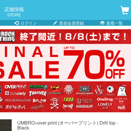
店舗情報
STORE
ログイン
新規会員登録
新着一覧
UMBRO×over print (オーバープリント) Drill top -
Black