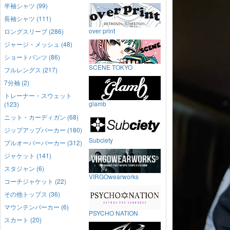
半袖シャツ (99)
長袖シャツ (111)
over print
ロングスリーブ (286)
ジャージ・メッシュ (48)
ショートパンツ (86)
SCENE TOKYO
フルレングス (217)
7分袖 (2)
トレーナー・スウェット
glamb
(123)
ニット・カーディガン (68)
ジップアップパーカー (180)
Subciety
プルオーバーパーカー (312)
ジャケット (141)
スタジャン (6)
VIRGOwearworks
コーチジャケット (22)
その他トップス (36)
マウンテンパーカー (6)
PSYCHO NATION
スカート (20)