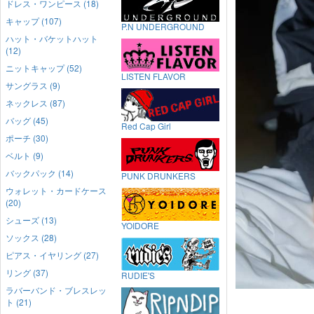
ドレス・ワンピース (18)
キャップ (107)
P.N UNDERGROUND
ハット・バケットハット
(12)
ニットキャップ (52)
LISTEN FLAVOR
サングラス (9)
ネックレス (87)
バッグ (45)
Red Cap Girl
ポーチ (30)
ベルト (9)
バックパック (14)
PUNK DRUNKERS
ウォレット・カードケース
(20)
シューズ (13)
YOIDORE
ソックス (28)
ピアス・イヤリング (27)
リング (37)
RUDIE'S
ラバーバンド・ブレスレッ
ト (21)