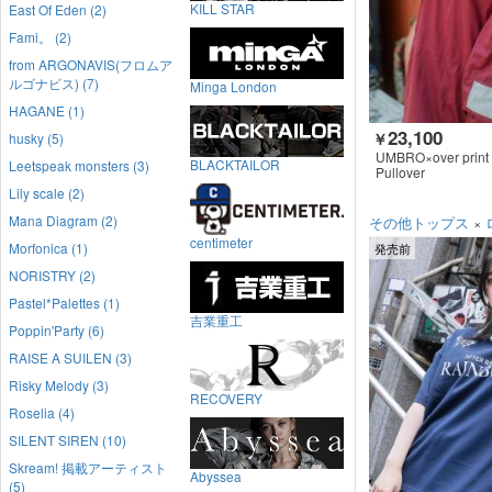
KILL STAR
East Of Eden (2)
Fami。 (2)
from ARGONAVIS(フロムア
ルゴナビス) (7)
Minga London
HAGANE (1)
23,100
husky (5)
￥
UMBRO×over print
BLACKTAILOR
Leetspeak monsters (3)
Pullover
Lily scale (2)
Mana Diagram (2)
その他トップス
×
centimeter
Morfonica (1)
発売前
NORISTRY (2)
Pastel*Palettes (1)
吉業重工
Poppin'Party (6)
RAISE A SUILEN (3)
Risky Melody (3)
RECOVERY
Roselia (4)
SILENT SIREN (10)
Skream! 掲載アーティスト
Abyssea
(5)