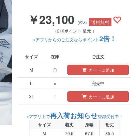
￥23,100
送料無料
(税込)
（210ポイント 還元 ）
2倍！
※アプリからのご注文ならポイント
サイズ
在庫
ご注文
M
〇
カートに追加
L
×
完売中
XL
1
カートに追加
再入荷お知らせ
※アプリ上で
登録受付中！
サイズ
着丈
身幅
裄丈
M
70.5
67.5
85.5