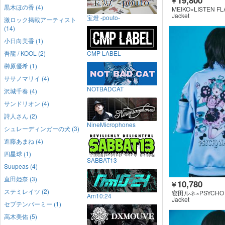
￥
黒木ほの香 (4)
MEIKO×LISTEN F
Jacket
宝燈 -pouto-
激ロック掲載アーティスト
(14)
小日向美香 (1)
吾龍 / KOOL (2)
CMP LABEL
榊原優希 (1)
ササノマリイ (4)
NOTBADCAT
沢城千春 (4)
サンドリオン (4)
詩人さん (2)
NineMicrophones
シュレーディンガーの犬 (3)
進藤あまね (4)
四星球 (1)
SABBAT13
Suupeas (4)
直田姫奈 (3)
10,780
￥
ステミレイツ (2)
寝田ルネ×PSYCHO 
Am10:24
Jacket
セプテンバーミー (1)
高木美佑 (5)