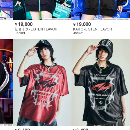
19,800
19,800
￥
￥
初音ミク×LISTEN FLAVOR
KAITO×LISTEN FLAVOR
Jacket
Jacket
6,490
6,490