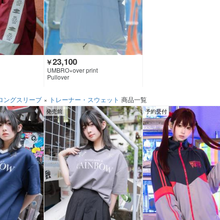
23,100
￥
UMBRO×over print
Pullover
ロングスリーブ
×
トレーナー・スウェット
商品一覧
発売前
予約受付