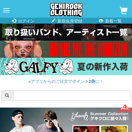
navigation
ログイン
新規会員登録
新着一覧
※アプリからのご注文でポイント
2倍
に！
SALE!!
SALE!!