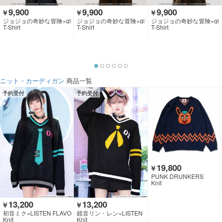
9,900
9,900
9,900
￥
￥
￥
ジョジョの奇妙な冒険×gl
ジョジョの奇妙な冒険×gl
ジョジョの奇妙な冒険×gl
amb
amb
amb
T-Shirt
T-Shirt
T-Shirt
ニット・カーディガン
商品一覧
予約受付
予約受付
19,800
￥
PUNK DRUNKERS
Knit
13,200
13,200
￥
￥
初音ミク×LISTEN FLAVO
鏡音リン・レン×LISTEN
R
FLAVOR
Knit
Knit