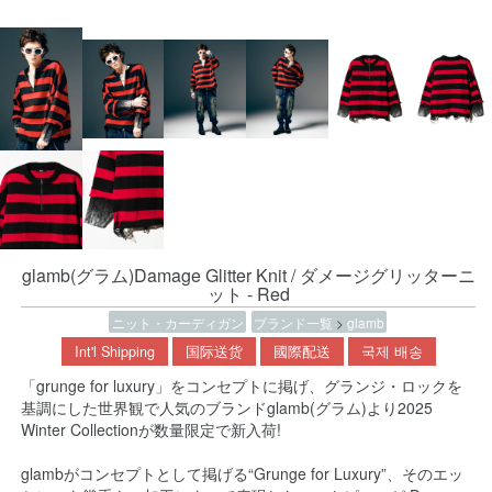
glamb(グラム)Damage Glitter Knit / ダメージグリッターニ
ット - Red
ニット・カーディガン
ブランド一覧
>
glamb
Int'l Shipping
国际送货
國際配送
국제 배송
「grunge for luxury」をコンセプトに掲げ、グランジ・ロックを
基調にした世界観で人気のブランドglamb(グラム)より2025
Winter Collectionが数量限定で新入荷!
glambがコンセプトとして掲げる“Grunge for Luxury”、そのエッ