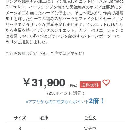
センスを幾重もの加工によって表現したニットピースが Damage
Glitter Knit。ハーフジップを備えた天竺編みのボディは要所にダ
メージ加工を施したハードな佇まい。そこへ職人が手作業で銀箔
加工を施したケーブル編みの袖パーツをフェイクレイヤード、ソ
リッドでメタリックな質感を楽しませます。シルエットはゆとり
ある身幅を持ったボックスシルエット。カラーバリエーションに
は着回しやすいBlackとグランジを象徴する2トーンボーダーの
Redをご用意しました。
こちら数量限定につき、ご注文はお早めに!
￥31,900
送料無料
(税込)
（290ポイント 還元 ）
2倍！
※アプリからのご注文ならポイント
サイズ
在庫
ご注文
S
×
完売中