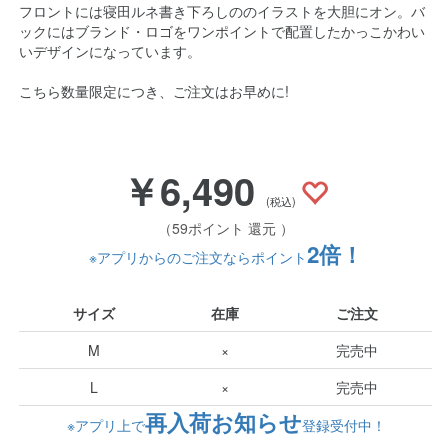
フロントには寝田ルネ書き下ろしののイラストを大胆にオン。バ
ックにはブランド・ロゴをワンポイントで配置したかっこかわい
いデザインになっています。
こちら数量限定につき、ご注文はお早めに!
￥6,490
(税込)
（59ポイント 還元 ）
2倍！
※アプリからのご注文ならポイント
サイズ
在庫
ご注文
M
×
完売中
L
×
完売中
再入荷お知らせ
※アプリ上で
登録受付中！