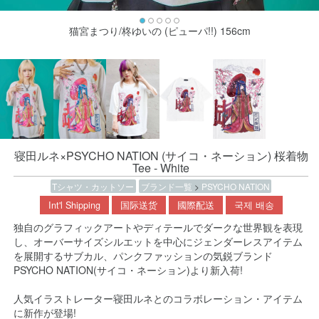
猫宮まつり/柊ゆいの (ピューパ!!) 156cm
寝田ルネ×PSYCHO NATION (サイコ・ネーション) 桜着物
Tee - White
Tシャツ・カットソー
ブランド一覧
>
PSYCHO NATION
Int'l Shipping
国际送货
國際配送
국제 배송
独自のグラフィックアートやディテールでダークな世界観を表現
し、オーバーサイズシルエットを中心にジェンダーレスアイテム
を展開するサブカル、パンクファッションの気鋭ブランド
PSYCHO NATION(サイコ・ネーション)より新入荷!
人気イラストレーター寝田ルネとのコラボレーション・アイテム
に新作が登場!