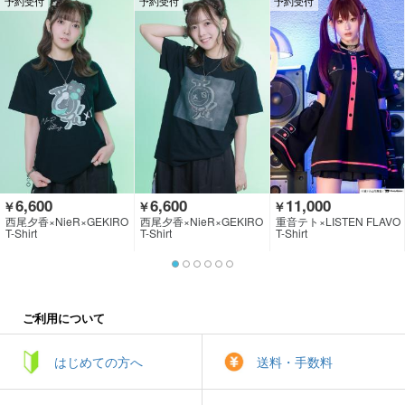
予約受付
予約受付
予約受付
6,600
6,600
11,000
￥
￥
￥
西尾夕香×NieR×GEKIRO
西尾夕香×NieR×GEKIRO
重音テト×LISTEN FLAVO
CK CLOTHING
CK CLOTHING
R
T-Shirt
T-Shirt
T-Shirt
ご利用について
はじめての方へ
送料・手数料