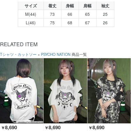
サイズ
着丈
身幅
肩幅
袖丈
M(44)
73
66
65
25
L(46)
75
68
67
26
RELATED ITEM
Tシャツ・カットソー
×
PSYCHO NATION
商品一覧
8,690
8,690
8,690
￥
￥
￥