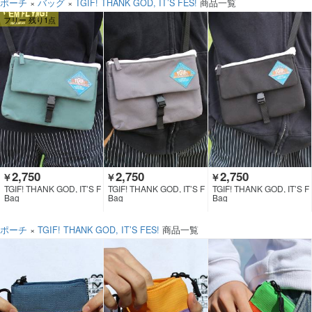
ポーチ
×
バッグ
×
TGIF! THANK GOD, IT’S FES!
商品一覧
フリー 残り1点
2,750
2,750
2,750
￥
￥
￥
TGIF! THANK GOD, IT’S F
TGIF! THANK GOD, IT’S F
TGIF! THANK GOD, IT’S F
ES!
ES!
ES!
Bag
Bag
Bag
ポーチ
×
TGIF! THANK GOD, IT’S FES!
商品一覧