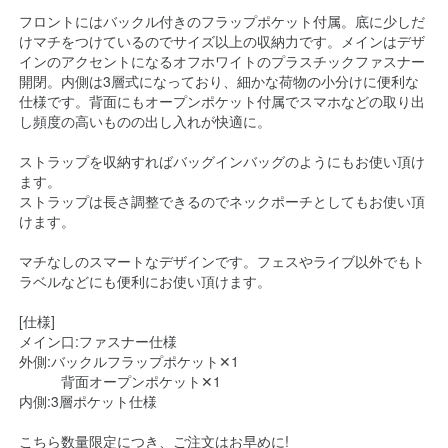
フロントにはバックル付きのフラップポケット付属。底に少しだ
けマチをつけているのでサイズ以上の収納力です。メインはデザ
インのアクセントになるオフホワイトのプラスチックファスナー
開閉。内側は3層式になっており、細かな荷物の小分けに便利な
仕様です。背面にもオープンポケット付属でスマホなどの取り出
し頻度の高いものの出し入れが快適に。
ストラップを収納すればバッグインバッグのようにもお使い頂け
ます。
ストラップは長さ調整できるのでネックポーチとしてもお使い頂
けます。
マチなしのスマートなデザインです。フェスやライブ以外でもト
ラベルなどにも便利にお使い頂けます。
[仕様]
メイン口:ファスナー仕様
外側:バックルフラップポケット✕1
背面オープンポケット✕1
内側:3層ポケット仕様
こちら数量限定につき、ご注文はお早めに!