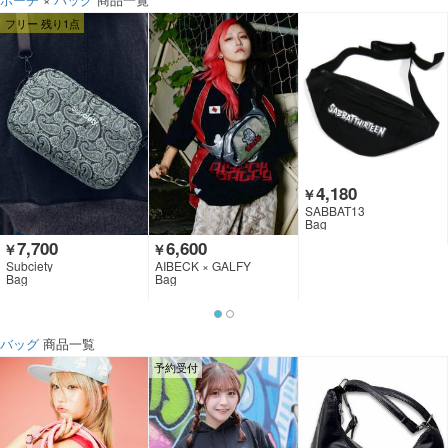
フリー 残り1点
4,180
￥
SABBAT13
Bag
7,700
6,600
￥
￥
Subciety
AIBECK × GALFY
Bag
Bag
バッグ
商品一覧
予約受付