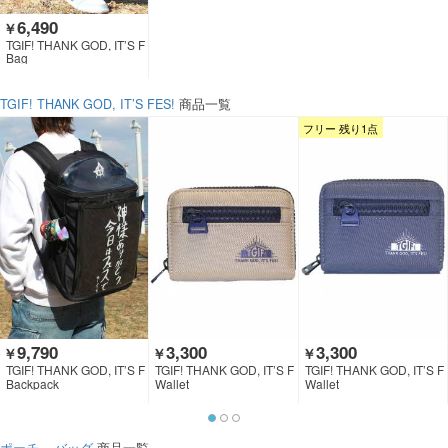
6,490
￥
TGIF! THANK GOD, IT’S F
ES!
Bag
TGIF! THANK GOD, IT’S FES!
商品一覧
フリー 残り1点
9,790
3,300
3,300
￥
￥
￥
TGIF! THANK GOD, IT’S F
TGIF! THANK GOD, IT’S F
TGIF! THANK GOD, IT’S F
ES!
ES!
ES!
Backpack
Wallet
Wallet
ポーチ
×
バッグ
商品一覧