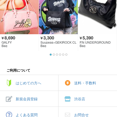
8,690
3,300
5,390
￥
￥
￥
GALFY
Suupeas×GEKIROCK CL
P.N UNDERGROUND
OTHING
Bag
Bag
Bag
ご利用について
はじめての方へ
送料・手数料
新規会員登録
渋谷店
よくある質問
お問合せ