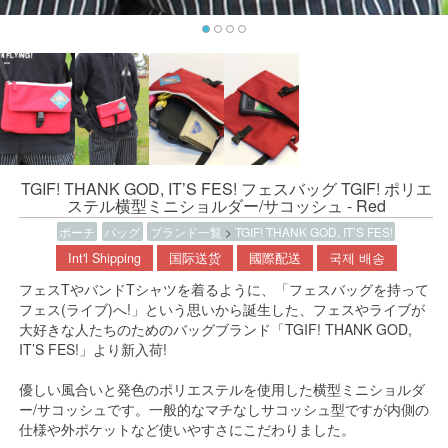
TGIF! THANK GOD, IT’S FES! フェスバッグ TGIF! ポリエ
ステル横型ミニショルダー/サコッシュ - Red
ポーチ
バッグ
ブランド一覧
>
TGIF! THANK GOD, IT’S FES!
Int'l Shipping
国际送货
國際配送
국제 배송
フェスTやバンドTシャツを着るように、「フェスバッグを持って
フェス(ライブ)へ!」という思いから誕生した、フェスやライブが
大好きな人たちのためのバッグブランド「TGIF! THANK GOD,
IT’S FES!」より新入荷!
優しい風合いと発色のポリエステルを使用した横型ミニショルダ
ー/サコッシュです。一般的なマチなしサコッシュ型ですが内側の
仕様や外ポケットなど使いやすさにこだわりました。