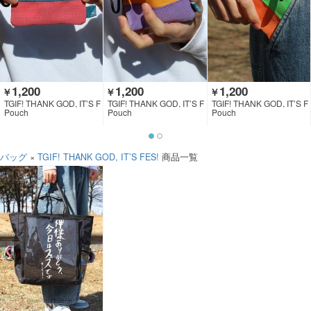
1,200
1,200
1,200
￥
￥
￥
TGIF! THANK GOD, IT’S F
TGIF! THANK GOD, IT’S F
TGIF! THANK GOD, IT’S F
ES!
ES!
ES!
Pouch
Pouch
Pouch
バッグ
×
TGIF! THANK GOD, IT’S FES!
商品一覧