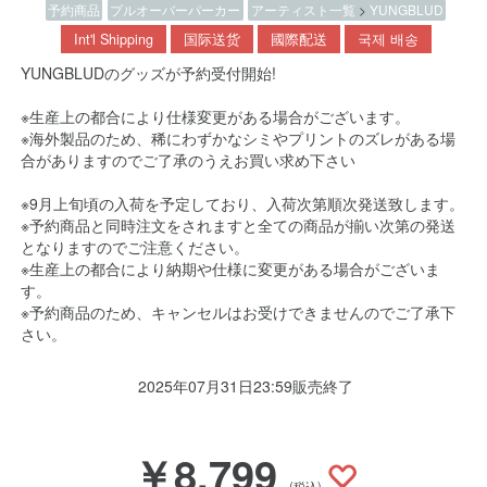
予約商品
プルオーバーパーカー
アーティスト一覧
>
YUNGBLUD
Int'l Shipping
国际送货
國際配送
국제 배송
YUNGBLUDのグッズが予約受付開始!
※生産上の都合により仕様変更がある場合がございます。
※海外製品のため、稀にわずかなシミやプリントのズレがある場
合がありますのでご了承のうえお買い求め下さい
※9月上旬頃の入荷を予定しており、入荷次第順次発送致します。
※予約商品と同時注文をされますと全ての商品が揃い次第の発送
となりますのでご注意ください。
※生産上の都合により納期や仕様に変更がある場合がございま
す。
※予約商品のため、キャンセルはお受けできませんのでご了承下
さい。
2025年07月31日23:59販売終了
￥8,799
(税込)