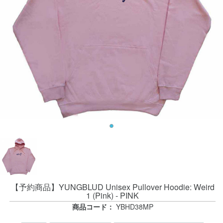
【予約商品】YUNGBLUD Unisex Pullover Hoodie: Weird
1 (Pink) - PINK
商品コード：
YBHD38MP