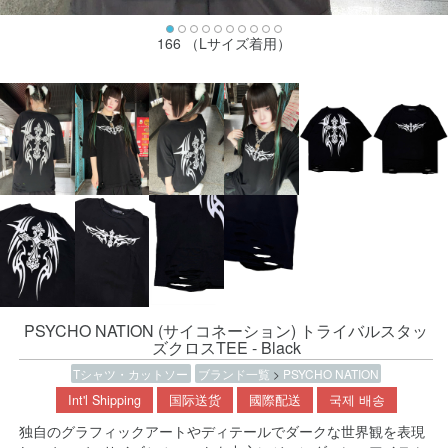
166 （Lサイズ着用）
PSYCHO NATION (サイコネーション) トライバルスタッ
ズクロスTEE - Black
Tシャツ・カットソー
ブランド一覧
>
PSYCHO NATION
Int'l Shipping
国际送货
國際配送
국제 배송
独自のグラフィックアートやディテールでダークな世界観を表現