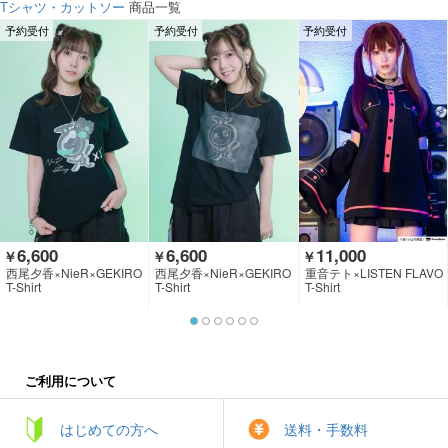
Tシャツ・カットソー
商品一覧
予約受付
予約受付
予約受付
6,600
6,600
11,000
￥
￥
￥
西尾夕香×NieR×GEKIRO
西尾夕香×NieR×GEKIRO
重音テト×LISTEN FLAVO
CK CLOTHING
CK CLOTHING
R
T-Shirt
T-Shirt
T-Shirt
ご利用について
はじめての方へ
送料・手数料