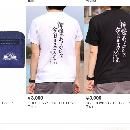
Bag
Wallet
3,000
3,000
￥
￥
IT’S FES!
TGIF! THANK GOD, IT’S FES!
TGIF! THANK GOD, IT’S FE
T-shirt
T-shirt