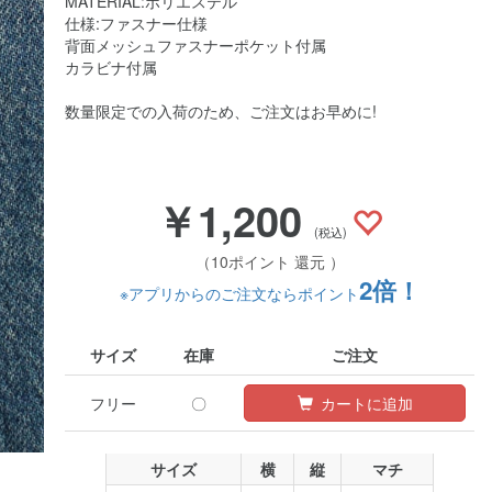
MATERIAL:ポリエステル
仕様:ファスナー仕様
背面メッシュファスナーポケット付属
カラビナ付属
数量限定での入荷のため、ご注文はお早めに!
￥1,200
(税込)
（10ポイント 還元 ）
2倍！
※アプリからのご注文ならポイント
サイズ
在庫
ご注文
フリー
〇
カートに追加
サイズ
横
縦
マチ