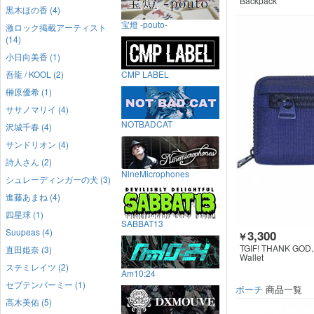
Backpack
黒木ほの香 (4)
宝燈 -pouto-
激ロック掲載アーティスト
(14)
小日向美香 (1)
吾龍 / KOOL (2)
CMP LABEL
榊原優希 (1)
ササノマリイ (4)
NOTBADCAT
沢城千春 (4)
サンドリオン (4)
詩人さん (2)
NineMicrophones
シュレーディンガーの犬 (3)
進藤あまね (4)
四星球 (1)
SABBAT13
Suupeas (4)
3,300
￥
TGIF! THANK GOD, 
直田姫奈 (3)
Wallet
ステミレイツ (2)
Am10:24
セプテンバーミー (1)
ポーチ
商品一覧
高木美佑 (5)