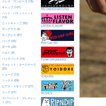
ドレス・ワンピース (18)
キャップ (107)
P.N UNDERGROUND
ハット・バケットハット
(12)
ニットキャップ (52)
LISTEN FLAVOR
サングラス (9)
ネックレス (87)
バッグ (45)
Red Cap Girl
ポーチ (30)
ベルト (9)
バックパック (14)
PUNK DRUNKERS
ウォレット・カードケース
(20)
シューズ (13)
YOIDORE
ソックス (28)
ピアス・イヤリング (27)
リング (37)
RUDIE'S
ラバーバンド・ブレスレッ
ト (21)