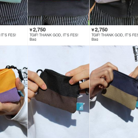
2,750
2,750
￥
￥
IT’S FES!
TGIF! THANK GOD, IT’S FES!
TGIF! THANK GOD, IT’S FE
Bag
Bag