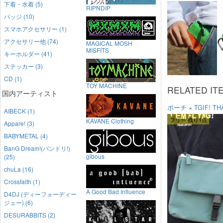
下着・水着 (5)
RIPNDIP
バッジ (10)
スマホアクセサリー (1)
アクセサリー他 (74)
MAGICAL MOSH
MISFITS
キーホルダー (41)
ステッカー (3)
CD (1)
TOY MACHINE
RELATED IT
国内アーティスト
ポーチ
×
TGIF! TH
AIBECK (1)
フリー 残り1点
KAVANE Clothing
Appare! (3)
BABYMETAL (4)
BanG Dream!(バンドリ!)
gibous
(25)
chuLa (16)
Crossfaith (1)
A Good Bad Influence
D4DJ (ディーフォーディー
ジェー) (6)
DESURABBITS (2)