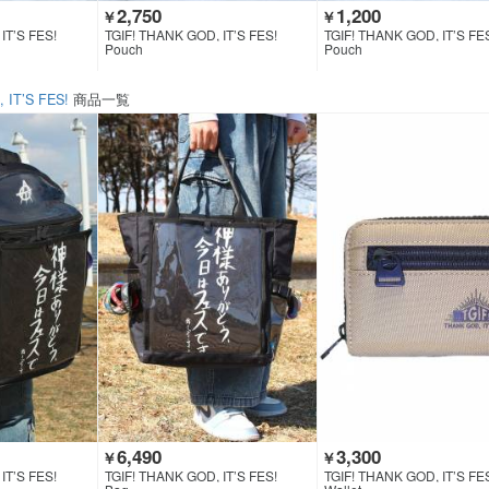
2,750
1,200
￥
￥
IT’S FES!
TGIF! THANK GOD, IT’S FES!
TGIF! THANK GOD, IT’S FE
Pouch
Pouch
 IT’S FES!
商品一覧
6,490
3,300
￥
￥
IT’S FES!
TGIF! THANK GOD, IT’S FES!
TGIF! THANK GOD, IT’S FE