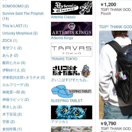
1,200
￥
SOMOSOMO (2)
TGIF! THANK GOD, 
Survive Said The Prophet
Pouch
Artemis Classic
(14)
This is LAST (1)
TGIF! THANK GOD,
Unlucky Morpheus (2)
Artemis Kings
ZOCX (1)
青空フミ (2)
あらき (2)
TRAVAS TOKYO
飯田ヒカル (3)
伊駒ゆりえ (2)
伊東歌詞太郎×タラチオ (3)
さいこぱすぴすたちお。
エルフリーデ (3)
神尾晋一郎 (6)
神薙ラビッツ (2)
SLEEPING TABLET
希水しお (2)
木下百花 (2)
空亜 (2)
アマツカミ
9,790
￥
TGIF! THANK GOD, 
倉知玲鳳 (1)