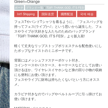
Green×Orange
ポーチ
ブランド一覧
>
TGIF! THANK GOD, IT’S FES!
Int'l Shipping
国际送货
國際配送
국제 배송
フェスTやバンドTシャツを着るように、「フェスバッグを
持ってフェス(ライブ)へ!」という思いから誕生した、フェ
スやライブが大好きな人たちのためのバッグブランド
「TGIF! THANK GOD, IT’S FES!」より新入荷!
軽くて丈夫なリップストップポリエステルを配色使いにし
たポップなテイストのミニポーチです。
背面にはメッシュファスナーポケット付き。
コインケースやパスケース、キーケースなどとしてお使い
頂けるほか、ワイヤレスイヤホンなど身の回り小物の収納
にも便利にお使い頂けます。
フェスやライブに財布は持ちたくない!という方にオスス
メ。
カラビナ付きなのでバッグやベルトループに引っ掛けてお
使い頂けます。