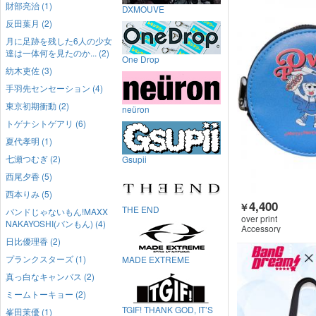
財部亮治 (1)
DXMOUVE
反田葉月 (2)
月に足跡を残した6人の少女
達は一体何を見たのか... (2)
One Drop
紡木吏佐 (3)
手羽先センセーション (4)
東京初期衝動 (2)
neüron
トゲナシトゲアリ (6)
夏代孝明 (1)
七瀬つむぎ (2)
Gsupii
西尾夕香 (5)
西本りみ (5)
4,400
￥
THE END
バンドじゃないもん!MAXX
over print
NAKAYOSHI(バンもん) (4)
Accessory
日比優理香 (2)
プランクスターズ (1)
MADE EXTREME
真っ白なキャンバス (2)
ミームトーキョー (2)
TGIF! THANK GOD, IT’S
峯田茉優 (1)