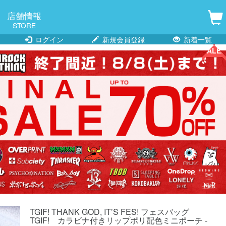
店舗情報
STORE
ログイン
新規会員登録
新着一覧
SALE!!
SALE!!
SALE!!
TGIF! THANK GOD, IT’S FES! フェスバッグ
TGIF! カラビナ付きリップポリ配色ミニポーチ -