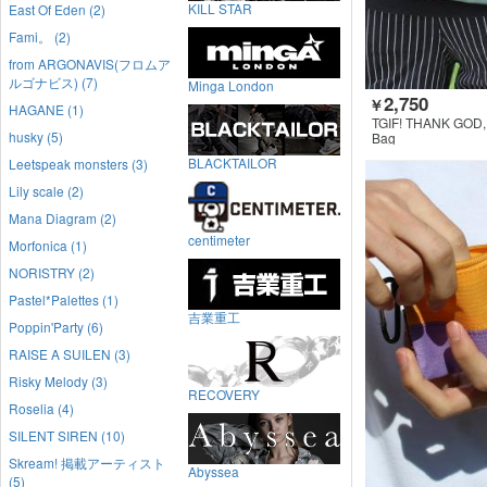
KILL STAR
East Of Eden (2)
Fami。 (2)
from ARGONAVIS(フロムア
ルゴナビス) (7)
Minga London
2,750
￥
HAGANE (1)
TGIF! THANK GOD, 
husky (5)
Bag
BLACKTAILOR
Leetspeak monsters (3)
Lily scale (2)
Mana Diagram (2)
centimeter
Morfonica (1)
NORISTRY (2)
Pastel*Palettes (1)
吉業重工
Poppin'Party (6)
RAISE A SUILEN (3)
Risky Melody (3)
RECOVERY
Roselia (4)
SILENT SIREN (10)
Skream! 掲載アーティスト
Abyssea
(5)