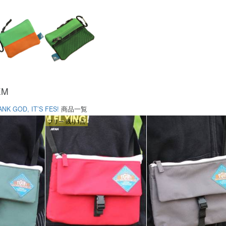
EM
ANK GOD, IT’S FES!
商品一覧
フリー 残り1点