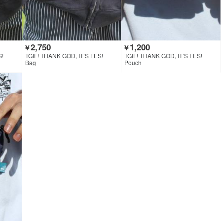
2,750
1,200
￥
￥
S!
TGIF! THANK GOD, IT’S FES!
TGIF! THANK GOD, IT’S FES!
Bag
Pouch