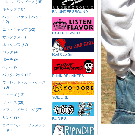
ドレス・ワンピース (18)
キャップ (107)
P.N UNDERGROUND
ハット・バケットハット
(12)
ニットキャップ (52)
LISTEN FLAVOR
サングラス (9)
ネックレス (87)
バッグ (45)
Red Cap Girl
ポーチ (30)
ベルト (9)
バックパック (14)
PUNK DRUNKERS
ウォレット・カードケース
(20)
シューズ (13)
YOIDORE
ソックス (28)
ピアス・イヤリング (27)
リング (37)
RUDIE'S
ラバーバンド・ブレスレッ
ト (21)