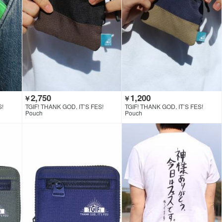
2,750
1,200
￥
￥
S!
TGIF! THANK GOD, IT’S FES!
TGIF! THANK GOD, IT’S FES!
Pouch
Pouch