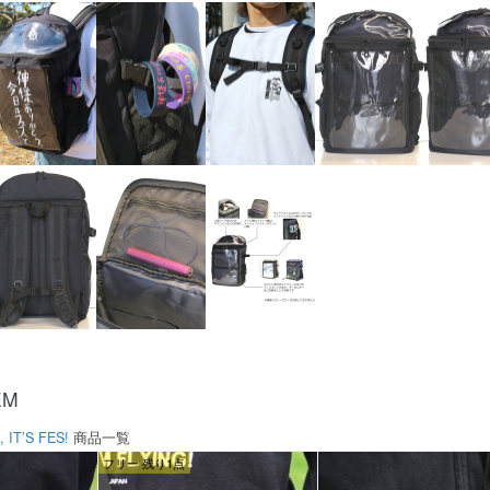
EM
 IT’S FES!
商品一覧
フリー 残り1点