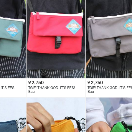
2,750
2,750
￥
￥
IT’S FES!
TGIF! THANK GOD, IT’S FES!
TGIF! THANK GOD, IT’S FE
Bag
Bag