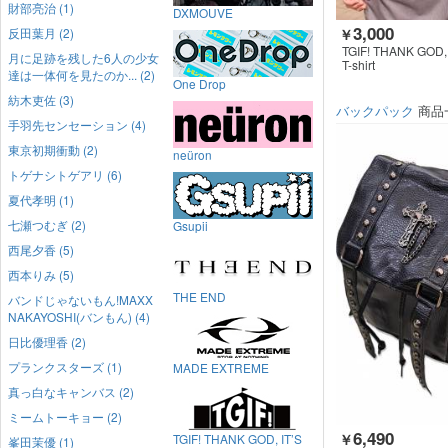
財部亮治 (1)
DXMOUVE
3,000
反田葉月 (2)
￥
TGIF! THANK GOD, 
月に足跡を残した6人の少女
T-shirt
達は一体何を見たのか... (2)
One Drop
紡木吏佐 (3)
バックパック
商品
手羽先センセーション (4)
東京初期衝動 (2)
neüron
トゲナシトゲアリ (6)
夏代孝明 (1)
七瀬つむぎ (2)
Gsupii
西尾夕香 (5)
西本りみ (5)
THE END
バンドじゃないもん!MAXX
NAKAYOSHI(バンもん) (4)
日比優理香 (2)
プランクスターズ (1)
MADE EXTREME
真っ白なキャンバス (2)
ミームトーキョー (2)
6,490
￥
TGIF! THANK GOD, IT’S
峯田茉優 (1)