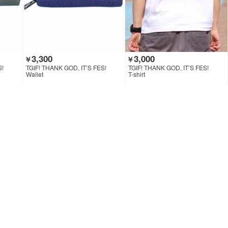
3,300
3,000
￥
￥
S!
TGIF! THANK GOD, IT’S FES!
TGIF! THANK GOD, IT’S FES!
Wallet
T-shirt