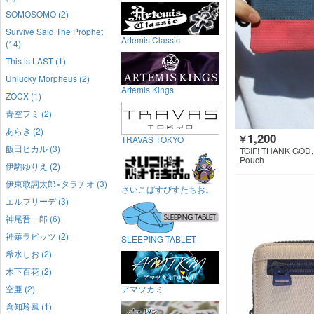
SOMOSOMO (2)
Survive Said The Prophet
Artemis Classic
(14)
This is LAST (1)
Unlucky Morpheus (2)
Artemis Kings
ZOCX (1)
青空フミ (2)
あらき (2)
1,200
￥
TRAVAS TOKYO
飯田ヒカル (3)
TGIF! THANK GOD, 
Pouch
伊駒ゆりえ (2)
伊東歌詞太郎×タラチオ (3)
さいこぱすぴすたちお。
エルフリーデ (3)
神尾晋一郎 (6)
神薙ラビッツ (2)
SLEEPING TABLET
希水しお (2)
木下百花 (2)
空亜 (2)
アマツカミ
倉知玲鳳 (1)