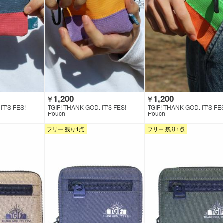
1,200
1,200
￥
￥
IT’S FES!
TGIF! THANK GOD, IT’S FES!
TGIF! THANK GOD, IT’S FE
Pouch
Pouch
フリー 残り1点
フリー 残り1点