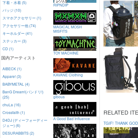
下着・水着 (5)
RIPNDIP
バッジ (10)
スマホアクセサリー (1)
アクセサリー他 (74)
MAGICAL MOSH
MISFITS
キーホルダー (41)
ステッカー (3)
CD (1)
TOY MACHINE
国内アーティスト
AIBECK (1)
KAVANE Clothing
Appare! (3)
BABYMETAL (4)
BanG Dream!(バンドリ!)
gibous
(25)
chuLa (16)
RELATED IT
Crossfaith (1)
A Good Bad Influence
D4DJ (ディーフォーディー
TGIF! THANK GOD,
ジェー) (6)
フリー 残り1点
DESURABBITS (2)