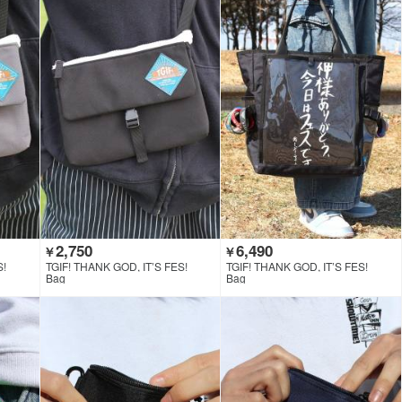
2,750
6,490
￥
￥
S!
TGIF! THANK GOD, IT’S FES!
TGIF! THANK GOD, IT’S FES!
Bag
Bag