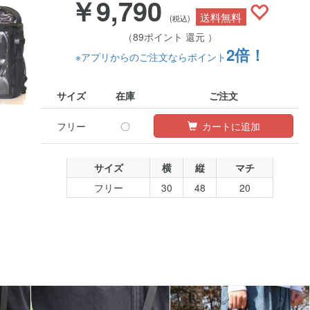
￥9,790
送料無料
(税込)
（89ポイント 還元 ）
2倍！
※アプリからのご注文ならポイント
サイズ
在庫
ご注文
フリー
〇
カートに追加
サイズ
横
縦
マチ
フリー
30
48
20