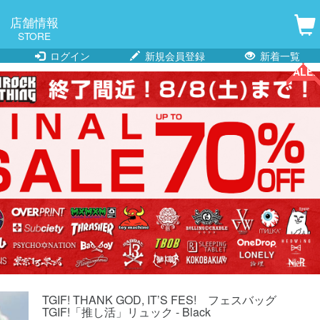
店舗情報
STORE
ログイン
新規会員登録
新着一覧
SALE!!
SALE!!
SALE!!
SALE!!
TGIF! THANK GOD, IT’S FES! フェスバッグ
TGIF!「推し活」リュック - Black