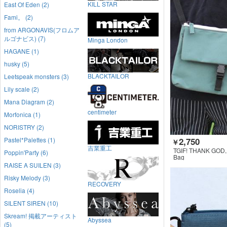
KILL STAR
East Of Eden (2)
Fami。 (2)
from ARGONAVIS(フロムア
ルゴナビス) (7)
Minga London
HAGANE (1)
husky (5)
BLACKTAILOR
Leetspeak monsters (3)
Lily scale (2)
Mana Diagram (2)
centimeter
Morfonica (1)
NORISTRY (2)
2,750
Pastel*Palettes (1)
￥
吉業重工
TGIF! THANK GOD, 
Poppin'Party (6)
Bag
RAISE A SUILEN (3)
Risky Melody (3)
RECOVERY
Roselia (4)
SILENT SIREN (10)
Skream! 掲載アーティスト
Abyssea
(5)