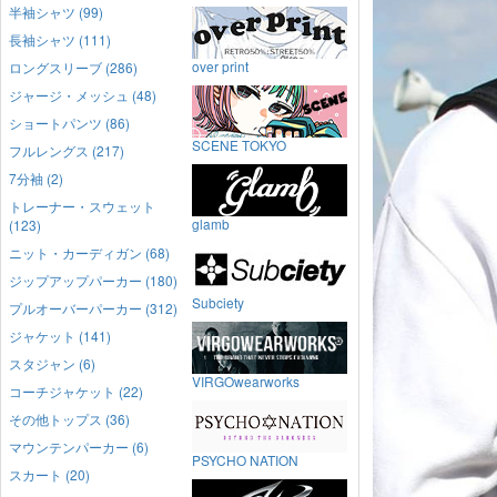
半袖シャツ (99)
長袖シャツ (111)
over print
ロングスリーブ (286)
ジャージ・メッシュ (48)
ショートパンツ (86)
SCENE TOKYO
フルレングス (217)
7分袖 (2)
トレーナー・スウェット
glamb
(123)
ニット・カーディガン (68)
ジップアップパーカー (180)
Subciety
プルオーバーパーカー (312)
ジャケット (141)
スタジャン (6)
VIRGOwearworks
コーチジャケット (22)
その他トップス (36)
マウンテンパーカー (6)
PSYCHO NATION
スカート (20)