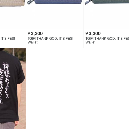
3,300
3,300
￥
￥
IT’S FES!
TGIF! THANK GOD, IT’S FES!
TGIF! THANK GOD, IT’S FE
Wallet
Wallet