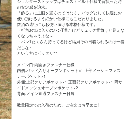
ショルダーストラップはチェストベルト仕様で背負った時
の安定感を追求。
「飾る」に主眼を置くのではなく、バッグとして快適にお
使い頂けるよう細かい仕様にもこだわりました。
数泊の遠征にもお使い頂ける本格仕様です。
・折角お気に入りのバンT着たけどリュック背負うと見えな
くなっちゃうよな～
・バンTたくさん持ってるけど結局その日着られるのは一着
だしな～
という方にピッタリ^^
メイン口:両開きファスナー仕様
内側:パッド入りオープンポケット×1 上部メッシュファス
ナーポケット×1
外側:上部クリアポケット×1 正面部クリアポケット×1 両サ
イドメッシュオープンポケット×2
背面:メイン直通ファスナー付属
数量限定での入荷のため、ご注文はお早めに!