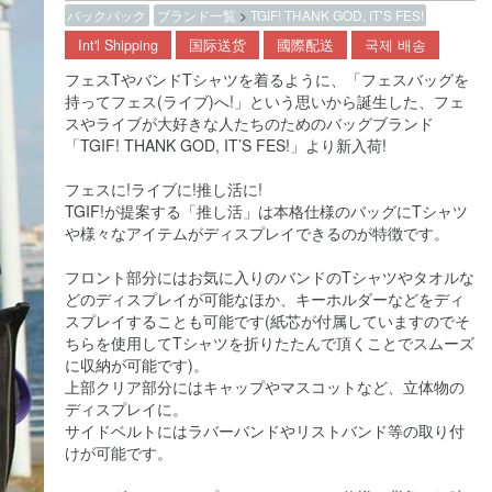
バックパック
ブランド一覧
>
TGIF! THANK GOD, IT’S FES!
Int'l Shipping
国际送货
國際配送
국제 배송
フェスTやバンドTシャツを着るように、「フェスバッグを
持ってフェス(ライブ)へ!」という思いから誕生した、フェ
スやライブが大好きな人たちのためのバッグブランド
「TGIF! THANK GOD, IT’S FES!」より新入荷!
フェスに!ライブに!推し活に!
TGIF!が提案する「推し活」は本格仕様のバッグにTシャツ
や様々なアイテムがディスプレイできるのが特徴です。
フロント部分にはお気に入りのバンドのTシャツやタオルな
どのディスプレイが可能なほか、キーホルダーなどをディ
スプレイすることも可能です(紙芯が付属していますのでそ
ちらを使用してTシャツを折りたたんで頂くことでスムーズ
に収納が可能です)。
上部クリア部分にはキャップやマスコットなど、立体物の
ディスプレイに。
サイドベルトにはラバーバンドやリストバンド等の取り付
けが可能です。