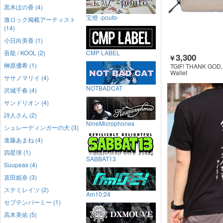
黒木ほの香 (4)
宝燈 -pouto-
激ロック掲載アーティスト
(14)
小日向美香 (1)
吾龍 / KOOL (2)
CMP LABEL
3,300
￥
榊原優希 (1)
TGIF! THANK GOD, 
Wallet
ササノマリイ (4)
NOTBADCAT
沢城千春 (4)
サンドリオン (4)
詩人さん (2)
NineMicrophones
シュレーディンガーの犬 (3)
進藤あまね (4)
四星球 (1)
SABBAT13
Suupeas (4)
直田姫奈 (3)
ステミレイツ (2)
Am10:24
セプテンバーミー (1)
高木美佑 (5)