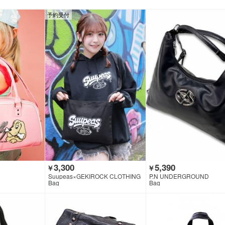
予約受付
3,300
5,390
￥
￥
Suupeas×GEKIROCK CLOTHING
P.N UNDERGROUND
Bag
Bag