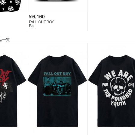
6,160
￥
FALL OUT BOY
Bag
品一覧