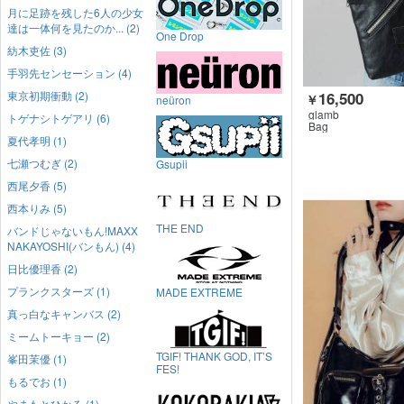
月に足跡を残した6人の少女
達は一体何を見たのか... (2)
One Drop
紡木吏佐 (3)
手羽先センセーション (4)
16,500
東京初期衝動 (2)
￥
neüron
glamb
トゲナシトゲアリ (6)
Bag
夏代孝明 (1)
七瀬つむぎ (2)
Gsupii
西尾夕香 (5)
西本りみ (5)
THE END
バンドじゃないもん!MAXX
NAKAYOSHI(バンもん) (4)
日比優理香 (2)
プランクスターズ (1)
MADE EXTREME
真っ白なキャンバス (2)
ミームトーキョー (2)
TGIF! THANK GOD, IT’S
峯田茉優 (1)
FES!
もるでお (1)
やまもとひかる (1)