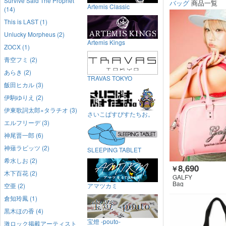
Survive Said The Prophet
バッグ
商品一覧
Artemis Classic
(14)
This is LAST (1)
Unlucky Morpheus (2)
Artemis Kings
ZOCX (1)
青空フミ (2)
あらき (2)
TRAVAS TOKYO
飯田ヒカル (3)
伊駒ゆりえ (2)
伊東歌詞太郎×タラチオ (3)
さいこぱすぴすたちお。
エルフリーデ (3)
神尾晋一郎 (6)
神薙ラビッツ (2)
SLEEPING TABLET
希水しお (2)
8,690
￥
木下百花 (2)
GALFY
Bag
空亜 (2)
アマツカミ
倉知玲鳳 (1)
黒木ほの香 (4)
宝燈 -pouto-
激ロック掲載アーティスト