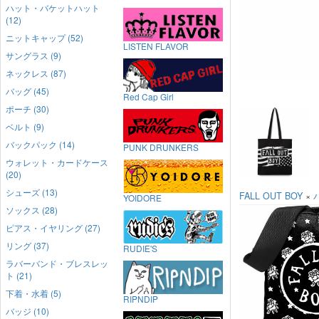
ハット・バケットハット
(12)
ニットキャップ (52)
LISTEN FLAVOR
サングラス (9)
ネックレス (87)
バッグ (45)
Red Cap Girl
ポーチ (30)
ベルト (9)
バックパック (14)
PUNK DRUNKERS
ウォレット・カードケース
(20)
シューズ (13)
FALL OUT BOY
×
YOIDORE
ソックス (28)
ピアス・イヤリング (27)
リング (37)
RUDIE'S
ラバーバンド・ブレスレッ
ト (21)
下着・水着 (5)
RIPNDIP
バッジ (10)