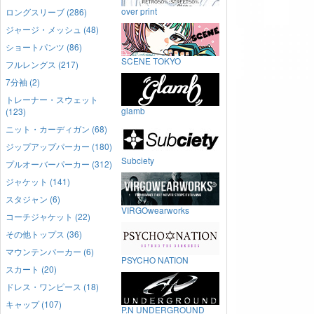
over print
ロングスリーブ (286)
ジャージ・メッシュ (48)
ショートパンツ (86)
SCENE TOKYO
フルレングス (217)
7分袖 (2)
トレーナー・スウェット
glamb
(123)
ニット・カーディガン (68)
ジップアップパーカー (180)
Subciety
プルオーバーパーカー (312)
ジャケット (141)
スタジャン (6)
VIRGOwearworks
コーチジャケット (22)
その他トップス (36)
マウンテンパーカー (6)
PSYCHO NATION
スカート (20)
ドレス・ワンピース (18)
キャップ (107)
P.N UNDERGROUND