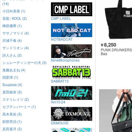
(14)
小日向美香 (1)
吾龍 / KOOL (2)
CMP LABEL
榊原優希 (1)
ササノマリイ (4)
NOTBADCAT
沢城千春 (4)
8,250
￥
サンドリオン (4)
PUNK DRUNKERS
Bag
詩人さん (2)
NineMicrophones
シュレーディンガーの犬 (3)
進藤あまね (4)
四星球 (1)
SABBAT13
Suupeas (4)
直田姫奈 (3)
ステミレイツ (2)
Am10:24
セプテンバーミー (1)
高木美佑 (5)
財部亮治 (1)
DXMOUVE
反田葉月 (2)