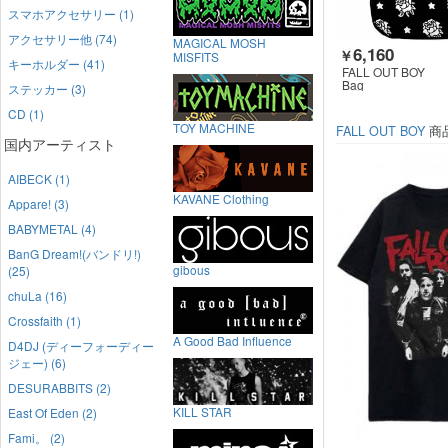
スマホアクセサリー (1)
アクセサリー他 (74)
MAGICAL MOSH
6,160
￥
MISFITS
キーホルダー (41)
FALL OUT BOY
Bag
ステッカー (3)
CD (1)
TOY MACHINE
FALL OUT BOY
商
国内アーティスト
AIBECK (1)
KAVANE Clothing
Appare! (3)
BABYMETAL (4)
BanG Dream!(バンドリ!)
gibous
(25)
chuLa (16)
Crossfaith (1)
A Good Bad Influence
D4DJ (ディーフォーディー
ジェー) (6)
DESURABBITS (2)
KILL STAR
East Of Eden (2)
Fami。 (2)