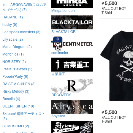
5,500
￥
from ARGONAVIS(フロムア
FALL OUT BOY
ルゴナビス) (7)
Minga London
T-Shirt
HAGANE (1)
husky (5)
BLACKTAILOR
Leetspeak monsters (3)
Lily scale (2)
Mana Diagram (2)
centimeter
Morfonica (1)
NORISTRY (2)
Pastel*Palettes (1)
吉業重工
Poppin'Party (6)
RAISE A SUILEN (3)
Risky Melody (3)
RECOVERY
Roselia (4)
SILENT SIREN (10)
5,500
￥
Skream! 掲載アーティスト
Abyssea
FALL OUT BOY
(5)
T-Shirt
SOMOSOMO (2)