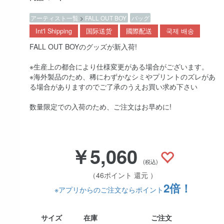
アーティスト一覧
>
FALL OUT BOY
バッグ
Int'l Shipping
国际送货
國際配送
국제 배송
FALL OUT BOYのグッズが新入荷!
※生産上の都合により仕様変更がある場合がございます。
※海外製品のため、稀にわずかなシミやプリントのズレがあ
る場合がありますのでご了承のうえお買い求め下さい
数量限定での入荷のため、ご注文はお早めに!
￥5,060
(税込)
（46ポイント 還元 ）
2倍！
※アプリからのご注文ならポイント
サイズ
在庫
ご注文