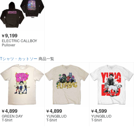
9,199
￥
ELECTRIC CALLBOY
Pullover
Tシャツ・カットソー
商品一覧
4,899
4,899
4,599
￥
￥
￥
GREEN DAY
YUNGBLUD
YUNGBLUD
T-Shirt
T-Shirt
T-Shirt