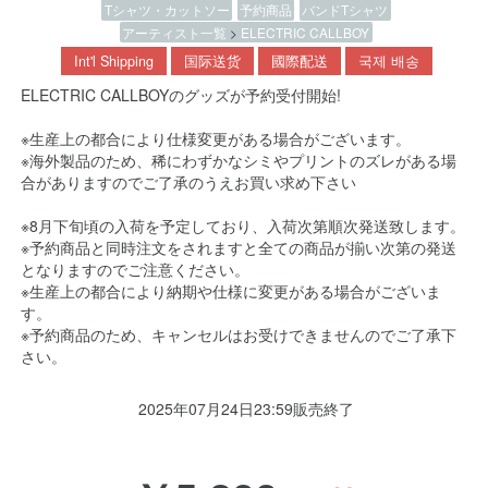
Tシャツ・カットソー
予約商品
バンドTシャツ
アーティスト一覧
>
ELECTRIC CALLBOY
Int'l Shipping
国际送货
國際配送
국제 배송
ELECTRIC CALLBOYのグッズが予約受付開始!
※生産上の都合により仕様変更がある場合がございます。
※海外製品のため、稀にわずかなシミやプリントのズレがある場
合がありますのでご了承のうえお買い求め下さい
※8月下旬頃の入荷を予定しており、入荷次第順次発送致します。
※予約商品と同時注文をされますと全ての商品が揃い次第の発送
となりますのでご注意ください。
※生産上の都合により納期や仕様に変更がある場合がございま
す。
※予約商品のため、キャンセルはお受けできませんのでご了承下
さい。
2025年07月24日23:59販売終了