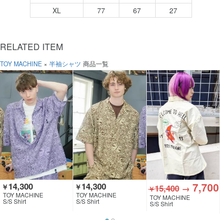
XL
77
67
27
RELATED ITEM
TOY MACHINE
×
半袖シャツ
商品一覧
7,700
14,300
14,300
￥
￥
15,400
→
￥
TOY MACHINE
TOY MACHINE
TOY MACHINE
S/S Shirt
S/S Shirt
S/S Shirt