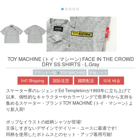
TOY MACHINE (トイ・マシーン) FACE IN THE CROWD
DRY SS SHIRTS - L.Gray
ブランド一覧
>
TOY MACHINE
半袖シャツ
Int'l Shipping
国际送货
國際配送
국제 배송
スケーター界のレジェンドEd Templetonが1993年に立ち上げて
以来、個性的なキャラクターやカラーリングで世界中から支持を
集めるスケーター・ブランドTOY MACHINE (トイ・マシーン) よ
り新入荷!
ポップなイラストの総柄シャツが登場!
主張しすぎないデザインでデイリー・ユースに最適です!
同柄を使用したボトムスとのセット・アップ着用可能!