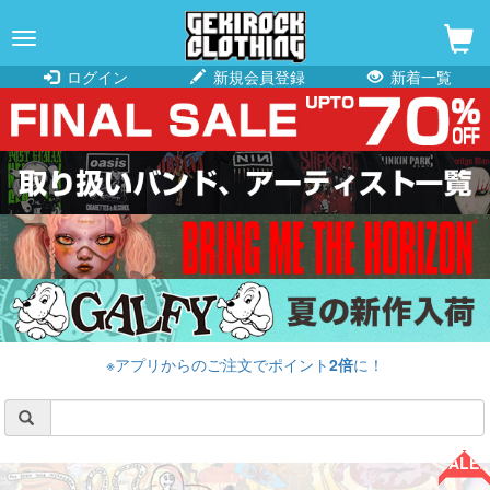
navigation
ログイン
新規会員登録
新着一覧
※アプリからのご注文でポイント
2倍
に！
SALE!!
SALE!!
SALE!!