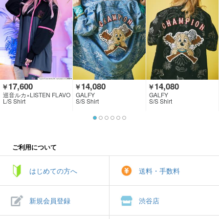
17,600
14,080
14,080
￥
￥
￥
巡音ルカ×LISTEN FLAVO
GALFY
GALFY
R
L/S Shirt
S/S Shirt
S/S Shirt
ご利用について
はじめての方へ
送料・手数料
新規会員登録
渋谷店