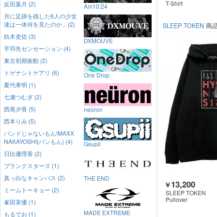
T-Shirt
反田葉月 (2)
Am10:24
月に足跡を残した6人の少女
達は一体何を見たのか... (2)
SLEEP TOKEN
商
紡木吏佐 (3)
DXMOUVE
手羽先センセーション (4)
東京初期衝動 (2)
トゲナシトゲアリ (6)
One Drop
夏代孝明 (1)
七瀬つむぎ (2)
西尾夕香 (5)
neüron
西本りみ (5)
バンドじゃないもん!MAXX
NAKAYOSHI(バンもん) (4)
Gsupii
日比優理香 (2)
プランクスターズ (1)
真っ白なキャンバス (2)
THE END
13,200
￥
ミームトーキョー (2)
SLEEP TOKEN
Pullover
峯田茉優 (1)
MADE EXTREME
もるでお (1)