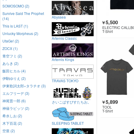
SOMOSOMO (2)
Survive Said The Prophet
Abyssea
(14)
5,500
￥
This is LAST (1)
ELECTRIC CALLB
T-Shirt
Unlucky Morpheus (2)
Artemis Classic
UtaGe! (2)
ZOCX (1)
青空フミ (2)
Artemis Kings
あらき (2)
飯田ヒカル (4)
伊駒ゆりえ (2)
TRAVAS TOKYO
伊東歌詞太郎×タラチオ (3)
エルフリーデ (3)
神尾晋一郎 (6)
5,899
さいこぱすぴすたちお。
￥
TOOL
神薙ラビッツ (2)
T-Shirt
希水しお (2)
木下百花 (2)
SLEEPING TABLET
空亜 (2)