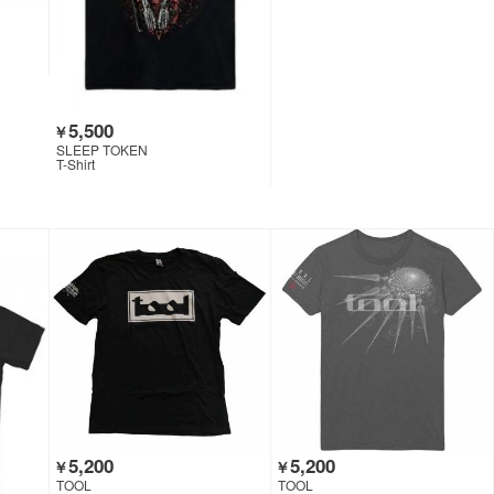
5,500
￥
SLEEP TOKEN
T-Shirt
5,200
5,200
￥
￥
TOOL
TOOL