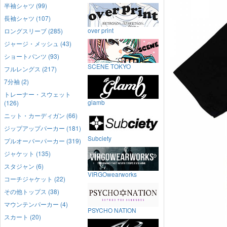
半袖シャツ (99)
長袖シャツ (107)
over print
ロングスリーブ (285)
ジャージ・メッシュ (43)
ショートパンツ (93)
SCENE TOKYO
フルレングス (217)
7分袖 (2)
トレーナー・スウェット
glamb
(126)
ニット・カーディガン (66)
ジップアップパーカー (181)
Subciety
プルオーバーパーカー (319)
ジャケット (135)
スタジャン (6)
VIRGOwearworks
コーチジャケット (22)
その他トップス (38)
マウンテンパーカー (4)
PSYCHO NATION
スカート (20)