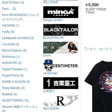
KILL STAR
East Of Eden (2)
5,500
￥
Fami。 (2)
SLEEP TOKEN
T-Shirt
from ARGONAVIS(フロムア
ルゴナビス) (7)
Minga London
HAGANE (1)
husky (5)
BLACKTAILOR
Leetspeak monsters (3)
Lily scale (2)
Tシャツ・カット
Mana Diagram (2)
mnml
Morfonica (1)
NORISTRY (2)
Pastel*Palettes (1)
centimeter
Poppin'Party (6)
RAISE A SUILEN (3)
Risky Melody (3)
吉業重工
Roselia (4)
SILENT SIREN (10)
Skream! 掲載アーティスト
RECOVERY
(5)