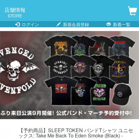
店舗情報
STORE
ログイン
新規会員登録
新着一覧
【予約商品】SLEEP TOKEN バンドTシャツ ユニセ
ックス: Take Me Back To Eden Smoke (Black) -