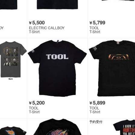
5,500
5,799
￥
￥
OY
ELECTRIC CALLBOY
TOOL
T-Shirt
T-Shirt
5,200
5,899
￥
￥
TOOL
TOOL
T-Shirt
T-Shirt
予約受付