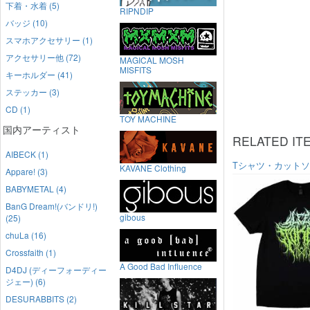
下着・水着 (5)
RIPNDIP
バッジ (10)
スマホアクセサリー (1)
アクセサリー他 (72)
MAGICAL MOSH
MISFITS
キーホルダー (41)
ステッカー (3)
CD (1)
TOY MACHINE
国内アーティスト
RELATED IT
AIBECK (1)
Tシャツ・カット
KAVANE Clothing
Appare! (3)
BABYMETAL (4)
BanG Dream!(バンドリ!)
gibous
(25)
chuLa (16)
Crossfaith (1)
A Good Bad Influence
D4DJ (ディーフォーディー
ジェー) (6)
DESURABBITS (2)