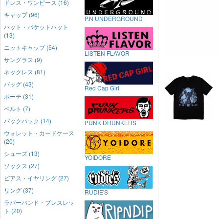
ドレス・ワンピース (16)
キャップ (96)
P.N UNDERGROUND
ハット・バケットハット
(13)
ニットキャップ (54)
LISTEN FLAVOR
サングラス (9)
ネックレス (81)
バッグ (43)
Red Cap Girl
ポーチ (31)
ベルト (7)
バックパック (14)
PUNK DRUNKERS
ウォレット・カードケース
(20)
シューズ (13)
YOIDORE
ソックス (27)
ピアス・イヤリング (27)
リング (37)
RUDIE'S
ラバーバンド・ブレスレッ
ト (20)