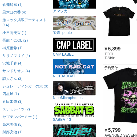
倉知玲鳳 (1)
アマツカミ
黒木ほの香 (4)
激ロック掲載アーティスト
(14)
小日向美香 (1)
宝燈 -pouto-
吾龍 / KOOL (2)
5,899
榊原優希 (1)
￥
TOOL
CMP LABEL
ササノマリイ (4)
T-Shirt
沢城千春 (4)
予約受付
サンドリオン (4)
NOTBADCAT
詩人さん (2)
シュレーディンガーの犬 (3)
四星球 (1)
NineMicrophones
直田姫奈 (3)
ステミレイツ (2)
セプテンバーミー (1)
SABBAT13
高木美佑 (5)
5,799
￥
財部亮治 (1)
AVENGED SEVEN