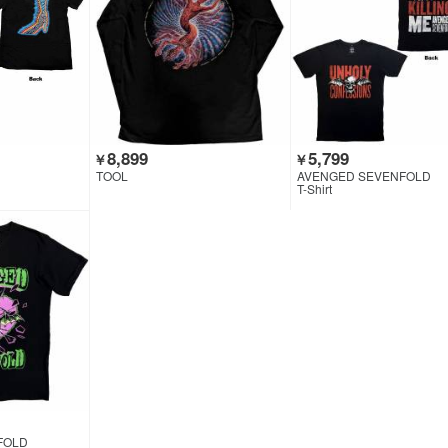
8,899
5,799
￥
￥
TOOL
AVENGED SEVENFOLD
T-Shirt
FOLD