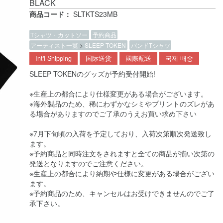
BLACK
商品コード：
SLTKTS23MB
Tシャツ・カットソー
予約商品
アーティスト一覧
>
SLEEP TOKEN
バンドTシャツ
Int'l Shipping
国际送货
國際配送
국제 배송
SLEEP TOKENのグッズが予約受付開始!
※生産上の都合により仕様変更がある場合がございます。
※海外製品のため、稀にわずかなシミやプリントのズレがあ
る場合がありますのでご了承のうえお買い求め下さい
※7月下旬頃の入荷を予定しており、入荷次第順次発送致し
ます。
※予約商品と同時注文をされますと全ての商品が揃い次第の
発送となりますのでご注意ください。
※生産上の都合により納期や仕様に変更がある場合がござい
ます。
※予約商品のため、キャンセルはお受けできませんのでご了
承下さい。