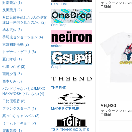
財部亮治 (1)
ヤッターマン x over 
DXMOUVE
T-Shirt
反田葉月 (2)
月に足跡を残した6人の少女
達は一体何を見たのか... (2)
One Drop
紡木吏佐 (3)
手羽先センセーション (4)
東京初期衝動 (2)
neüron
トゲナシトゲアリ (6)
夏代孝明 (1)
七瀬つむぎ (2)
Gsupii
西尾夕香 (5)
西本りみ (5)
THE END
バンドじゃないもん!MAXX
NAKAYOSHI(バンもん) (4)
日比優理香 (2)
6,930
￥
プランクスターズ (1)
MADE EXTREME
ヤッターマン x over 
T-Shirt
真っ白なキャンバス (2)
ミームトーキョー (2)
TGIF! THANK GOD, IT’S
峯田茉優 (1)