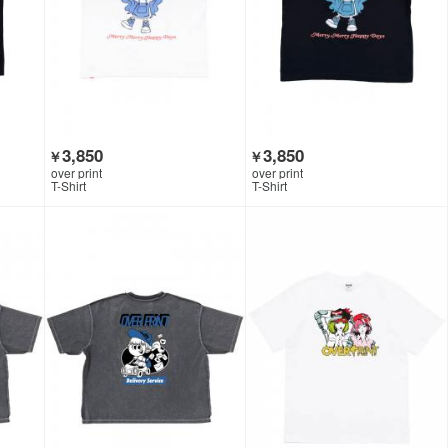
3,850
3,850
￥
￥
over print
over print
T-Shirt
T-Shirt