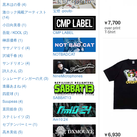
黒木ほの香 (4)
宝燈 -pouto-
激ロック掲載アーティスト
(14)
7,700
￥
小日向美香 (1)
over print
T-Shirt
吾龍 / KOOL (2)
CMP LABEL
榊原優希 (1)
ササノマリイ (4)
NOTBADCAT
沢城千春 (4)
サンドリオン (4)
詩人さん (2)
NineMicrophones
シュレーディンガーの犬 (3)
進藤あまね (4)
四星球 (1)
SABBAT13
Suupeas (4)
直田姫奈 (3)
ステミレイツ (2)
Am10:24
セプテンバーミー (1)
高木美佑 (5)
6,930
￥