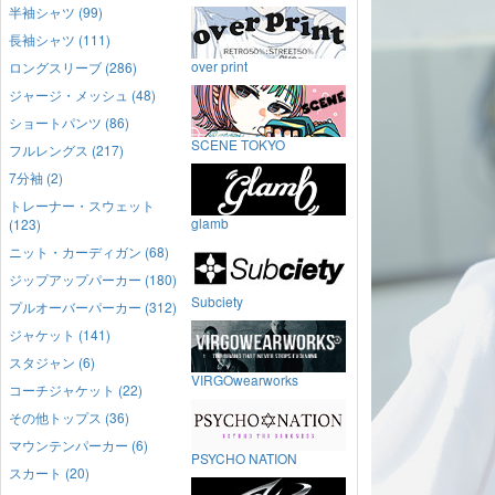
半袖シャツ (99)
長袖シャツ (111)
over print
ロングスリーブ (286)
ジャージ・メッシュ (48)
ショートパンツ (86)
SCENE TOKYO
フルレングス (217)
7分袖 (2)
トレーナー・スウェット
glamb
(123)
ニット・カーディガン (68)
ジップアップパーカー (180)
Subciety
プルオーバーパーカー (312)
ジャケット (141)
スタジャン (6)
VIRGOwearworks
コーチジャケット (22)
その他トップス (36)
マウンテンパーカー (6)
PSYCHO NATION
スカート (20)