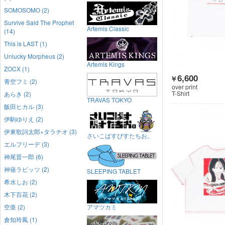
SOMOSOMO (2)
Survive Said The Prophet
Artemis Classic
(14)
This is LAST (1)
Unlucky Morpheus (2)
Artemis Kings
ZOCX (1)
6,600
￥
青空フミ (2)
over print
T-Shirt
あらき (2)
TRAVAS TOKYO
飯田ヒカル (3)
伊駒ゆりえ (2)
伊東歌詞太郎×タラチオ (3)
さいこぱすぴすたちお。
エルフリーデ (3)
神尾晋一郎 (6)
神薙ラビッツ (2)
SLEEPING TABLET
希水しお (2)
木下百花 (2)
空亜 (2)
アマツカミ
倉知玲鳳 (1)