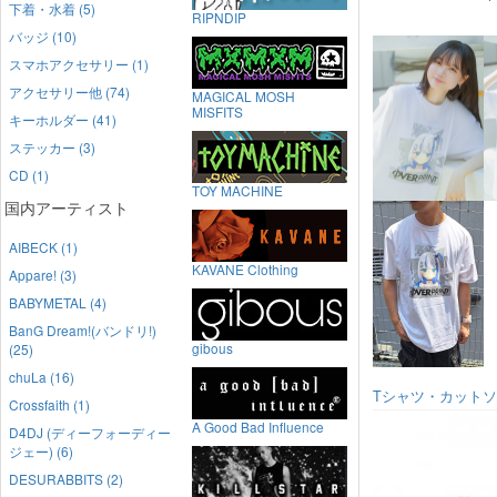
下着・水着 (5)
RIPNDIP
バッジ (10)
スマホアクセサリー (1)
アクセサリー他 (74)
MAGICAL MOSH
MISFITS
キーホルダー (41)
ステッカー (3)
CD (1)
TOY MACHINE
国内アーティスト
AIBECK (1)
KAVANE Clothing
Appare! (3)
BABYMETAL (4)
BanG Dream!(バンドリ!)
gibous
(25)
chuLa (16)
Tシャツ・カット
Crossfaith (1)
A Good Bad Influence
D4DJ (ディーフォーディー
ジェー) (6)
DESURABBITS (2)