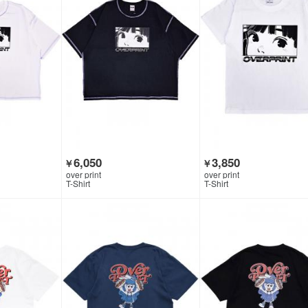
6,050
3,850
￥
￥
over print
over print
T-Shirt
T-Shirt