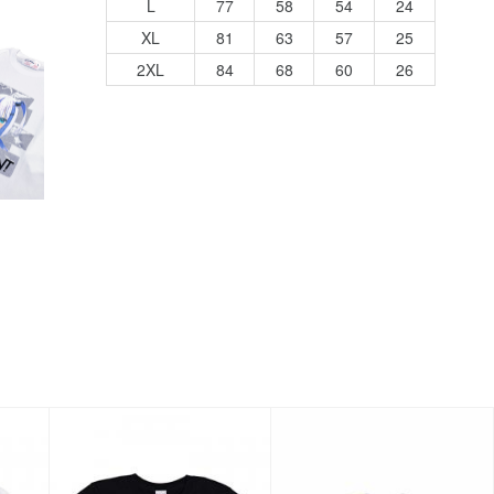
L
77
58
54
24
XL
81
63
57
25
2XL
84
68
60
26