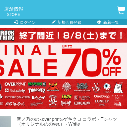
店舗情報
STORE
ログイン
新規会員登録
新着一覧
音ノ乃のの×over print×ゲキクロ コラボ・Tシャツ
（オリジナルののver.） - White