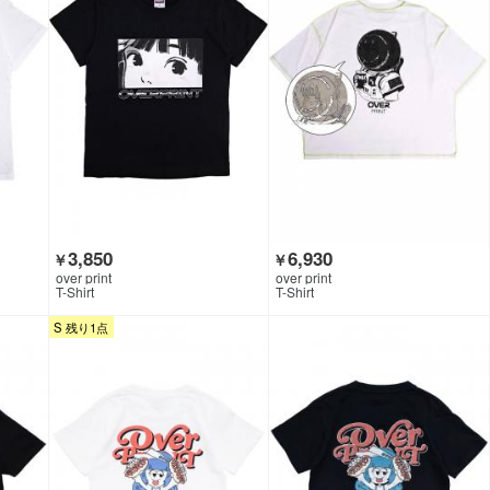
3,850
6,930
￥
￥
over print
over print
T-Shirt
T-Shirt
S 残り1点