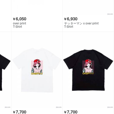
6,050
6,930
￥
￥
over print
ヤッターマン x over print
T-Shirt
T-Shirt
7,700
7,700
￥
￥