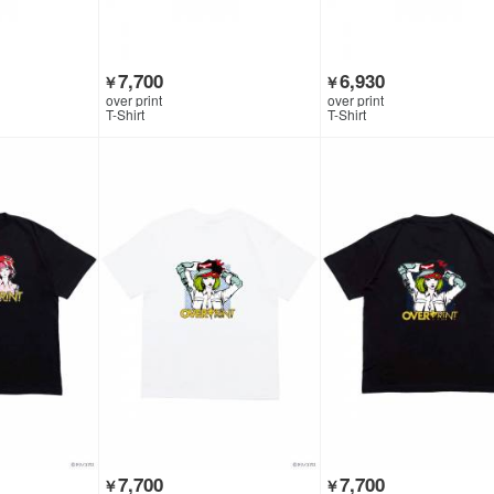
7,700
6,930
￥
￥
over print
over print
T-Shirt
T-Shirt
7,700
7,700
￥
￥