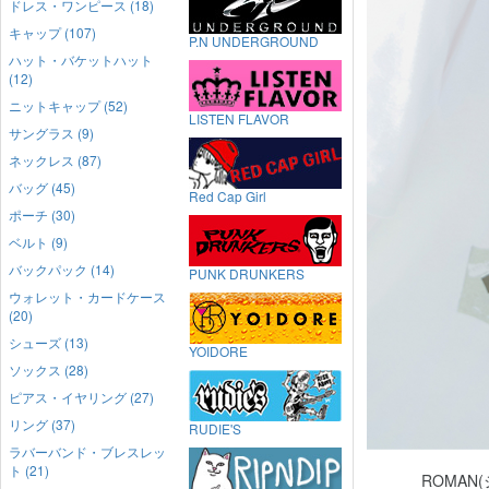
ドレス・ワンピース (18)
キャップ (107)
P.N UNDERGROUND
ハット・バケットハット
(12)
ニットキャップ (52)
LISTEN FLAVOR
サングラス (9)
ネックレス (87)
バッグ (45)
Red Cap Girl
ポーチ (30)
ベルト (9)
バックパック (14)
PUNK DRUNKERS
ウォレット・カードケース
(20)
シューズ (13)
YOIDORE
ソックス (28)
ピアス・イヤリング (27)
リング (37)
RUDIE'S
ラバーバンド・ブレスレッ
ト (21)
ROMAN