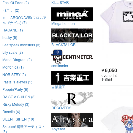
KILL STAR
East Of Eden (2)
Fami。 (2)
from ARGONAVIS(フロムア
ルゴナビス) (7)
Minga London
HAGANE (1)
husky (5)
BLACKTAILOR
Leetspeak monsters (3)
Lily scale (2)
Mana Diagram (2)
centimeter
Morfonica (1)
6,050
￥
NORISTRY (2)
over print
T-Shirt
Pastel*Palettes (1)
吉業重工
Poppin'Party (6)
RAISE A SUILEN (3)
Risky Melody (3)
RECOVERY
Roselia (4)
SILENT SIREN (10)
Skream! 掲載アーティスト
Abyssea
(5)