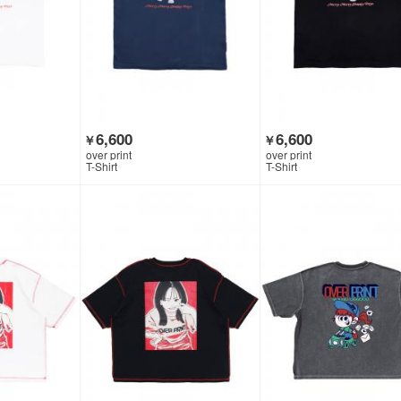
6,600
6,600
￥
￥
over print
over print
T-Shirt
T-Shirt