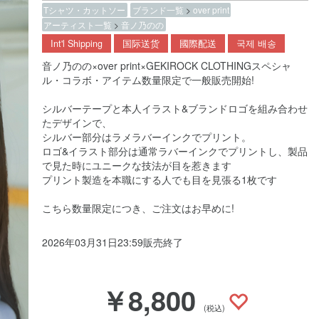
Tシャツ・カットソー
ブランド一覧
>
over print
アーティスト一覧
>
音ノ乃のの
Int'l Shipping
国际送货
國際配送
국제 배송
音ノ乃のの×over print×GEKIROCK CLOTHINGスペシャ
ル・コラボ・アイテム数量限定で一般販売開始!
シルバーテープと本人イラスト&ブランドロゴを組み合わせ
たデザインで、
シルバー部分はラメラバーインクでプリント。
ロゴ&イラスト部分は通常ラバーインクでプリントし、製品
で見た時にユニークな技法が目を惹きます
プリント製造を本職にする人でも目を見張る1枚です
こちら数量限定につき、ご注文はお早めに!
2026年03月31日23:59販売終了
￥8,800
(税込)