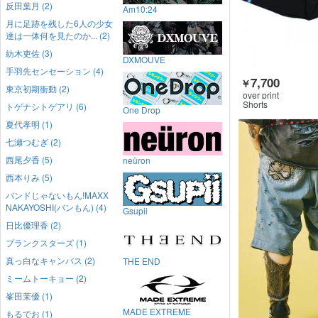
反田葉月 (2)
Am10:24
月に足跡を残した6人の少女
達は一体何を見たのか... (2)
紡木吏佐 (3)
DXMOUVE
手羽先センセーション (4)
7,700
￥
東京初期衝動 (2)
over print
Shorts
トゲナシトゲアリ (6)
One Drop
夏代孝明 (1)
七瀬つむぎ (2)
西尾夕香 (5)
neüron
西本りみ (5)
バンドじゃないもん!MAXX
NAKAYOSHI(バンもん) (4)
Gsupii
日比優理香 (2)
プランクスターズ (1)
真っ白なキャンバス (2)
THE END
ミームトーキョー (2)
峯田茉優 (1)
MADE EXTREME
もるでお (1)