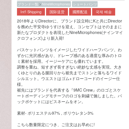
ブランド一覧
>
NineMicrophones
ショートパンツ
Int'l Shipping
国际送货
國際配送
국제 배송
2018年よりDirectorに、ブランド設立時にKと共にDirector
を務めた平安寺ゆうすけを迎え、コンセプトはそのままに
新たなプロダクトを表現したNineMicrophones(ナインマイ
クロフォンズ)より新入荷!
バスケットパンツをイメージしたワイドハーフパンツ。わ
ずかに光沢感があり、ドレープ感のある適度な厚みのトロ
ミ素材を採用。イージーケアにも優れています。
調整を重ね、短すぎず長すぎない絶妙な丈感を実現。大き
くゆとりのある腿回りから裾先までストンと落ちるワイド
シルエット。ウエストはゴム+ドローコードのイージー仕
様。
裾先にはブランドを代表する『9MC Crew』のロゴとスケ
ートボーディングモチーフのロゴを刺繍で施しました。バ
ックポケットにはピスネームをオン。
素材- ポリエステル97% , ポリウレタン3%
こちら数量限定につき、ご注文はお早めに!