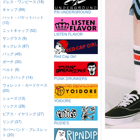
ドレス・ワンピース (18)
キャップ (99)
P.N UNDERGROUND
ハット・バケットハット
(12)
ニットキャップ (52)
LISTEN FLAVOR
サングラス (9)
ネックレス (87)
バッグ (45)
Red Cap Girl
ポーチ (30)
ベルト (9)
バックパック (14)
PUNK DRUNKERS
ウォレット・カードケース
(20)
シューズ (13)
YOIDORE
ソックス (28)
ピアス・イヤリング (27)
リング (37)
RUDIE'S
ラバーバンド・ブレスレッ
ト (20)