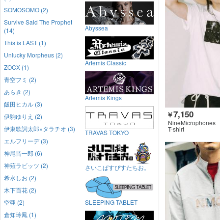
SOMOSOMO (2)
Survive Said The Prophet
Abyssea
(14)
This is LAST (1)
Unlucky Morpheus (2)
Artemis Classic
ZOCX (1)
青空フミ (2)
あらき (2)
Artemis Kings
飯田ヒカル (3)
7,150
￥
伊駒ゆりえ (2)
NineMicrophones
伊東歌詞太郎×タラチオ (3)
T-shirt
TRAVAS TOKYO
エルフリーデ (3)
神尾晋一郎 (6)
神薙ラビッツ (2)
さいこぱすぴすたちお。
希水しお (2)
木下百花 (2)
空亜 (2)
SLEEPING TABLET
倉知玲鳳 (1)