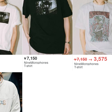
3,575
7,150
￥
7,150
→
￥
NineMicrophones
NineMicrophones
T-shirt
T-shirt