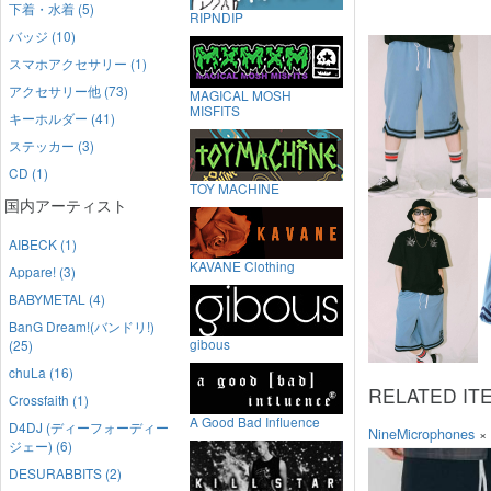
下着・水着 (5)
RIPNDIP
バッジ (10)
スマホアクセサリー (1)
アクセサリー他 (73)
MAGICAL MOSH
MISFITS
キーホルダー (41)
ステッカー (3)
CD (1)
TOY MACHINE
国内アーティスト
AIBECK (1)
KAVANE Clothing
Appare! (3)
BABYMETAL (4)
BanG Dream!(バンドリ!)
gibous
(25)
chuLa (16)
RELATED IT
Crossfaith (1)
A Good Bad Influence
D4DJ (ディーフォーディー
NineMicrophones
×
ジェー) (6)
DESURABBITS (2)