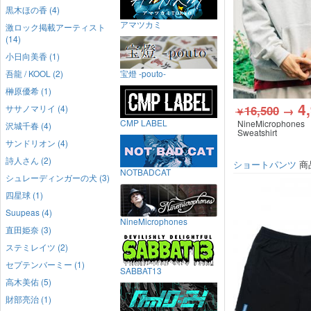
黒木ほの香 (4)
アマツカミ
激ロック掲載アーティスト
(14)
小日向美香 (1)
吾龍 / KOOL (2)
宝燈 -pouto-
榊原優希 (1)
4
ササノマリイ (4)
16,500
→
￥
CMP LABEL
NineMicrophones
沢城千春 (4)
Sweatshirt
サンドリオン (4)
詩人さん (2)
ショートパンツ
商
NOTBADCAT
シュレーディンガーの犬 (3)
四星球 (1)
Suupeas (4)
NineMicrophones
直田姫奈 (3)
ステミレイツ (2)
セプテンバーミー (1)
SABBAT13
高木美佑 (5)
財部亮治 (1)