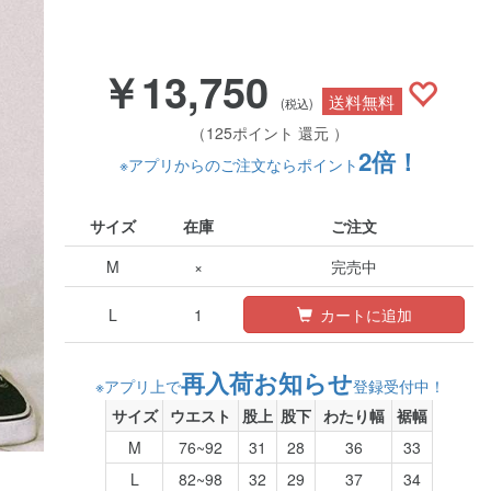
￥13,750
送料無料
(税込)
（125ポイント 還元 ）
2倍！
※アプリからのご注文ならポイント
サイズ
在庫
ご注文
M
×
完売中
L
1
カートに追加
再入荷お知らせ
※アプリ上で
登録受付中！
サイズ
ウエスト
股上
股下
わたり幅
裾幅
M
76~92
31
28
36
33
L
82~98
32
29
37
34