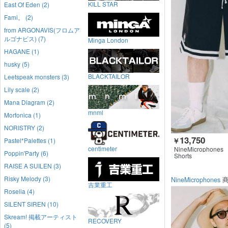
KILL STAR
East Of Eden (2)
Fami。 (2)
from ARGONAVIS(フロムア
ルゴナビス) (7)
Minga London
HAGANE (1)
husky (5)
BLACKTAILOR
Leetspeak monsters (3)
Lily scale (2)
Mana Diagram (2)
mnml
Morfonica (1)
NORISTRY (2)
13,750
Pastel*Palettes (1)
￥
centimeter
NineMicrophones
Poppin'Party (6)
Shorts
RAISE A SUILEN (3)
Risky Melody (3)
NineMicrophones
商
吉業重工
Roselia (4)
SILENT SIREN (10)
Skream! 掲載アーティスト
RECOVERY
(5)