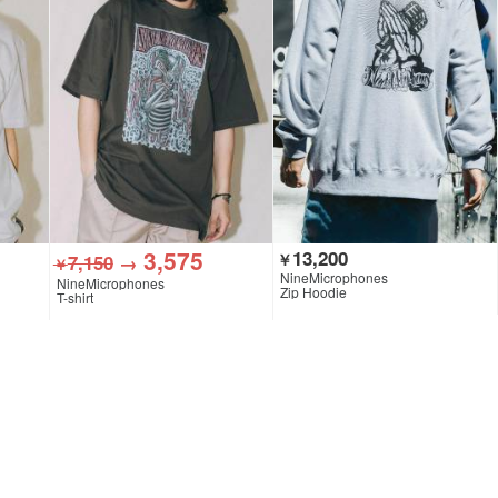
3,575
13,200
7,150
→
￥
￥
NineMicrophones
NineMicrophones
Zip Hoodie
T-shirt