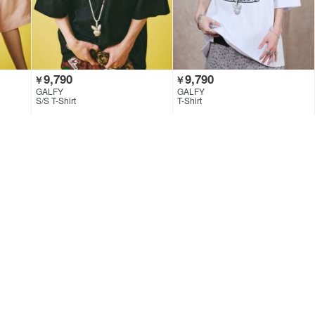
9,790
9,790
￥
￥
GALFY
GALFY
S/S T-Shirt
T-Shirt