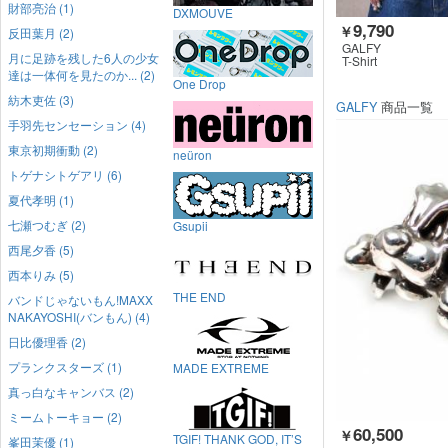
財部亮治 (1)
DXMOUVE
9,790
￥
反田葉月 (2)
GALFY
月に足跡を残した6人の少女
T-Shirt
達は一体何を見たのか... (2)
One Drop
紡木吏佐 (3)
GALFY
商品一覧
手羽先センセーション (4)
東京初期衝動 (2)
neüron
トゲナシトゲアリ (6)
夏代孝明 (1)
七瀬つむぎ (2)
Gsupii
西尾夕香 (5)
西本りみ (5)
THE END
バンドじゃないもん!MAXX
NAKAYOSHI(バンもん) (4)
日比優理香 (2)
プランクスターズ (1)
MADE EXTREME
真っ白なキャンバス (2)
ミームトーキョー (2)
60,500
￥
TGIF! THANK GOD, IT’S
峯田茉優 (1)