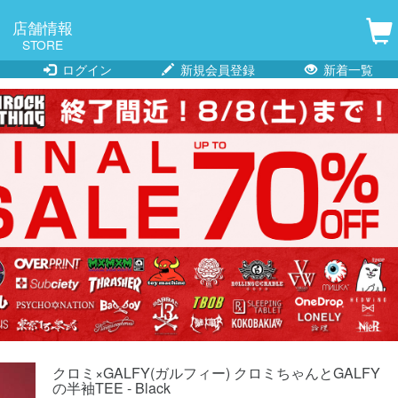
店舗情報
STORE
ログイン
新規会員登録
新着一覧
クロミ×GALFY(ガルフィー) クロミちゃんとGALFY
の半袖TEE - Black