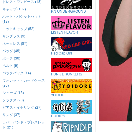
ドレス・ワンピース (18)
キャップ (107)
P.N UNDERGROUND
ハット・バケットハット
(12)
ニットキャップ (52)
LISTEN FLAVOR
サングラス (9)
ネックレス (87)
バッグ (45)
Red Cap Girl
ポーチ (30)
ベルト (9)
バックパック (14)
PUNK DRUNKERS
ウォレット・カードケース
(20)
シューズ (13)
YOIDORE
ソックス (28)
ピアス・イヤリング (27)
リング (37)
RUDIE'S
ラバーバンド・ブレスレッ
ト (21)