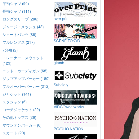
半袖シャツ (99)
長袖シャツ (111)
over print
ロングスリーブ (286)
ジャージ・メッシュ (48)
ショートパンツ (86)
SCENE TOKYO
フルレングス (217)
7分袖 (2)
トレーナー・スウェット
glamb
(123)
ニット・カーディガン (68)
ジップアップパーカー (180)
Subciety
プルオーバーパーカー (312)
ジャケット (141)
スタジャン (6)
VIRGOwearworks
コーチジャケット (22)
その他トップス (36)
マウンテンパーカー (6)
PSYCHO NATION
スカート (20)