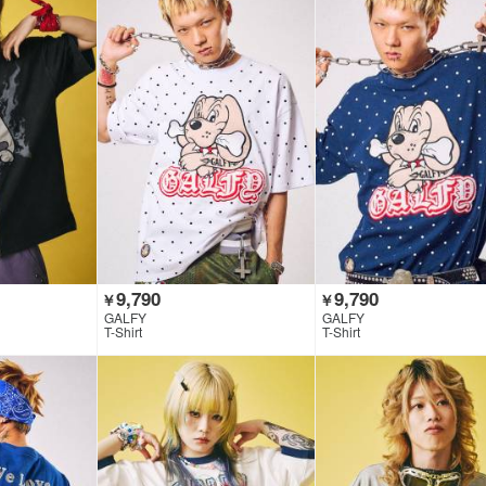
9,790
9,790
￥
￥
GALFY
GALFY
T-Shirt
T-Shirt