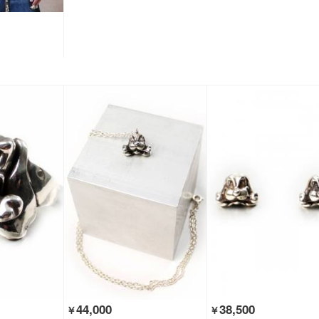
44,000
38,500
￥
￥