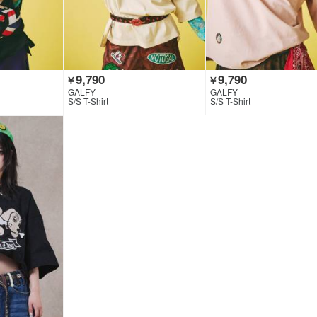
9,790
9,790
￥
￥
GALFY
GALFY
S/S T-Shirt
S/S T-Shirt