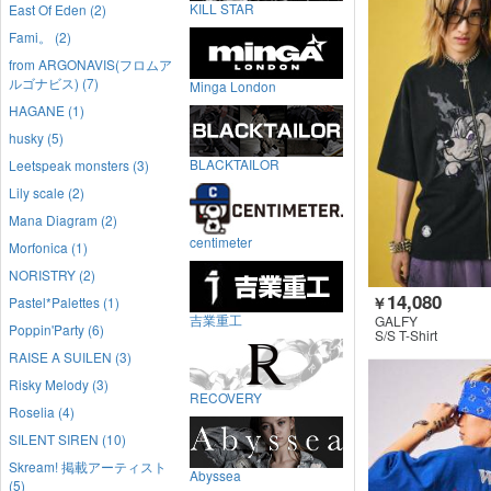
KILL STAR
East Of Eden (2)
Fami。 (2)
from ARGONAVIS(フロムア
ルゴナビス) (7)
Minga London
HAGANE (1)
husky (5)
BLACKTAILOR
Leetspeak monsters (3)
Lily scale (2)
Mana Diagram (2)
centimeter
Morfonica (1)
NORISTRY (2)
14,080
Pastel*Palettes (1)
￥
吉業重工
GALFY
Poppin'Party (6)
S/S T-Shirt
RAISE A SUILEN (3)
Risky Melody (3)
RECOVERY
Roselia (4)
SILENT SIREN (10)
Skream! 掲載アーティスト
Abyssea
(5)