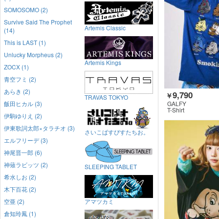
SOMOSOMO (2)
Survive Said The Prophet
Artemis Classic
(14)
This is LAST (1)
Unlucky Morpheus (2)
Artemis Kings
ZOCX (1)
青空フミ (2)
あらき (2)
9,790
￥
TRAVAS TOKYO
GALFY
飯田ヒカル (3)
T-Shirt
伊駒ゆりえ (2)
伊東歌詞太郎×タラチオ (3)
さいこぱすぴすたちお。
エルフリーデ (3)
神尾晋一郎 (6)
神薙ラビッツ (2)
SLEEPING TABLET
希水しお (2)
木下百花 (2)
空亜 (2)
アマツカミ
倉知玲鳳 (1)