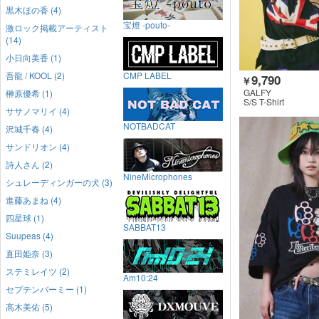
黒木ほの香 (4)
宝燈 -pouto-
激ロック掲載アーティスト
(14)
小日向美香 (1)
吾龍 / KOOL (2)
CMP LABEL
9,790
￥
GALFY
榊原優希 (1)
S/S T-Shirt
ササノマリイ (4)
NOTBADCAT
沢城千春 (4)
サンドリオン (4)
詩人さん (2)
NineMicrophones
シュレーディンガーの犬 (3)
進藤あまね (4)
四星球 (1)
SABBAT13
Suupeas (4)
直田姫奈 (3)
ステミレイツ (2)
Am10:24
セプテンバーミー (1)
高木美佑 (5)