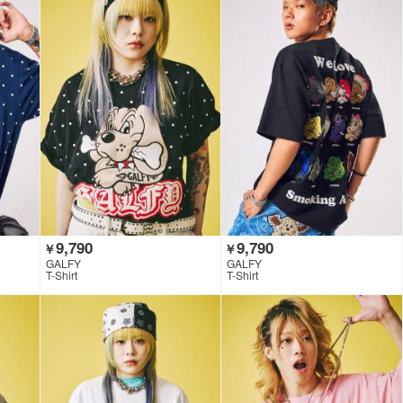
9,790
9,790
￥
￥
GALFY
GALFY
T-Shirt
T-Shirt