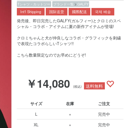
Tシャツ・カットソー
ブランド一覧
>
GALFY
Int'l Shipping
国际送货
國際配送
국제 배송
発売後、即日完売したGALFY(ガルフィー)とクロミのスペ
シャル・コラボ・アイテムに夏の新作アイテムが登場!
クロミちゃんと犬が仲良しなコラボ・グラフィックを刺繍
で表現たコラボらしいTシャツ!!
こちら数量限定なのでお早めにどうぞ!
￥14,080
送料無料
(税込)
サイズ
在庫
ご注文
L
×
完売中
XL
×
完売中