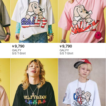
9,790
9,790
￥
￥
GALFY
GALFY
S/S T-Shirt
S/S T-Shirt