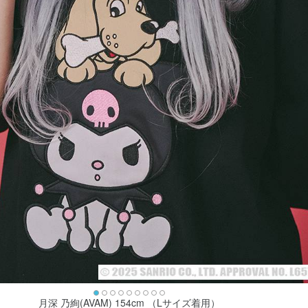
月深 乃絢(AVAM) 154cm （Lサイズ着用）