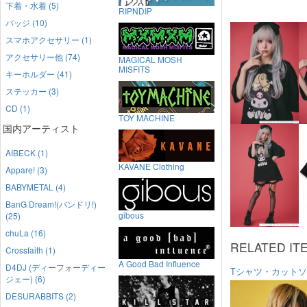
下着・水着 (5)
RIPNDIP
バッジ (10)
スマホアクセサリー (1)
アクセサリー他 (74)
MAGICAL MOSH
MISFITS
キーホルダー (41)
ステッカー (3)
CD (1)
TOY MACHINE
国内アーティスト
AIBECK (1)
KAVANE Clothing
Appare! (3)
BABYMETAL (4)
BanG Dream!(バンドリ!)
gibous
(25)
chuLa (16)
RELATED IT
Crossfaith (1)
A Good Bad Influence
D4DJ (ディーフォーディー
Tシャツ・カット
ジェー) (6)
DESURABBITS (2)