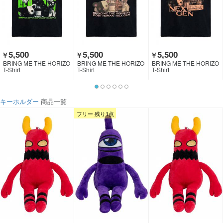
5,500
5,500
5,500
￥
￥
￥
BRING ME THE HORIZO
BRING ME THE HORIZO
BRING ME THE HORIZO
N
N
N
T-Shirt
T-Shirt
T-Shirt
キーホルダー
商品一覧
フリー 残り1点