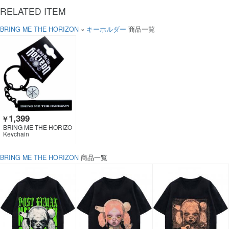
RELATED ITEM
BRING ME THE HORIZON
×
キーホルダー
商品一覧
1,399
￥
BRING ME THE HORIZO
N
Keychain
BRING ME THE HORIZON
商品一覧