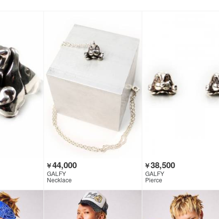
44,000
38,500
￥
￥
GALFY
GALFY
Necklace
Pierce