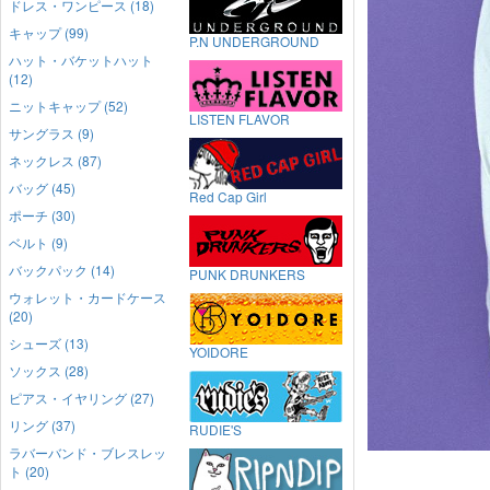
ドレス・ワンピース (18)
キャップ (99)
P.N UNDERGROUND
ハット・バケットハット
(12)
ニットキャップ (52)
LISTEN FLAVOR
サングラス (9)
ネックレス (87)
バッグ (45)
Red Cap Girl
ポーチ (30)
ベルト (9)
バックパック (14)
PUNK DRUNKERS
ウォレット・カードケース
(20)
シューズ (13)
YOIDORE
ソックス (28)
ピアス・イヤリング (27)
リング (37)
RUDIE'S
ラバーバンド・ブレスレッ
ト (20)