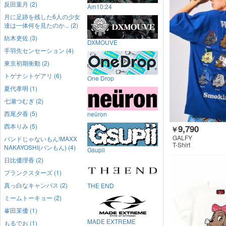
反田葉月 (2)
Am10:24
月に足跡を残した6人の少女
達は一体何を見たのか... (2)
紡木吏佐 (3)
DXMOUVE
手羽先センセーション (4)
東京初期衝動 (2)
トゲナシトゲアリ (6)
One Drop
夏代孝明 (1)
七瀬つむぎ (2)
西尾夕香 (5)
neüron
西本りみ (5)
9,790
￥
GALFY
バンドじゃないもん!MAXX
T-Shirt
NAKAYOSHI(バンもん) (4)
Gsupii
日比優理香 (2)
プランクスターズ (1)
真っ白なキャンバス (2)
THE END
ミームトーキョー (2)
峯田茉優 (1)
MADE EXTREME
もるでお (1)