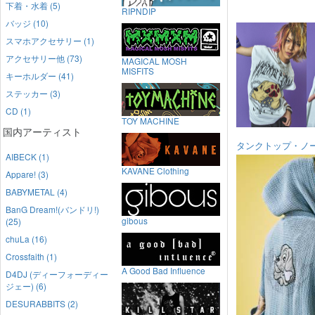
下着・水着 (5)
RIPNDIP
バッジ (10)
スマホアクセサリー (1)
アクセサリー他 (73)
MAGICAL MOSH
MISFITS
キーホルダー (41)
ステッカー (3)
CD (1)
TOY MACHINE
国内アーティスト
タンクトップ・ノ
AIBECK (1)
KAVANE Clothing
Appare! (3)
BABYMETAL (4)
BanG Dream!(バンドリ!)
gibous
(25)
chuLa (16)
Crossfaith (1)
A Good Bad Influence
D4DJ (ディーフォーディー
ジェー) (6)
DESURABBITS (2)