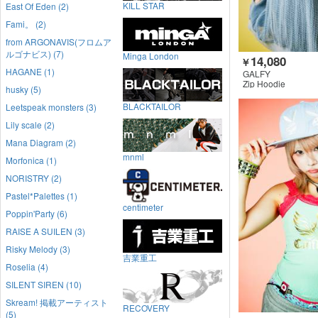
KILL STAR
East Of Eden (2)
Fami。 (2)
from ARGONAVIS(フロムア
ルゴナビス) (7)
Minga London
14,080
￥
HAGANE (1)
GALFY
Zip Hoodie
husky (5)
BLACKTAILOR
Leetspeak monsters (3)
Lily scale (2)
Mana Diagram (2)
mnml
Morfonica (1)
NORISTRY (2)
Pastel*Palettes (1)
centimeter
Poppin'Party (6)
RAISE A SUILEN (3)
Risky Melody (3)
吉業重工
Roselia (4)
SILENT SIREN (10)
Skream! 掲載アーティスト
RECOVERY
(5)