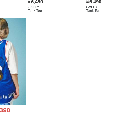
6,490
6,490
￥
￥
GALFY
GALFY
Tank Top
Tank Top
,390