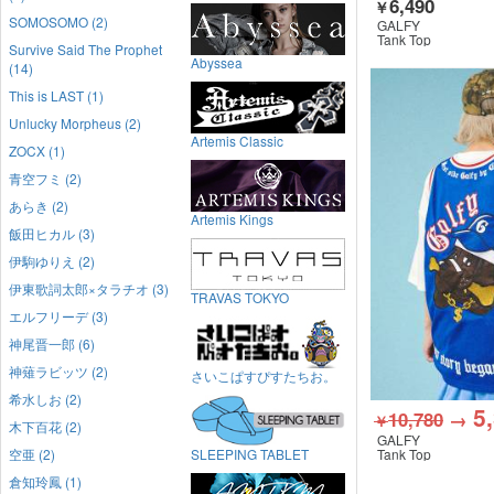
6,490
￥
SOMOSOMO (2)
GALFY
Tank Top
Survive Said The Prophet
Abyssea
(14)
This is LAST (1)
Unlucky Morpheus (2)
Artemis Classic
ZOCX (1)
青空フミ (2)
あらき (2)
Artemis Kings
飯田ヒカル (3)
伊駒ゆりえ (2)
伊東歌詞太郎×タラチオ (3)
TRAVAS TOKYO
エルフリーデ (3)
神尾晋一郎 (6)
神薙ラビッツ (2)
さいこぱすぴすたちお。
希水しお (2)
5
10,780
→
￥
木下百花 (2)
GALFY
空亜 (2)
SLEEPING TABLET
Tank Top
倉知玲鳳 (1)