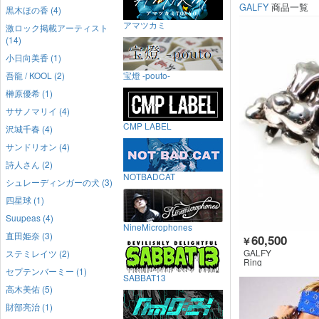
GALFY
商品一覧
黒木ほの香 (4)
アマツカミ
激ロック掲載アーティスト
(14)
小日向美香 (1)
吾龍 / KOOL (2)
宝燈 -pouto-
榊原優希 (1)
ササノマリイ (4)
CMP LABEL
沢城千春 (4)
サンドリオン (4)
詩人さん (2)
NOTBADCAT
シュレーディンガーの犬 (3)
四星球 (1)
Suupeas (4)
NineMicrophones
直田姫奈 (3)
60,500
￥
GALFY
ステミレイツ (2)
Ring
セプテンバーミー (1)
SABBAT13
高木美佑 (5)
財部亮治 (1)