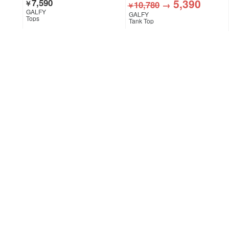
5,390
7,590
￥
10,780
→
￥
GALFY
GALFY
Tops
Tank Top