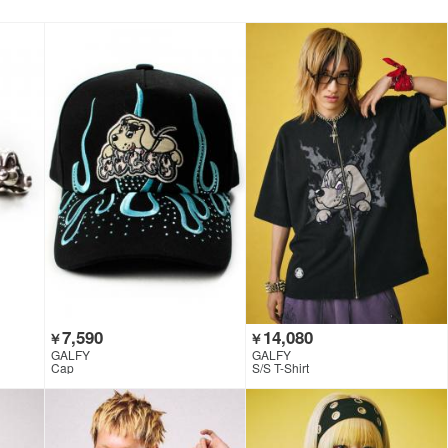
7,590
14,080
￥
￥
GALFY
GALFY
Cap
S/S T-Shirt