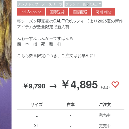
タンクトップ・ノースリーブ
ブランド一覧
>
GALFY
Int'l Shipping
国际送货
國際配送
국제 배송
毎シーズン即完売のGALFY(ガルフィー)より2025夏の新作
アイテムが数量限定で新入荷!
ふぉーすふぃんがーですぱんち
四 本 指 死 殴 打
こちら数量限定につき、ご注文はお早めに!
￥4,895
→
￥9,790
(税込)
サイズ
在庫
ご注文
L
×
完売中
XL
×
完売中