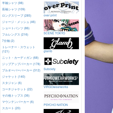
半袖シャツ (98)
長袖シャツ (109)
over print
ロングスリーブ (285)
ジャージ・メッシュ (46)
ショートパンツ (86)
SCENE TOKYO
フルレングス (216)
7分袖 (2)
トレーナー・スウェット
glamb
(121)
ニット・カーディガン (68)
ジップアップパーカー (178)
Subciety
プルオーバーパーカー (312)
ジャケット (140)
スタジャン (6)
VIRGOwearworks
コーチジャケット (22)
その他トップス (36)
マウンテンパーカー (6)
PSYCHO NATION
スカート (20)