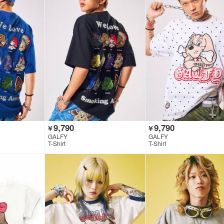
9,790
9,790
￥
￥
GALFY
GALFY
T-Shirt
T-Shirt