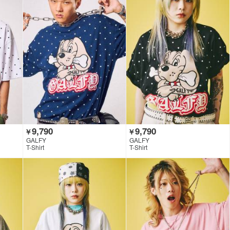
9,790
9,790
￥
￥
GALFY
GALFY
T-Shirt
T-Shirt