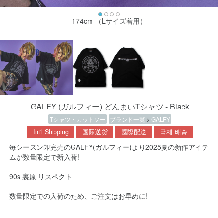
174cm （Lサイズ着用）
GALFY (ガルフィー) どんまいTシャツ - Black
Tシャツ・カットソー
ブランド一覧
>
GALFY
Int'l Shipping
国际送货
國際配送
국제 배송
毎シーズン即完売のGALFY(ガルフィー)より2025夏の新作アイテ
ムが数量限定で新入荷!
90s 裏原 リスペクト
数量限定での入荷のため、ご注文はお早めに!