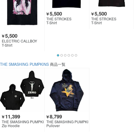
5,500
5,500
￥
￥
THE STROKES
THE STROKES
T-Shirt
T-Shirt
5,500
￥
ELECTRIC CALLBOY
T-Shirt
THE SMASHING PUMPKINS
商品一覧
11,399
8,799
￥
￥
THE SMASHING PUMPKI
THE SMASHING PUMPKI
NS
NS
Zip Hoodie
Pullover