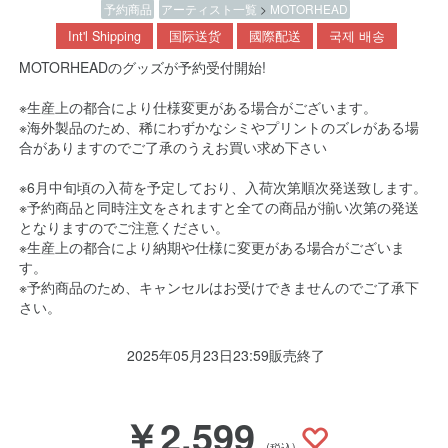
予約商品
アーティスト一覧
>
MOTORHEAD
Int'l Shipping
国际送货
國際配送
국제 배송
MOTORHEADのグッズが予約受付開始!
※生産上の都合により仕様変更がある場合がございます。
※海外製品のため、稀にわずかなシミやプリントのズレがある場
合がありますのでご了承のうえお買い求め下さい
※6月中旬頃の入荷を予定しており、入荷次第順次発送致します。
※予約商品と同時注文をされますと全ての商品が揃い次第の発送
となりますのでご注意ください。
※生産上の都合により納期や仕様に変更がある場合がございま
す。
※予約商品のため、キャンセルはお受けできませんのでご了承下
さい。
2025年05月23日23:59販売終了
￥2,599
(税込)