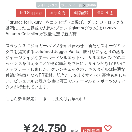
フルレングス
ブランド一覧
>
glamb
Int'l Shipping
国际送货
國際配送
국제 배송
「grunge for luxury」をコンセプトに掲げ、グランジ・ロックを
基調にした世界観で人気のブランドglamb(グラム)より2025
Autumn Collectionが数量限定で新入荷!
スラックスにジョガーパンツをかけ合わせ、新たなスポーツミッ
クスを提案するDeformed Jogger Pants。腰回りにゆとりのある
ジャージライクなテーパードシルエットへ、サルエルパンツのエ
ッセンスを加えることでその輪郭をさらにデザイン的な佇まいに
アップデートしました。グレンチェックのテキスタイルは快適な
伸縮が特徴となるTR素材。肌当たりをよくするべく裏地もあしら
い、ビジュアルと履き心地の両面でフォーマルとスポーツのミッ
クスが行われています。
こちら数量限定につき、ご注文はお早めに!
￥24,750
送料無料
(税込)