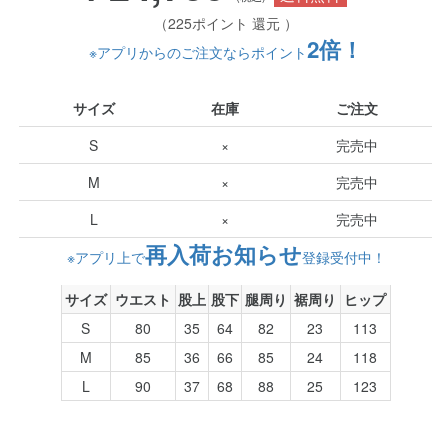
（225ポイント 還元 ）
2倍！
※アプリからのご注文ならポイント
サイズ
在庫
ご注文
S
×
完売中
M
×
完売中
L
×
完売中
再入荷お知らせ
※アプリ上で
登録受付中！
サイズ
ウエスト
股上
股下
腿周り
裾周り
ヒップ
S
80
35
64
82
23
113
M
85
36
66
85
24
118
L
90
37
68
88
25
123