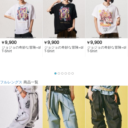
9,900
9,900
9,900
￥
￥
￥
ジョジョの奇妙な冒険×gl
ジョジョの奇妙な冒険×gl
ジョジョの奇妙な冒険×gl
amb
amb
amb
T-Shirt
T-Shirt
T-Shirt
フルレングス
商品一覧