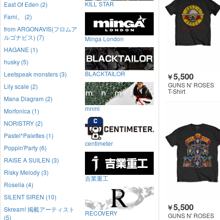
KILL STAR
East Of Eden (2)
Fami。 (2)
from ARGONAVIS(フロムア
ルゴナビス) (7)
Minga London
HAGANE (1)
husky (5)
BLACKTAILOR
Leetspeak monsters (3)
5,500
￥
GUNS N' ROSES
Lily scale (2)
T-Shirt
Mana Diagram (2)
mnml
Morfonica (1)
NORISTRY (2)
Pastel*Palettes (1)
centimeter
Poppin'Party (6)
RAISE A SUILEN (3)
Risky Melody (3)
吉業重工
Roselia (4)
SILENT SIREN (10)
5,500
￥
Skream! 掲載アーティスト
RECOVERY
GUNS N' ROSES
(5)