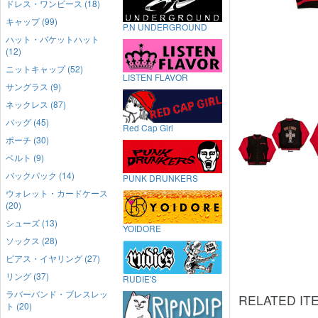
ドレス・ワンピース (18)
キャップ (99)
P.N UNDERGROUND
ハット・バケットハット
(12)
ニットキャップ (52)
LISTEN FLAVOR
サングラス (9)
ネックレス (87)
バッグ (45)
Red Cap Girl
ポーチ (30)
ベルト (9)
バックパック (14)
PUNK DRUNKERS
ウォレット・カードケース
(20)
シューズ (13)
YOIDORE
ソックス (28)
ピアス・イヤリング (27)
リング (37)
RUDIE'S
ラバーバンド・ブレスレッ
RELATED IT
ト (20)