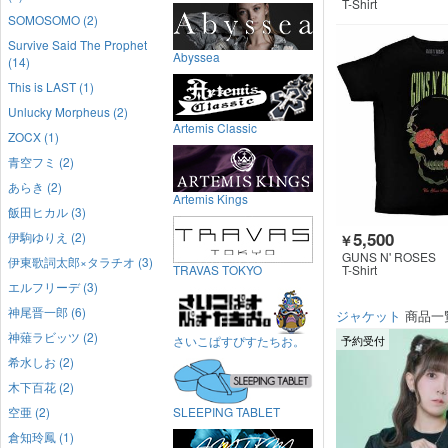
T-Shirt
SOMOSOMO (2)
Survive Said The Prophet
Abyssea
(14)
This is LAST (1)
Unlucky Morpheus (2)
Artemis Classic
ZOCX (1)
青空フミ (2)
あらき (2)
Artemis Kings
飯田ヒカル (3)
5,500
伊駒ゆりえ (2)
￥
GUNS N' ROSES
伊東歌詞太郎×タラチオ (3)
TRAVAS TOKYO
T-Shirt
エルフリーデ (3)
神尾晋一郎 (6)
ジャケット
商品一
神薙ラビッツ (2)
さいこぱすぴすたちお。
予約受付
希水しお (2)
木下百花 (2)
空亜 (2)
SLEEPING TABLET
倉知玲鳳 (1)