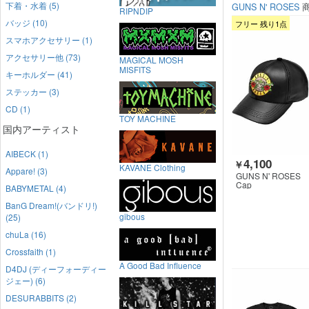
下着・水着 (5)
GUNS N' ROSES
商
RIPNDIP
バッジ (10)
フリー 残り1点
スマホアクセサリー (1)
アクセサリー他 (73)
MAGICAL MOSH
MISFITS
キーホルダー (41)
ステッカー (3)
CD (1)
TOY MACHINE
国内アーティスト
AIBECK (1)
4,100
￥
KAVANE Clothing
Appare! (3)
GUNS N' ROSES
Cap
BABYMETAL (4)
BanG Dream!(バンドリ!)
gibous
(25)
chuLa (16)
Crossfaith (1)
A Good Bad Influence
D4DJ (ディーフォーディー
ジェー) (6)
DESURABBITS (2)