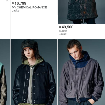
16,799
￥
MY CHEMICAL ROMANCE
Jacket
49,500
￥
glamb
Jacket