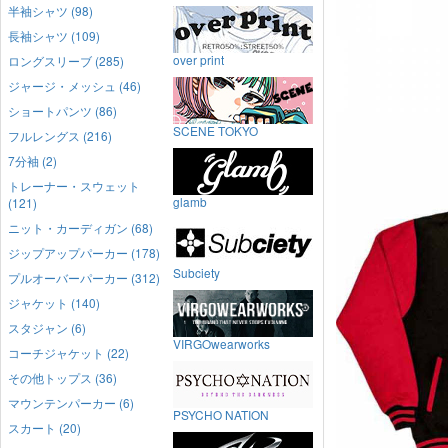
半袖シャツ (98)
長袖シャツ (109)
over print
ロングスリーブ (285)
ジャージ・メッシュ (46)
ショートパンツ (86)
SCENE TOKYO
フルレングス (216)
7分袖 (2)
トレーナー・スウェット
glamb
(121)
ニット・カーディガン (68)
ジップアップパーカー (178)
Subciety
プルオーバーパーカー (312)
ジャケット (140)
スタジャン (6)
VIRGOwearworks
コーチジャケット (22)
その他トップス (36)
マウンテンパーカー (6)
PSYCHO NATION
スカート (20)