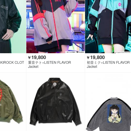
19,800
19,800
￥
￥
KIROCK CLOT
重音テト×LISTEN FLAVOR
初音ミク×LISTEN FLAVOR
Jacket
Jacket