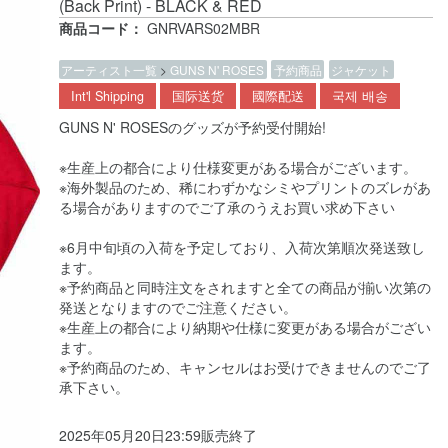
(Back Print) - BLACK & RED
商品コード：
GNRVARS02MBR
アーティスト一覧
>
GUNS N' ROSES
予約商品
ジャケット
Int'l Shipping
国际送货
國際配送
국제 배송
GUNS N' ROSESのグッズが予約受付開始!
※生産上の都合により仕様変更がある場合がございます。
※海外製品のため、稀にわずかなシミやプリントのズレがあ
る場合がありますのでご了承のうえお買い求め下さい
※6月中旬頃の入荷を予定しており、入荷次第順次発送致し
ます。
※予約商品と同時注文をされますと全ての商品が揃い次第の
発送となりますのでご注意ください。
※生産上の都合により納期や仕様に変更がある場合がござい
ます。
※予約商品のため、キャンセルはお受けできませんのでご了
承下さい。
2025年05月20日23:59販売終了