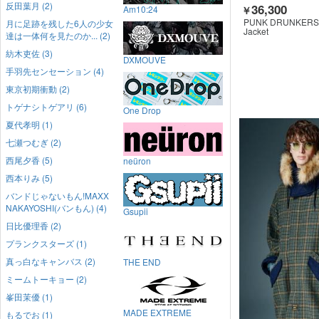
反田葉月 (2)
36,300
Am10:24
￥
PUNK DRUNKERS
月に足跡を残した6人の少女
Jacket
達は一体何を見たのか... (2)
紡木吏佐 (3)
DXMOUVE
手羽先センセーション (4)
東京初期衝動 (2)
トゲナシトゲアリ (6)
One Drop
夏代孝明 (1)
七瀬つむぎ (2)
西尾夕香 (5)
neüron
西本りみ (5)
バンドじゃないもん!MAXX
NAKAYOSHI(バンもん) (4)
Gsupii
日比優理香 (2)
プランクスターズ (1)
真っ白なキャンバス (2)
THE END
ミームトーキョー (2)
峯田茉優 (1)
MADE EXTREME
もるでお (1)