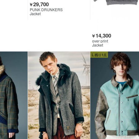
29,700
￥
PUNK DRUNKERS
Jacket
14,300
￥
over print
Jacket
L 残り1点