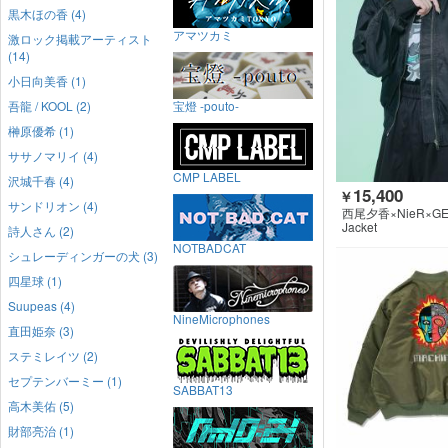
黒木ほの香 (4)
アマツカミ
激ロック掲載アーティスト
(14)
小日向美香 (1)
吾龍 / KOOL (2)
宝燈 -pouto-
榊原優希 (1)
ササノマリイ (4)
CMP LABEL
沢城千春 (4)
15,400
￥
サンドリオン (4)
西尾夕香×NieR×GE
HING
Jacket
詩人さん (2)
NOTBADCAT
シュレーディンガーの犬 (3)
四星球 (1)
Suupeas (4)
NineMicrophones
直田姫奈 (3)
ステミレイツ (2)
セプテンバーミー (1)
SABBAT13
高木美佑 (5)
財部亮治 (1)