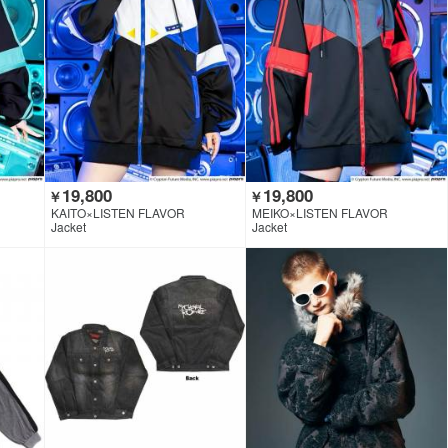
19,800
19,800
￥
￥
KAITO×LISTEN FLAVOR
MEIKO×LISTEN FLAVOR
Jacket
Jacket