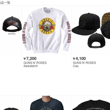
品一覧
7,200
4,100
￥
￥
GUNS N' ROSES
GUNS N' ROSES
Sweatshirt
Cap