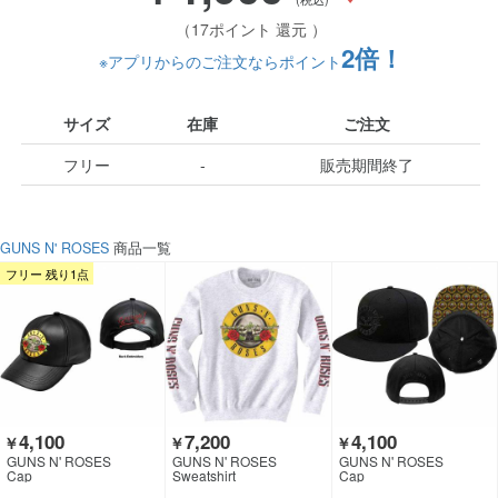
（17ポイント 還元 ）
2倍！
※アプリからのご注文ならポイント
サイズ
在庫
ご注文
フリー
-
販売期間終了
GUNS N' ROSES
商品一覧
フリー 残り1点
4,100
7,200
4,100
￥
￥
￥
GUNS N' ROSES
GUNS N' ROSES
GUNS N' ROSES
Cap
Sweatshirt
Cap