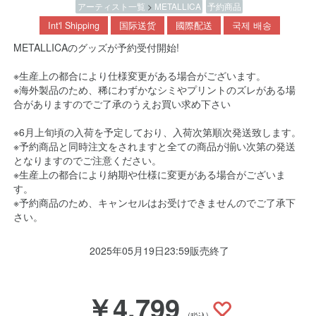
アーティスト一覧
>
METALLICA
予約商品
Int'l Shipping
国际送货
國際配送
국제 배송
METALLICAのグッズが予約受付開始!
※生産上の都合により仕様変更がある場合がございます。
※海外製品のため、稀にわずかなシミやプリントのズレがある場
合がありますのでご了承のうえお買い求め下さい
※6月上旬頃の入荷を予定しており、入荷次第順次発送致します。
※予約商品と同時注文をされますと全ての商品が揃い次第の発送
となりますのでご注意ください。
※生産上の都合により納期や仕様に変更がある場合がございま
す。
※予約商品のため、キャンセルはお受けできませんのでご了承下
さい。
2025年05月19日23:59販売終了
￥4,799
(税込)