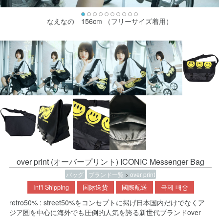
なえなの 156cm （フリーサイズ着用）
over print (オーバープリント) ICONIC Messenger Bag
バッグ
ブランド一覧
>
over print
Int'l Shipping
国际送货
國際配送
국제 배송
retro50% : street50%をコンセプトに掲げ日本国内だけでなくア
ジア圏を中心に海外でも圧倒的人気を誇る新世代ブランドover