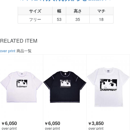
サイズ
幅
高さ
マチ
フリー
53
35
18
RELATED ITEM
over print
商品一覧
6,050
6,050
3,850
￥
￥
￥
over print
over print
over print