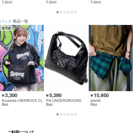
T-Shirt
T-Shirt
T-Shirt
バッグ
商品一覧
発売前
3,300
5,390
15,950
￥
￥
￥
Suupeas×GEKIROCK CL
P.N UNDERGROUND
glamb
OTHING
Bag
Bag
Bag
ご利用について