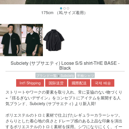
175cm （XLサイズ着用）
Subciety (サブサエティ) Loose S/S shirt-THE BASE -
Black
ブランド一覧
>
Subciety
半袖シャツ
Int'l Shipping
国际送货
國際配送
국제 배송
ストリートやワークの要素を取り入れ、常に妥協のない物づくり
=『揺るぎないデザイン』をコンセプトにアイテムを展開する人
気ブランド、Subciety (サブサエティ) より新入荷!
ポリエステルのトロミ素材で仕上げたレギュラーカラーシャツ。
さらりとした着心地の良さとドレープ感のある上品な印象を演出
するポリエステルのトロミ素材を採用。シワになりにくく、イー