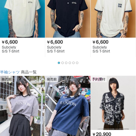
6,600
6,600
6,600
￥
￥
￥
Subciety
Subciety
Subciety
S/S T-Shirt
S/S T-Shirt
S/S T-Shirt
半袖シャツ
商品一覧
発売前
発売前
予約受付
20,900
￥