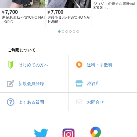
ジョジョの奇妙な冒険×gl
amb
S/S Shirt
7,700
7,700
￥
￥
進藤あまね×PSYCHO NAT
進藤あまね×PSYCHO NAT
ION×GEKIROCK CLOTHI
ION×GEKIROCK CLOTHI
T-Shirt
T-Shirt
NG
NG
ご利用について
はじめての方へ
送料・手数料
新規会員登録
渋谷店
よくある質問
お問合せ