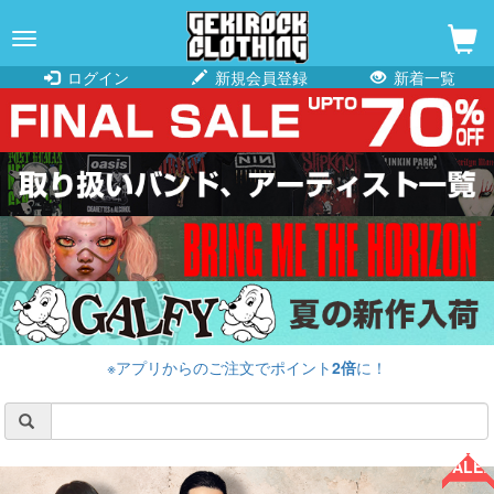
navigation
ログイン
新規会員登録
新着一覧
※アプリからのご注文でポイント
2倍
に！
SALE!!
SALE!!
SALE!!
SALE!!
SALE!!