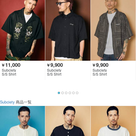
11,000
9,900
9,900
￥
￥
￥
Subciety
Subciety
Subciety
S/S Shirt
S/S Shirt
S/S Shirt
Subciety
商品一覧