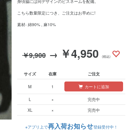
身頃脇には同デザインのピスネームを配備。
こちら数量限定につき、ご注文はお早めに!
素材- 綿90% , 麻10%
￥4,950
→
￥9,900
(税込)
サイズ
在庫
ご注文
M
1
カートに追加
L
×
完売中
XL
×
完売中
再入荷お知らせ
※アプリ上で
登録受付中！