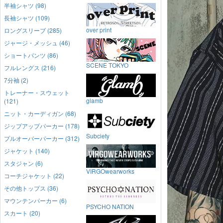
半袖シャツ (98)
長袖シャツ (109)
over print
ロングスリーブ (285)
ジャージ・メッシュ (46)
ショートパンツ (86)
SCENE TOKYO
フルレングス (216)
7分袖 (2)
トレーナー・スウェット
glamb
(121)
ニット・カーディガン (68)
ジップアップパーカー (178)
Subciety
プルオーバーパーカー (312)
ジャケット (140)
スタジャン (6)
VIRGOwearworks
コーチジャケット (22)
その他トップス (36)
マウンテンパーカー (6)
PSYCHO NATION
スカート (20)