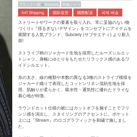
ブランド一覧
>
Subciety
半袖シャツ
Int'l Shipping
国际送货
國際配送
국제 배송
ストリートやワークの要素を取り入れ、常に妥協のない物
づくり=『揺るぎないデザイン』をコンセプトにアイテムを
展開する人気ブランド、Subciety (サブサエティ) より新入
荷!
ストライプ柄のジャカード生地を採用したルーズシルエッ
トシャツ。身幅にゆとりをもたせたリラックス感のあるワ
イドシルエット。
糸の太さ、線の種類や本数の異なる3種のストライプ模様を
ジャカード織りで表現したコットンリネン混紡生地を採
用。肌触りが柔らかく、吸水性・通気性に優れたドライな
着心地が特徴。
ラウンドカット仕様の裾にはカットオフを施すことでフリ
ンジ感を演出し、スタイリングのアクセントに。ポケット
上には『Stream』のロゴグラフィックを刺繍で施しまし
た。