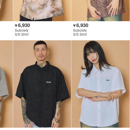
6,930
6,930
￥
￥
Subciety
Subciety
S/S Shirt
S/S Shirt