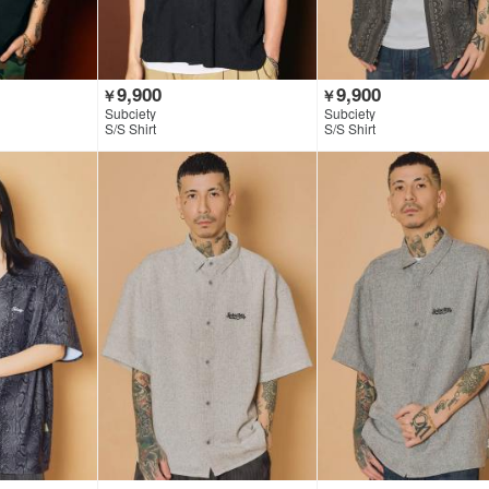
9,900
9,900
￥
￥
Subciety
Subciety
S/S Shirt
S/S Shirt