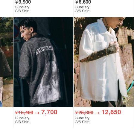
9,900
6,600
￥
￥
Subciety
Subciety
S/S Shirt
S/S Shirt
7,700
12,650
15,400
→
25,300
→
￥
￥
Subciety
Subciety
S/S Shirt
S/S Shirt