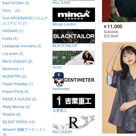
KILL STAR
East Of Eden (2)
Fami。 (2)
from ARGONAVIS(フロムア
ルゴナビス) (7)
Minga London
11,000
￥
HAGANE (1)
Subciety
S/S Shirt
husky (5)
BLACKTAILOR
Leetspeak monsters (3)
Lily scale (2)
Mana Diagram (2)
mnml
Morfonica (1)
NORISTRY (2)
Pastel*Palettes (1)
centimeter
Poppin'Party (6)
RAISE A SUILEN (3)
Risky Melody (3)
吉業重工
Roselia (4)
SILENT SIREN (10)
Skream! 掲載アーティスト
RECOVERY
(5)