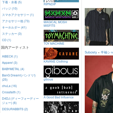
下着・水着 (5)
RIPNDIP
バッジ (10)
スマホアクセサリー (1)
アクセサリー他 (73)
MAGICAL MOSH
MISFITS
キーホルダー (41)
ステッカー (3)
CD (1)
TOY MACHINE
国内アーティスト
Subciety
×
半袖シ
AIBECK (1)
KAVANE Clothing
Appare! (3)
BABYMETAL (4)
BanG Dream!(バンドリ!)
gibous
(25)
chuLa (16)
Crossfaith (1)
A Good Bad Influence
D4DJ (ディーフォーディー
ジェー) (6)
DESURABBITS (2)