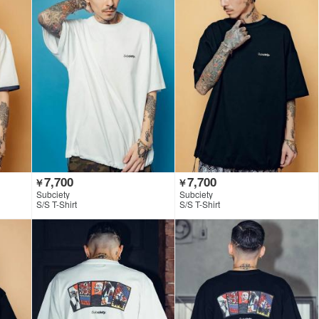
7,700
7,700
￥
￥
Subciety
Subciety
S/S T-Shirt
S/S T-Shirt