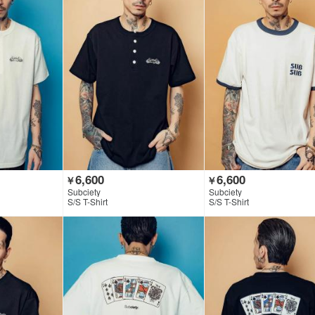
6,600
6,600
￥
￥
Subciety
Subciety
S/S T-Shirt
S/S T-Shirt