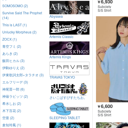
6,930
￥
SOMOSOMO (2)
Subciety
S/S Shirt
Survive Said The Prophet
Abyssea
(14)
This is LAST (1)
Unlucky Morpheus (2)
Artemis Classic
ZOCX (1)
青空フミ (2)
あらき (2)
Artemis Kings
飯田ヒカル (3)
伊駒ゆりえ (2)
伊東歌詞太郎×タラチオ (3)
TRAVAS TOKYO
エルフリーデ (3)
神尾晋一郎 (6)
神薙ラビッツ (2)
さいこぱすぴすたちお。
希水しお (2)
6,600
￥
木下百花 (2)
Subciety
S/S Shirt
空亜 (2)
SLEEPING TABLET
倉知玲鳳 (1)