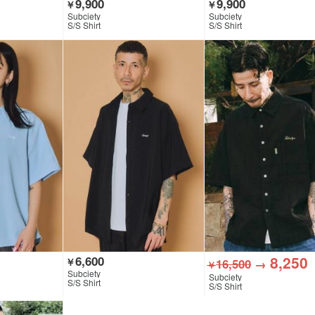
9,900
9,900
￥
￥
Subciety
Subciety
S/S Shirt
S/S Shirt
8,250
6,600
￥
16,500
→
￥
Subciety
Subciety
S/S Shirt
S/S Shirt