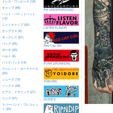
ドレス・ワンピース (18)
キャップ (99)
P.N UNDERGROUND
ハット・バケットハット
(12)
ニットキャップ (52)
LISTEN FLAVOR
サングラス (9)
ネックレス (87)
バッグ (45)
Red Cap Girl
ポーチ (30)
ベルト (9)
バックパック (14)
PUNK DRUNKERS
ウォレット・カードケース
(20)
シューズ (13)
YOIDORE
ソックス (28)
ピアス・イヤリング (27)
リング (37)
RUDIE'S
ラバーバンド・ブレスレッ
ト (20)