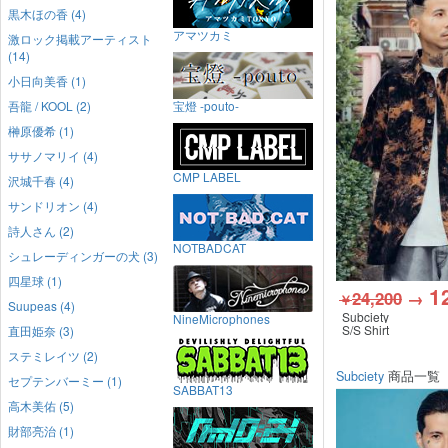
黒木ほの香 (4)
アマツカミ
激ロック掲載アーティスト
(14)
小日向美香 (1)
吾龍 / KOOL (2)
宝燈 -pouto-
榊原優希 (1)
ササノマリイ (4)
CMP LABEL
沢城千春 (4)
サンドリオン (4)
詩人さん (2)
NOTBADCAT
シュレーディンガーの犬 (3)
四星球 (1)
1
24,200
→
￥
Suupeas (4)
Subciety
NineMicrophones
S/S Shirt
直田姫奈 (3)
ステミレイツ (2)
Subciety
商品一覧
セプテンバーミー (1)
SABBAT13
高木美佑 (5)
財部亮治 (1)