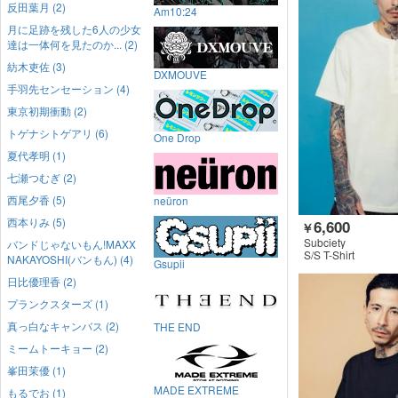
反田葉月 (2)
Am10:24
月に足跡を残した6人の少女
達は一体何を見たのか... (2)
紡木吏佐 (3)
DXMOUVE
手羽先センセーション (4)
東京初期衝動 (2)
トゲナシトゲアリ (6)
One Drop
夏代孝明 (1)
七瀬つむぎ (2)
西尾夕香 (5)
neüron
西本りみ (5)
6,600
￥
Subciety
バンドじゃないもん!MAXX
S/S T-Shirt
NAKAYOSHI(バンもん) (4)
Gsupii
日比優理香 (2)
プランクスターズ (1)
真っ白なキャンバス (2)
THE END
ミームトーキョー (2)
峯田茉優 (1)
MADE EXTREME
もるでお (1)