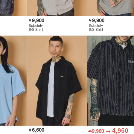
9,900
9,900
￥
￥
Subciety
Subciety
S/S Shirt
S/S Shirt
4,950
6,600
￥
9,900
→
￥