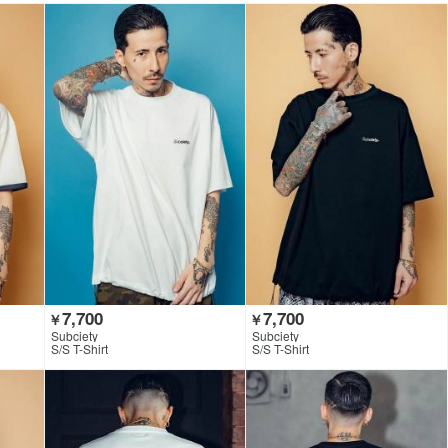
7,700
7,700
￥
￥
Subciety
Subciety
S/S T-Shirt
S/S T-Shirt