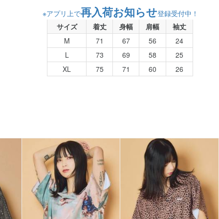
再入荷お知らせ
※アプリ上で
登録受付中！
サイズ
着丈
身幅
肩幅
袖丈
M
71
67
56
24
L
73
69
58
25
XL
75
71
60
26