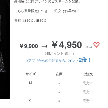
身頃脇には同デザインのピスネームを配備。
こちら数量限定につき、ご注文はお早めに!
素材- 綿90% , 麻10%
￥4,950
→
￥9,900
(税込)
（45ポイント 還元 ）
2倍！
※アプリからのご注文ならポイント
サイズ
在庫
ご注文
M
×
完売中
L
×
完売中
XL
×
完売中