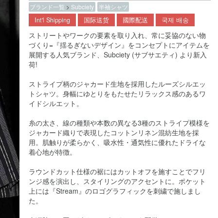
ブランド一覧
>
Subciety
半袖シャツ
Int'l Shipping
国际送货
國際配送
국제 배송
ストリートやワークの要素を取り入れ、常に妥協のない物
づくり=『揺るぎないデザイン』をコンセプトにアイテムを
展開する人気ブランド、Subciety (サブサエティ) より新入
荷!
ストライプ柄のジャカード生地を採用したルーズシルエッ
トシャツ。身幅にゆとりをもたせたリラックス感のあるワ
イドシルエット。
糸の太さ、線の種類や本数の異なる3種のストライプ模様を
ジャカード織りで表現したコットンリネン混紡生地を採
用。肌触りが柔らかく、吸水性・通気性に優れたドライな
着心地が特徴。
ラウンドカット仕様の裾にはカットオフを施すことでフリ
ンジ感を演出し、スタイリングのアクセントに。ポケット
上には『Stream』のロゴグラフィックを刺繍で施しまし
た。