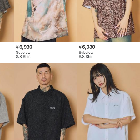
6,930
6,930
￥
￥
Subciety
Subciety
S/S Shirt
S/S Shirt