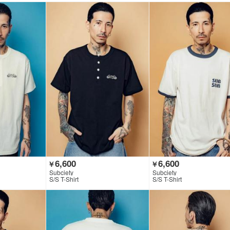
6,600
6,600
￥
￥
Subciety
Subciety
S/S T-Shirt
S/S T-Shirt