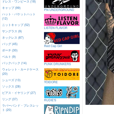
ドレス・ワンピース (18)
キャップ (99)
P.N UNDERGROUND
ハット・バケットハット
(12)
ニットキャップ (52)
LISTEN FLAVOR
サングラス (9)
ネックレス (87)
バッグ (45)
Red Cap Girl
ポーチ (30)
ベルト (9)
バックパック (14)
PUNK DRUNKERS
ウォレット・カードケース
(20)
シューズ (13)
YOIDORE
ソックス (28)
ピアス・イヤリング (27)
リング (37)
RUDIE'S
ラバーバンド・ブレスレッ
ト (20)