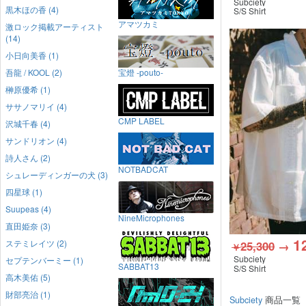
Subciety
黒木ほの香 (4)
S/S Shirt
アマツカミ
激ロック掲載アーティスト
(14)
小日向美香 (1)
吾龍 / KOOL (2)
宝燈 -pouto-
榊原優希 (1)
ササノマリイ (4)
CMP LABEL
沢城千春 (4)
サンドリオン (4)
詩人さん (2)
NOTBADCAT
シュレーディンガーの犬 (3)
四星球 (1)
Suupeas (4)
NineMicrophones
直田姫奈 (3)
1
ステミレイツ (2)
25,300
→
￥
Subciety
セプテンバーミー (1)
SABBAT13
S/S Shirt
高木美佑 (5)
財部亮治 (1)
Subciety
商品一覧