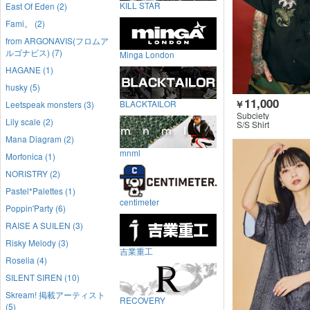
KILL STAR
East Of Eden (2)
Fami。 (2)
from ARGONAVIS(フロムア
ルゴナビス) (7)
Minga London
HAGANE (1)
husky (5)
11,000
￥
BLACKTAILOR
Leetspeak monsters (3)
Subciety
Lily scale (2)
S/S Shirt
Mana Diagram (2)
mnml
Morfonica (1)
NORISTRY (2)
Pastel*Palettes (1)
centimeter
Poppin'Party (6)
RAISE A SUILEN (3)
Risky Melody (3)
吉業重工
Roselia (4)
SILENT SIREN (10)
Skream! 掲載アーティスト
RECOVERY
(5)