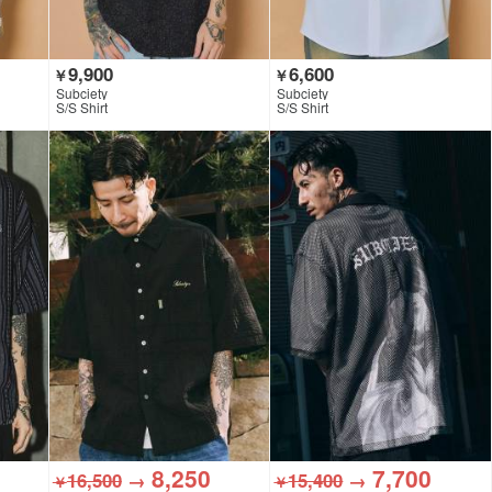
9,900
6,600
￥
￥
Subciety
Subciety
S/S Shirt
S/S Shirt
8,250
7,700
16,500
→
15,400
→
￥
￥