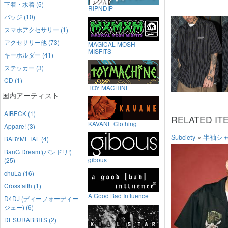
下着・水着 (5)
RIPNDIP
バッジ (10)
スマホアクセサリー (1)
アクセサリー他 (73)
MAGICAL MOSH
MISFITS
キーホルダー (41)
ステッカー (3)
CD (1)
TOY MACHINE
国内アーティスト
AIBECK (1)
RELATED IT
KAVANE Clothing
Appare! (3)
Subciety
×
半袖シ
BABYMETAL (4)
BanG Dream!(バンドリ!)
gibous
(25)
chuLa (16)
Crossfaith (1)
A Good Bad Influence
D4DJ (ディーフォーディー
ジェー) (6)
DESURABBITS (2)