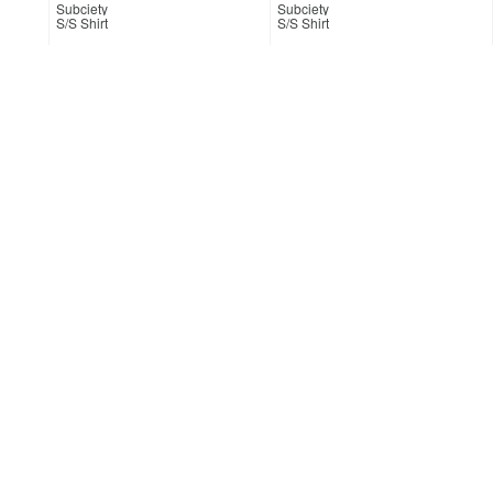
Subciety
Subciety
S/S Shirt
S/S Shirt