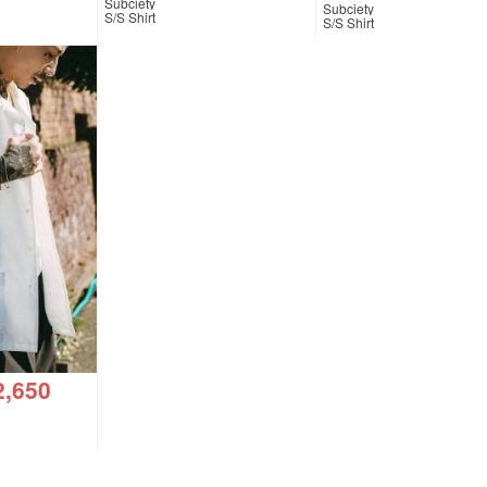
Subciety
Subciety
S/S Shirt
S/S Shirt
2,650