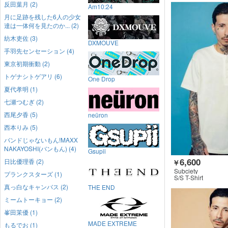
反田葉月 (2)
Am10:24
月に足跡を残した6人の少女
達は一体何を見たのか... (2)
紡木吏佐 (3)
DXMOUVE
手羽先センセーション (4)
東京初期衝動 (2)
トゲナシトゲアリ (6)
One Drop
夏代孝明 (1)
七瀬つむぎ (2)
西尾夕香 (5)
neüron
西本りみ (5)
バンドじゃないもん!MAXX
NAKAYOSHI(バンもん) (4)
Gsupii
6,600
日比優理香 (2)
￥
Subciety
プランクスターズ (1)
S/S T-Shirt
真っ白なキャンバス (2)
THE END
ミームトーキョー (2)
峯田茉優 (1)
MADE EXTREME
もるでお (1)