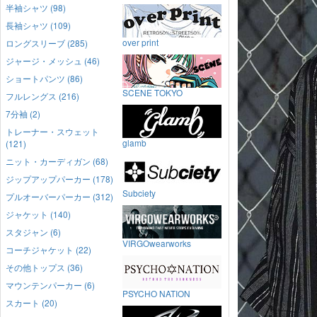
半袖シャツ (98)
長袖シャツ (109)
over print
ロングスリーブ (285)
ジャージ・メッシュ (46)
ショートパンツ (86)
SCENE TOKYO
フルレングス (216)
7分袖 (2)
トレーナー・スウェット
glamb
(121)
ニット・カーディガン (68)
ジップアップパーカー (178)
Subciety
プルオーバーパーカー (312)
ジャケット (140)
スタジャン (6)
VIRGOwearworks
コーチジャケット (22)
その他トップス (36)
マウンテンパーカー (6)
PSYCHO NATION
スカート (20)