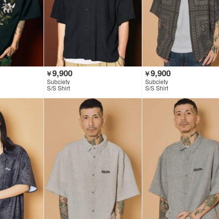
9,900
9,900
￥
￥
Subciety
Subciety
S/S Shirt
S/S Shirt