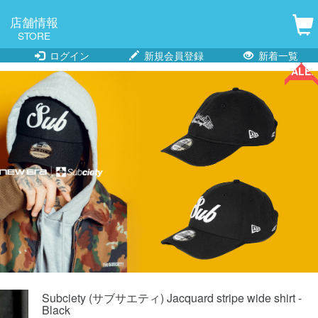
店舗情報
STORE
ログイン
新規会員登録
新着一覧
SALE!!
SALE!!
SALE!!
SALE!!
SALE!!
Subciety (サブサエティ) Jacquard stripe wide shirt -
Black