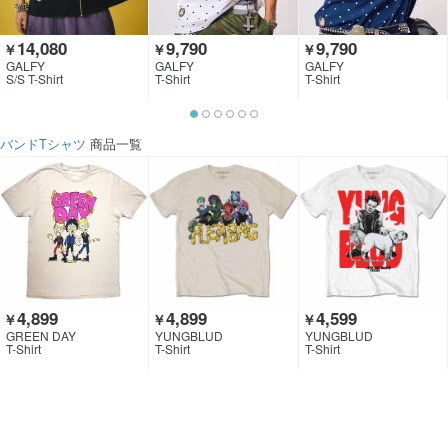
14,080
9,790
9,790
￥
￥
￥
GALFY
GALFY
GALFY
S/S T-Shirt
T-Shirt
T-Shirt
バンドTシャツ
商品一覧
4,899
4,899
4,599
￥
￥
￥
GREEN DAY
YUNGBLUD
YUNGBLUD
T-Shirt
T-Shirt
T-Shirt