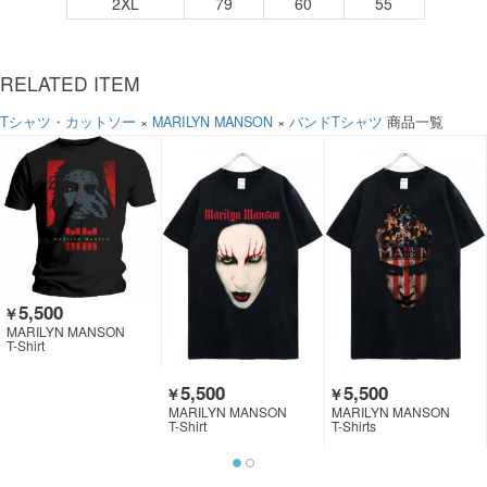
2XL
79
60
55
RELATED ITEM
Tシャツ・カットソー
×
MARILYN MANSON
×
バンドTシャツ
商品一覧
5,500
￥
MARILYN MANSON
T-Shirt
5,500
5,500
￥
￥
MARILYN MANSON
MARILYN MANSON
T-Shirt
T-Shirts