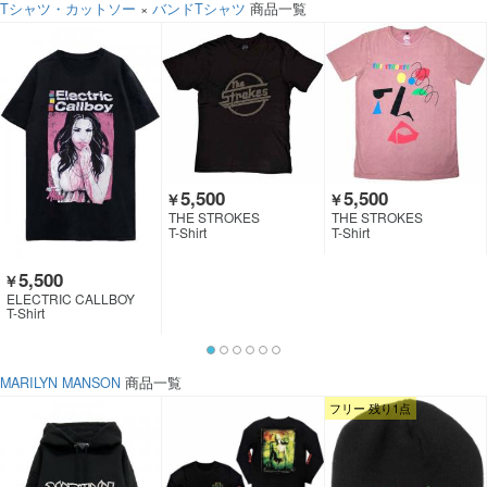
Tシャツ・カットソー
×
バンドTシャツ
商品一覧
5,500
5,500
￥
￥
THE STROKES
THE STROKES
T-Shirt
T-Shirt
5,500
￥
ELECTRIC CALLBOY
T-Shirt
MARILYN MANSON
商品一覧
フリー 残り1点