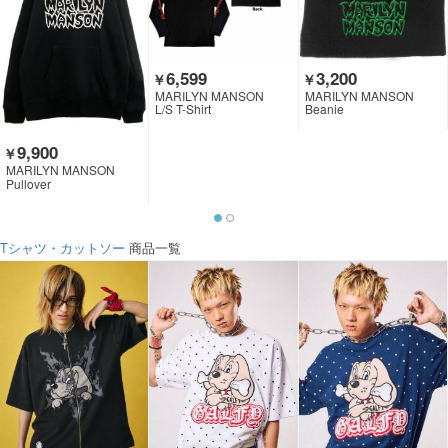
6,599
3,200
￥
￥
MARILYN MANSON
MARILYN MANSON
L/S T-Shirt
Beanie
9,900
￥
MARILYN MANSON
Pullover
Tシャツ・カットソー
商品一覧