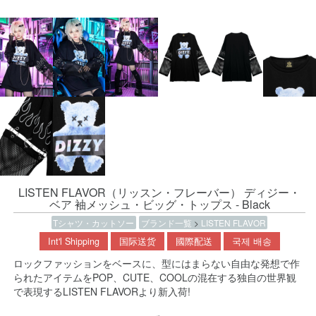
LISTEN FLAVOR（リッスン・フレーバー） ディジー・
ベア 袖メッシュ・ビッグ・トップス - Black
Tシャツ・カットソー
ブランド一覧
>
LISTEN FLAVOR
Int'l Shipping
国际送货
國際配送
국제 배송
ロックファッションをベースに、型にはまらない自由な発想で作
られたアイテムをPOP、CUTE、COOLの混在する独自の世界観
で表現するLISTEN FLAVORより新入荷!