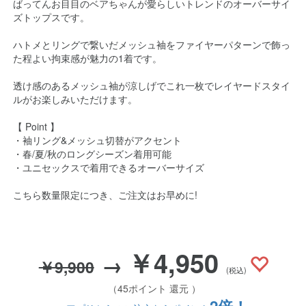
ばってんお目目のベアちゃんが愛らしいトレンドのオーバーサイ
ズトップスです。
ハトメとリングで繋いだメッシュ袖をファイヤーパターンで飾っ
た程よい拘束感が魅力の1着です。
透け感のあるメッシュ袖が涼しげでこれ一枚でレイヤードスタイ
ルがお楽しみいただけます。
【 Point 】
・袖リング&メッシュ切替がアクセント
・春/夏/秋のロングシーズン着用可能
・ユニセックスで着用できるオーバーサイズ
こちら数量限定につき、ご注文はお早めに!
￥4,950
→
￥9,900
(税込)
（45ポイント 還元 ）