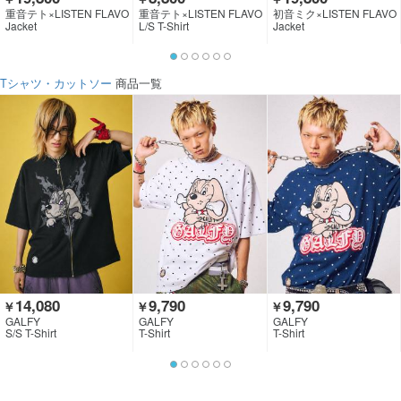
重音テト×LISTEN FLAVO
重音テト×LISTEN FLAVO
初音ミク×LISTEN FLAVO
R
R
R
Jacket
L/S T-Shirt
Jacket
Tシャツ・カットソー
商品一覧
14,080
9,790
9,790
￥
￥
￥
GALFY
GALFY
GALFY
S/S T-Shirt
T-Shirt
T-Shirt