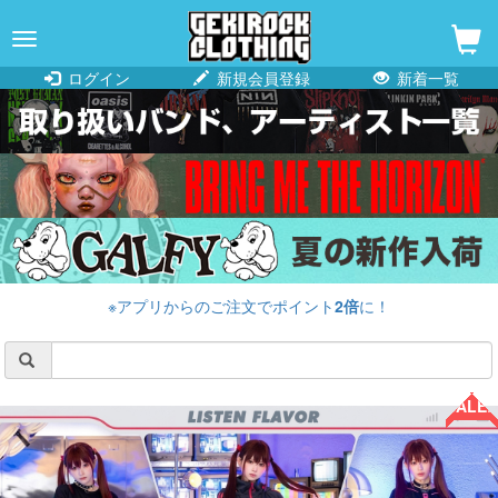
navigation
ログイン
新規会員登録
新着一覧
※アプリからのご注文でポイント
2倍
に！
SALE!!
SALE!!
SALE!!
SALE!!
SALE!!
SALE!!