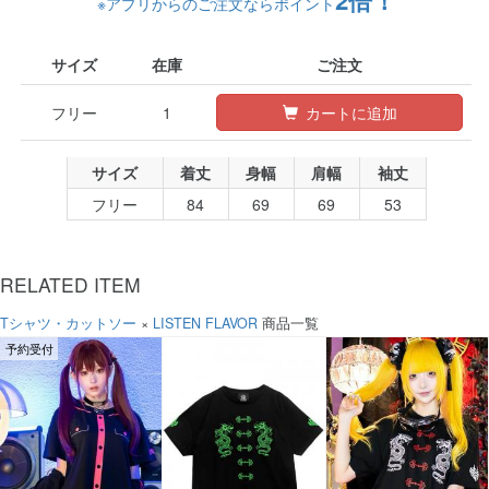
2倍！
※アプリからのご注文ならポイント
サイズ
在庫
ご注文
フリー
1
カートに追加
サイズ
着丈
身幅
肩幅
袖丈
フリー
84
69
69
53
RELATED ITEM
Tシャツ・カットソー
×
LISTEN FLAVOR
商品一覧
予約受付