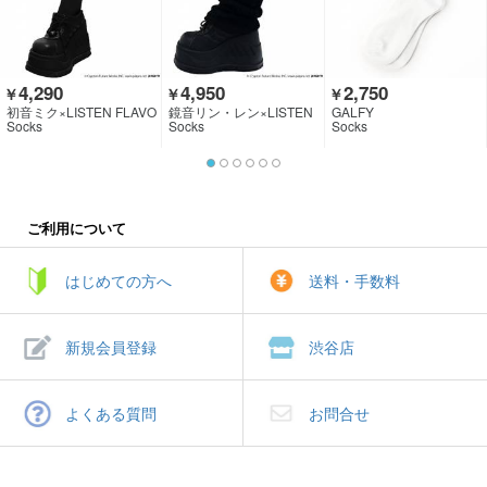
4,290
4,950
2,750
￥
￥
￥
初音ミク×LISTEN FLAVO
鏡音リン・レン×LISTEN
GALFY
R
FLAVOR
Socks
Socks
Socks
ご利用について
はじめての方へ
送料・手数料
新規会員登録
渋谷店
よくある質問
お問合せ