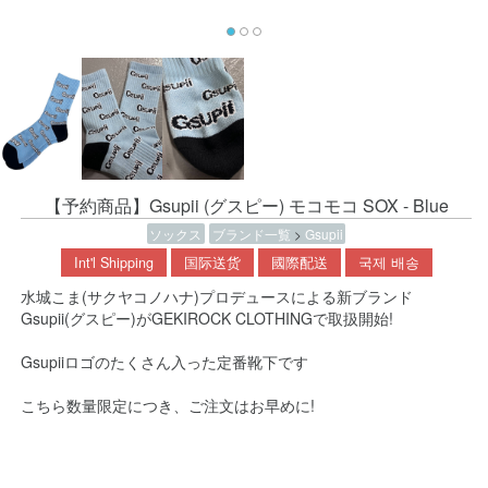
【予約商品】Gsupii (グスピー) モコモコ SOX - Blue
ソックス
ブランド一覧
>
Gsupii
Int'l Shipping
国际送货
國際配送
국제 배송
水城こま(サクヤコノハナ)プロデュースによる新ブランド
Gsupii(グスピー)がGEKIROCK CLOTHINGで取扱開始!
Gsupiiロゴのたくさん入った定番靴下です
こちら数量限定につき、ご注文はお早めに!