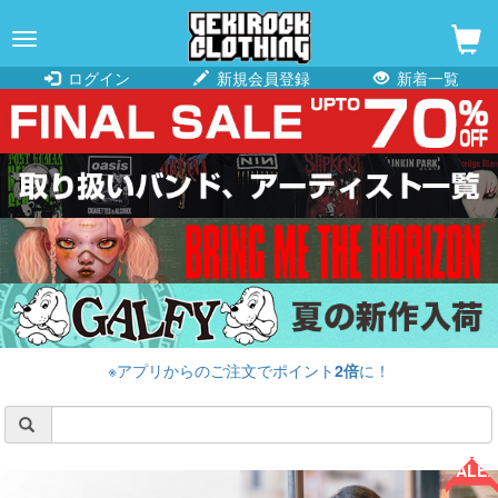
navigation
ログイン
新規会員登録
新着一覧
※アプリからのご注文でポイント
2倍
に！
SALE!!
SALE!!
SALE!!
SALE!!