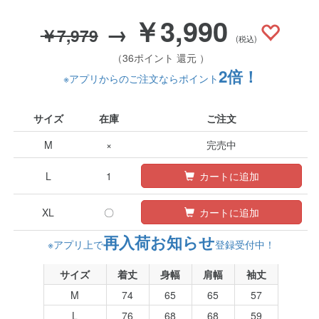
￥3,990
→
￥7,979
(税込)
（36ポイント 還元 ）
2倍！
※アプリからのご注文ならポイント
サイズ
在庫
ご注文
M
×
完売中
L
1
カートに追加
XL
〇
カートに追加
再入荷お知らせ
※アプリ上で
登録受付中！
サイズ
着丈
身幅
肩幅
袖丈
M
74
65
65
57
L
76
68
68
59