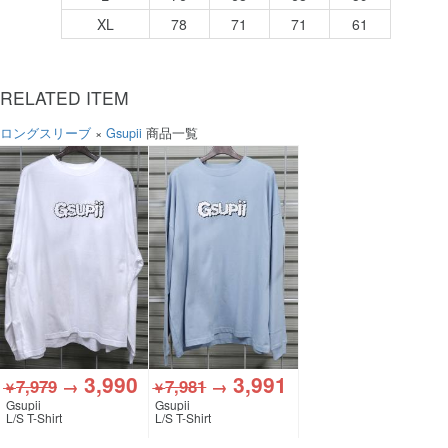
XL
78
71
71
61
RELATED ITEM
ロングスリーブ
×
Gsupii
商品一覧
3,990
3,991
7,979
→
7,981
→
￥
￥
Gsupii
Gsupii
L/S T-Shirt
L/S T-Shirt