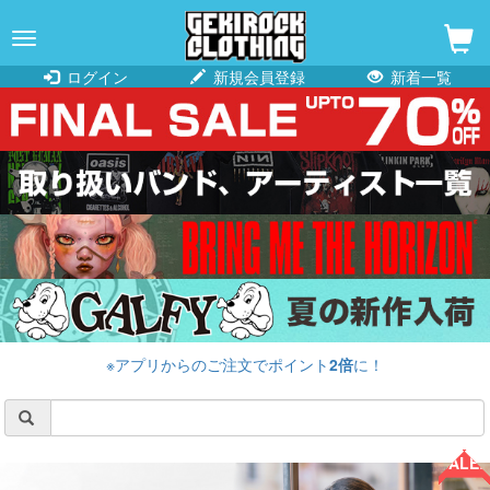
navigation
ログイン
新規会員登録
新着一覧
※アプリからのご注文でポイント
2倍
に！
SALE!!
SALE!!
SALE!!
SALE!!