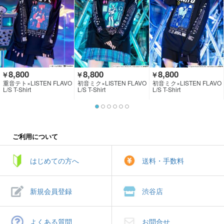
8,800
8,800
8,800
￥
￥
￥
重音テト×LISTEN FLAVO
初音ミク×LISTEN FLAVO
初音ミク×LISTEN FLAVO
R
R
R
L/S T-Shirt
L/S T-Shirt
L/S T-Shirt
ご利用について
はじめての方へ
送料・手数料
新規会員登録
渋谷店
よくある質問
お問合せ