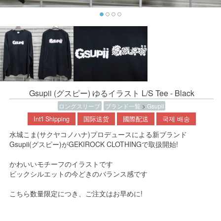
Gsupii (グスピー) ゆるイラスト L/S Tee - Black
ロングスリーブ
ブランド一覧
>
Gsupii
Int'l Shipping
国际送货
國際配送
국제 배송
水城こま(サクヤコノハナ)プロデュースによる新ブランド
Gsupii(グスピー)がGEKIROCK CLOTHINGで取扱開始!
かわいいモチーフのイラストです
ビックシルエットの今どきのバランス感です
こちら数量限定につき、ご注文はお早めに!