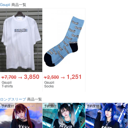
Gsupii
商品一覧
3,850
1,251
7,700
→
2,500
→
￥
￥
Gsupii
Gsupii
T-shirts
Socks
ロングスリーブ
商品一覧
予約受付
予約受付
予約受付