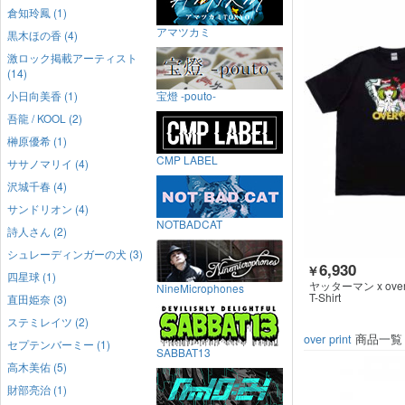
倉知玲鳳 (1)
アマツカミ
黒木ほの香 (4)
激ロック掲載アーティスト
(14)
小日向美香 (1)
宝燈 -pouto-
吾龍 / KOOL (2)
榊原優希 (1)
CMP LABEL
ササノマリイ (4)
沢城千春 (4)
サンドリオン (4)
NOTBADCAT
詩人さん (2)
シュレーディンガーの犬 (3)
6,930
￥
四星球 (1)
ヤッターマン x over 
NineMicrophones
T-Shirt
直田姫奈 (3)
ステミレイツ (2)
over print
商品一覧
セプテンバーミー (1)
SABBAT13
高木美佑 (5)
財部亮治 (1)