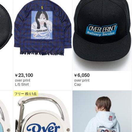
23,100
6,050
￥
￥
over print
over print
L/S Shirt
Cap
フリー 残り1点