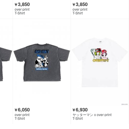
3,850
3,850
￥
￥
over print
over print
T-Shirt
T-Shirt
6,050
6,930
￥
￥
over print
ヤッターマン x over print
T-Shirt
T-Shirt