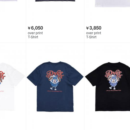
6,050
3,850
￥
￥
over print
over print
T-Shirt
T-Shirt