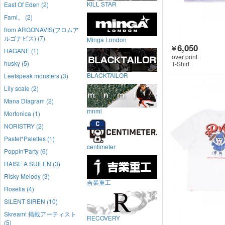
KILL STAR
East Of Eden (2)
Fami。 (2)
from ARGONAVIS(フロムア
ルゴナビス) (7)
Minga London
6,050
￥
HAGANE (1)
over print
husky (5)
T-Shirt
BLACKTAILOR
Leetspeak monsters (3)
Lily scale (2)
Mana Diagram (2)
mnml
Morfonica (1)
NORISTRY (2)
Pastel*Palettes (1)
centimeter
Poppin'Party (6)
RAISE A SUILEN (3)
Risky Melody (3)
吉業重工
Roselia (4)
SILENT SIREN (10)
Skream! 掲載アーティスト
RECOVERY
(5)