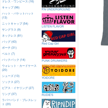
ドレス・ワンピース (16)
キャップ (96)
P.N UNDERGROUND
ハット・バケットハット
(13)
ニットキャップ (54)
LISTEN FLAVOR
サングラス (9)
ネックレス (81)
バッグ (43)
Red Cap Girl
ポーチ (31)
ベルト (7)
バックパック (14)
PUNK DRUNKERS
ウォレット・カードケース
(20)
シューズ (13)
YOIDORE
ソックス (27)
ピアス・イヤリング (27)
リング (37)
RUDIE'S
ラバーバンド・ブレスレッ
ト (20)