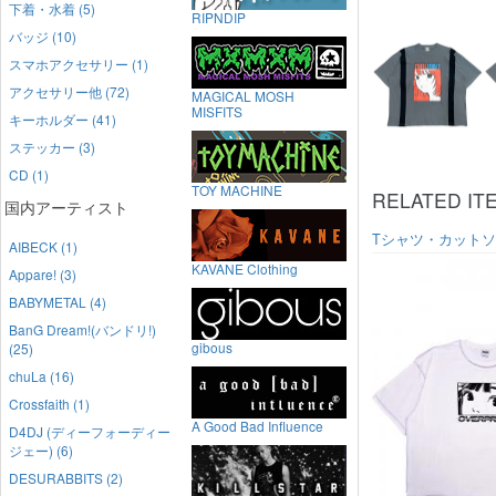
下着・水着 (5)
RIPNDIP
バッジ (10)
スマホアクセサリー (1)
アクセサリー他 (72)
MAGICAL MOSH
MISFITS
キーホルダー (41)
ステッカー (3)
CD (1)
TOY MACHINE
RELATED IT
国内アーティスト
Tシャツ・カット
AIBECK (1)
KAVANE Clothing
Appare! (3)
BABYMETAL (4)
BanG Dream!(バンドリ!)
gibous
(25)
chuLa (16)
Crossfaith (1)
A Good Bad Influence
D4DJ (ディーフォーディー
ジェー) (6)
DESURABBITS (2)