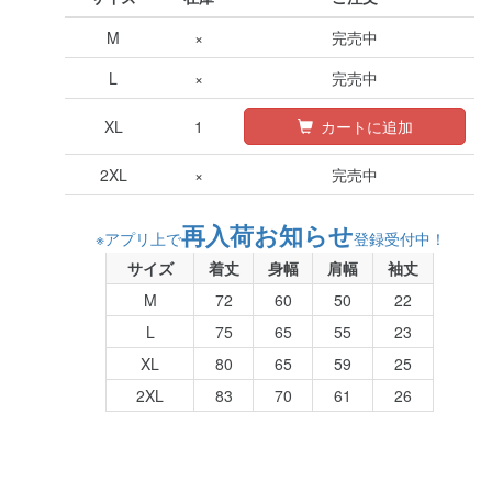
M
×
完売中
L
×
完売中
XL
1
カートに追加
2XL
×
完売中
再入荷お知らせ
※アプリ上で
登録受付中！
サイズ
着丈
身幅
肩幅
袖丈
M
72
60
50
22
L
75
65
55
23
XL
80
65
59
25
2XL
83
70
61
26