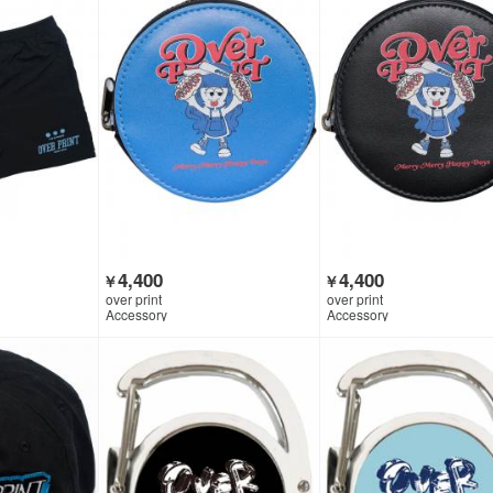
4,400
4,400
￥
￥
over print
over print
Accessory
Accessory