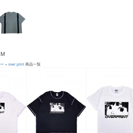
EM
ソー
×
over print
商品一覧