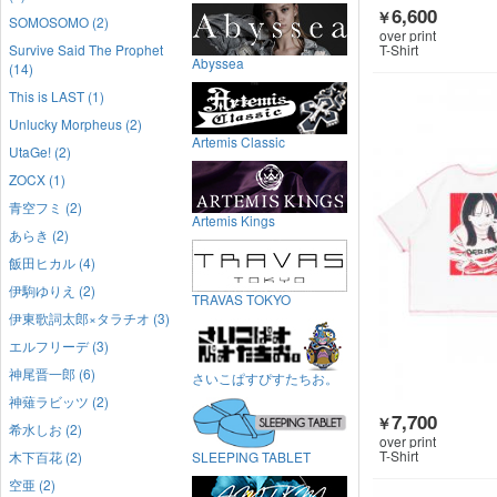
6,600
￥
SOMOSOMO (2)
over print
Survive Said The Prophet
T-Shirt
Abyssea
(14)
This is LAST (1)
Unlucky Morpheus (2)
Artemis Classic
UtaGe! (2)
ZOCX (1)
青空フミ (2)
Artemis Kings
あらき (2)
飯田ヒカル (4)
伊駒ゆりえ (2)
TRAVAS TOKYO
伊東歌詞太郎×タラチオ (3)
エルフリーデ (3)
神尾晋一郎 (6)
さいこぱすぴすたちお。
神薙ラビッツ (2)
7,700
￥
希水しお (2)
over print
T-Shirt
木下百花 (2)
SLEEPING TABLET
空亜 (2)