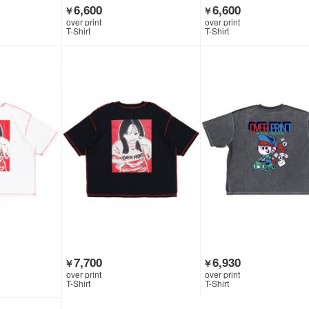
6,600
6,600
￥
￥
over print
over print
T-Shirt
T-Shirt
7,700
6,930
￥
￥
over print
over print
T-Shirt
T-Shirt