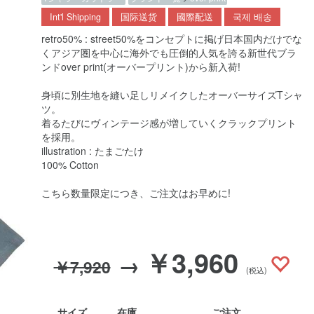
Int'l Shipping
国际送货
國際配送
국제 배송
retro50% : street50%をコンセプトに掲げ日本国内だけでな
くアジア圏を中心に海外でも圧倒的人気を誇る新世代ブラ
ンドover print(オーバープリント)から新入荷!
身頃に別生地を縫い足しリメイクしたオーバーサイズTシャ
ツ。
着るたびにヴィンテージ感が増していくクラックプリント
を採用。
illustration : たまごたけ
100% Cotton
こちら数量限定につき、ご注文はお早めに!
￥3,960
→
￥7,920
(税込)
サイズ
在庫
ご注文