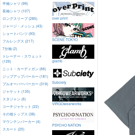
半袖シャツ (99)
長袖シャツ (107)
over print
ロングスリーブ (285)
ジャージ・メッシュ (43)
ショートパンツ (93)
SCENE TOKYO
フルレングス (217)
7分袖 (2)
トレーナー・スウェット
glamb
(126)
ニット・カーディガン (66)
ジップアップパーカー (181)
Subciety
プルオーバーパーカー (319)
ジャケット (135)
スタジャン (6)
VIRGOwearworks
コーチジャケット (22)
その他トップス (38)
マウンテンパーカー (4)
PSYCHO NATION
スカート (20)