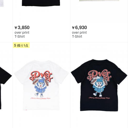
3,850
6,930
￥
￥
over print
over print
T-Shirt
T-Shirt
S 残り1点