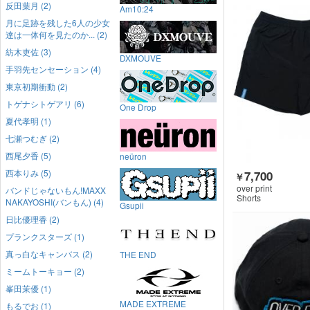
反田葉月 (2)
Am10:24
月に足跡を残した6人の少女
達は一体何を見たのか... (2)
紡木吏佐 (3)
DXMOUVE
手羽先センセーション (4)
東京初期衝動 (2)
トゲナシトゲアリ (6)
One Drop
夏代孝明 (1)
七瀬つむぎ (2)
西尾夕香 (5)
neüron
西本りみ (5)
7,700
￥
over print
バンドじゃないもん!MAXX
Shorts
NAKAYOSHI(バンもん) (4)
Gsupii
日比優理香 (2)
プランクスターズ (1)
真っ白なキャンバス (2)
THE END
ミームトーキョー (2)
峯田茉優 (1)
MADE EXTREME
もるでお (1)