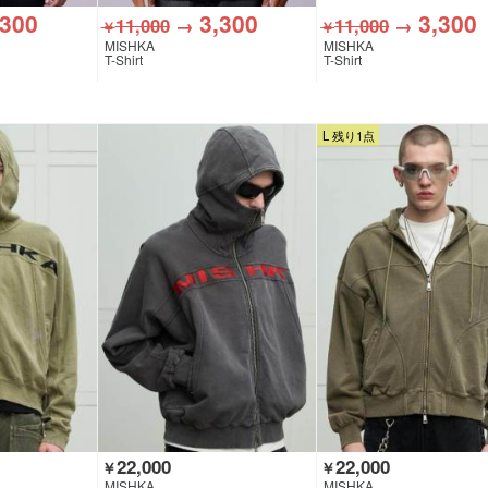
,300
3,300
3,300
11,000
→
11,000
→
￥
￥
MISHKA
MISHKA
T-Shirt
T-Shirt
L 残り1点
22,000
22,000
￥
￥
MISHKA
MISHKA