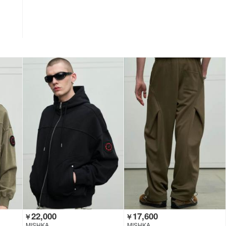
22,000
17,600
￥
￥
MISHKA
MISHKA