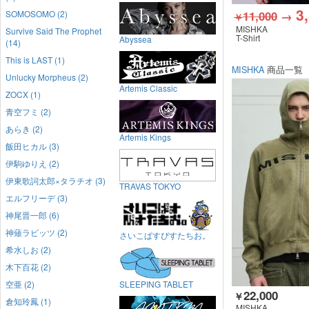
3
11,000
→
SOMOSOMO (2)
￥
MISHKA
Survive Said The Prophet
T-Shirt
Abyssea
(14)
This is LAST (1)
MISHKA
商品一覧
Unlucky Morpheus (2)
Artemis Classic
ZOCX (1)
青空フミ (2)
あらき (2)
Artemis Kings
飯田ヒカル (3)
伊駒ゆりえ (2)
伊東歌詞太郎×タラチオ (3)
TRAVAS TOKYO
エルフリーデ (3)
神尾晋一郎 (6)
神薙ラビッツ (2)
さいこぱすぴすたちお。
希水しお (2)
木下百花 (2)
空亜 (2)
SLEEPING TABLET
22,000
￥
倉知玲鳳 (1)
MISHKA