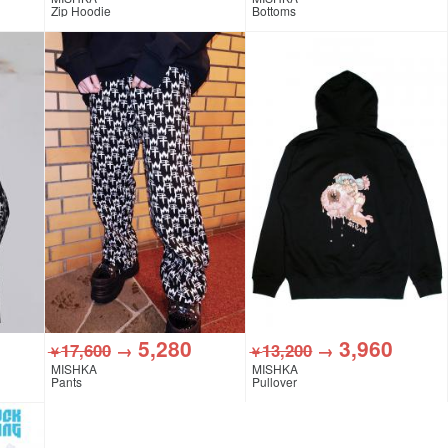
Zip Hoodie
Bottoms
5,280
3,960
17,600
→
13,200
→
￥
￥
MISHKA
MISHKA
Pants
Pullover