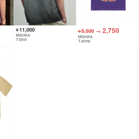
2,750
11,000
￥
5,500
→
￥
MISHKA
MISHKA
T-Shirt
T-shirts