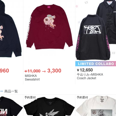
,960
3,300
12,650
11,000
→
￥
￥
牛込りみ×MISHKA
MISHKA
Coach Jacket
Sweatshirt
ソー
商品一覧
予約受付
予約受付