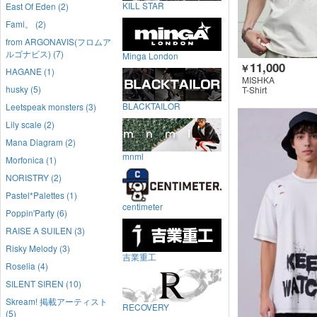
KILL STAR
East Of Eden (2)
Fami。 (2)
from ARGONAVIS(フロムア
ルゴナビス) (7)
Minga London
11,000
￥
HAGANE (1)
MISHKA
husky (5)
T-Shirt
BLACKTAILOR
Leetspeak monsters (3)
Lily scale (2)
Mana Diagram (2)
mnml
Morfonica (1)
NORISTRY (2)
Pastel*Palettes (1)
centimeter
Poppin'Party (6)
RAISE A SUILEN (3)
Risky Melody (3)
吉業重工
Roselia (4)
SILENT SIREN (10)
Skream! 掲載アーティスト
RECOVERY
(5)