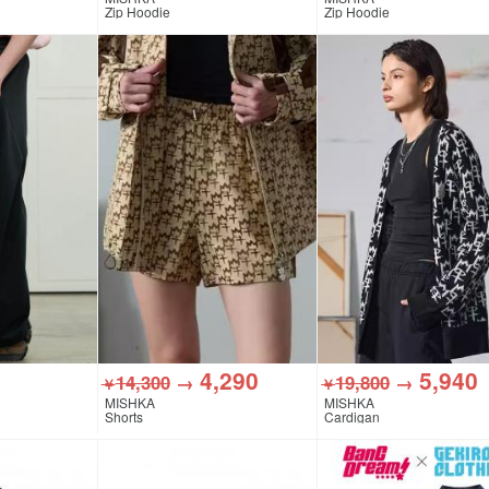
Zip Hoodie
Zip Hoodie
4,290
5,940
14,300
→
19,800
→
￥
￥
MISHKA
MISHKA
Shorts
Cardigan