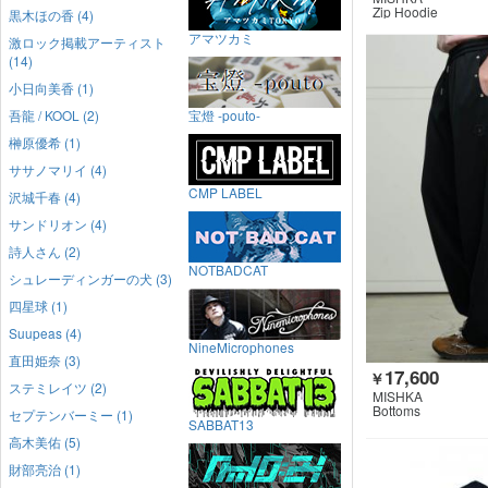
Zip Hoodie
黒木ほの香 (4)
アマツカミ
激ロック掲載アーティスト
(14)
小日向美香 (1)
吾龍 / KOOL (2)
宝燈 -pouto-
榊原優希 (1)
ササノマリイ (4)
CMP LABEL
沢城千春 (4)
サンドリオン (4)
詩人さん (2)
NOTBADCAT
シュレーディンガーの犬 (3)
四星球 (1)
Suupeas (4)
NineMicrophones
直田姫奈 (3)
17,600
￥
ステミレイツ (2)
MISHKA
Bottoms
セプテンバーミー (1)
SABBAT13
高木美佑 (5)
財部亮治 (1)