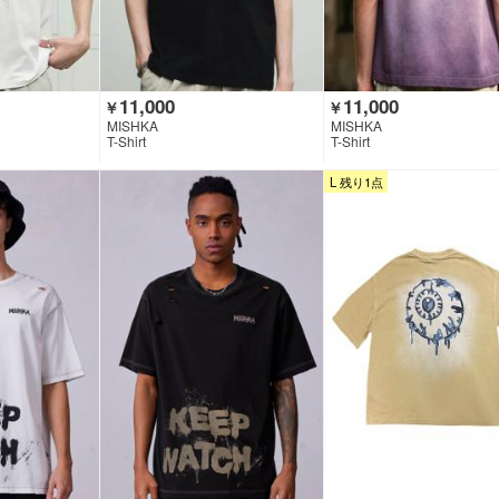
11,000
11,000
￥
￥
MISHKA
MISHKA
T-Shirt
T-Shirt
L 残り1点