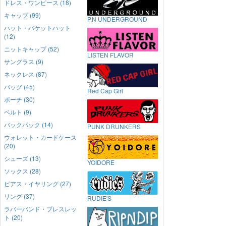
ドレス・ワンピース (18)
キャップ (99)
P.N UNDERGROUND
ハット・バケットハット
(12)
ニットキャップ (52)
LISTEN FLAVOR
サングラス (9)
ネックレス (87)
バッグ (45)
Red Cap Girl
ポーチ (30)
ベルト (9)
バックパック (14)
PUNK DRUNKERS
ウォレット・カードケース
(20)
シューズ (13)
YOIDORE
ソックス (28)
ピアス・イヤリング (27)
リング (37)
RUDIE'S
ラバーバンド・ブレスレッ
ト (20)