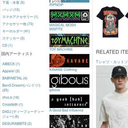
下着・水着 (5)
RIPNDIP
バッジ (10)
スマホアクセサリー (1)
アクセサリー他 (73)
MAGICAL MOSH
MISFITS
キーホルダー (41)
ステッカー (3)
CD (1)
TOY MACHINE
RELATED IT
国内アーティスト
Tシャツ・カット
AIBECK (1)
KAVANE Clothing
Appare! (3)
BABYMETAL (4)
BanG Dream!(バンドリ!)
gibous
(25)
chuLa (16)
Crossfaith (1)
A Good Bad Influence
D4DJ (ディーフォーディー
ジェー) (6)
DESURABBITS (2)