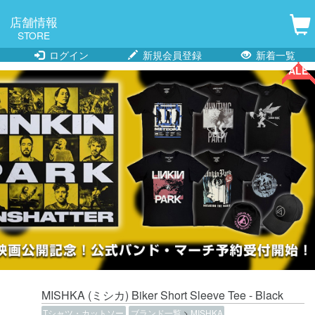
店舗情報
STORE
ログイン
新規会員登録
新着一覧
SALE!!
SALE!!
SALE!!
SALE!!
SALE!!
SALE!!
SALE!!
SALE!!
SALE!!
SALE!!
MISHKA (ミシカ) Biker Short Sleeve Tee - Black
Tシャツ・カットソー
ブランド一覧
>
MISHKA