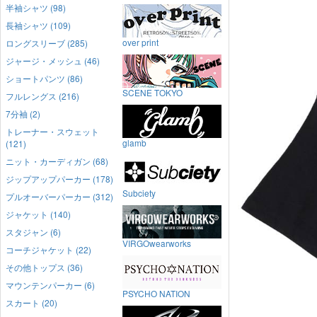
半袖シャツ (98)
長袖シャツ (109)
over print
ロングスリーブ (285)
ジャージ・メッシュ (46)
ショートパンツ (86)
SCENE TOKYO
フルレングス (216)
7分袖 (2)
トレーナー・スウェット
glamb
(121)
ニット・カーディガン (68)
ジップアップパーカー (178)
Subciety
プルオーバーパーカー (312)
ジャケット (140)
スタジャン (6)
VIRGOwearworks
コーチジャケット (22)
その他トップス (36)
マウンテンパーカー (6)
PSYCHO NATION
スカート (20)