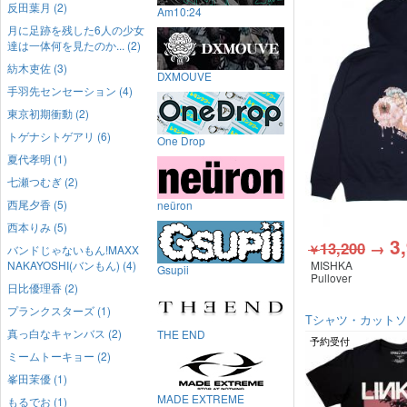
反田葉月 (2)
Am10:24
月に足跡を残した6人の少女
達は一体何を見たのか... (2)
紡木吏佐 (3)
DXMOUVE
手羽先センセーション (4)
東京初期衝動 (2)
トゲナシトゲアリ (6)
One Drop
夏代孝明 (1)
七瀬つむぎ (2)
西尾夕香 (5)
neüron
西本りみ (5)
3
13,200
→
￥
バンドじゃないもん!MAXX
NAKAYOSHI(バンもん) (4)
MISHKA
Gsupii
Pullover
日比優理香 (2)
プランクスターズ (1)
Tシャツ・カット
真っ白なキャンバス (2)
THE END
予約受付
ミームトーキョー (2)
峯田茉優 (1)
MADE EXTREME
もるでお (1)