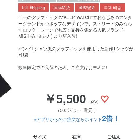
Int'l Shipping
国际送货
國際配送
국제 배송
目玉のグラフィックの"KEEP WATCH"でおなじみのアンダ
ーグランドかつポップなデザインで、ストリートのみなら
ずロック・シーンでも広く支持を集める人気ブランド、
MISHKA (ミシカ) より新入荷!
バンドTシャツ風のグラフィックを使用した新作Tシャツが
登場!
数量限定での入荷のため、ご注文はお早めに!
￥5,500
(税込)
（50ポイント 還元 ）
2倍！
※アプリからのご注文ならポイント
サイズ
在庫
ご注文