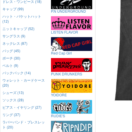
ドレス・ワンピース (18)
キャップ (99)
P.N UNDERGROUND
ハット・バケットハット
(12)
ニットキャップ (52)
LISTEN FLAVOR
サングラス (9)
ネックレス (87)
バッグ (45)
Red Cap Girl
ポーチ (30)
ベルト (9)
バックパック (14)
PUNK DRUNKERS
ウォレット・カードケース
(20)
シューズ (13)
YOIDORE
ソックス (28)
ピアス・イヤリング (27)
リング (37)
RUDIE'S
ラバーバンド・ブレスレッ
ト (20)