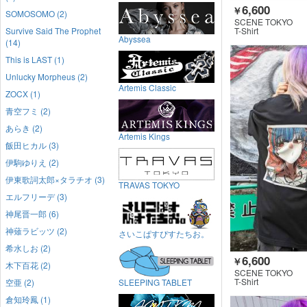
6,600
￥
SOMOSOMO (2)
SCENE TOKYO
Survive Said The Prophet
T-Shirt
Abyssea
(14)
This is LAST (1)
Unlucky Morpheus (2)
Artemis Classic
ZOCX (1)
青空フミ (2)
あらき (2)
Artemis Kings
飯田ヒカル (3)
伊駒ゆりえ (2)
伊東歌詞太郎×タラチオ (3)
TRAVAS TOKYO
エルフリーデ (3)
神尾晋一郎 (6)
神薙ラビッツ (2)
さいこぱすぴすたちお。
希水しお (2)
6,600
￥
木下百花 (2)
SCENE TOKYO
T-Shirt
空亜 (2)
SLEEPING TABLET
倉知玲鳳 (1)