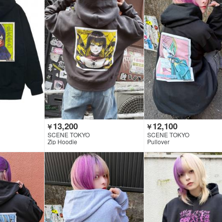
13,200
12,100
￥
￥
SCENE TOKYO
SCENE TOKYO
Zip Hoodie
Pullover