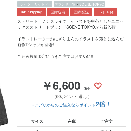
Tシャツ・カットソー
ブランド一覧
>
SCENE TOKYO
Int'l Shipping
国际送货
國際配送
국제 배송
ストリート、メンズライク、イラストを中心としたユニセ
ックスストリートブランドSCENE TOKYOから新入荷!
イラストレーターおにぎりまんのイラストを落とし込んだ
新作Tシャツが登場!
こちら数量限定につきご注文はお早めに!!
￥6,600
(税込)
（60ポイント 還元 ）
2倍！
※アプリからのご注文ならポイント
サイズ
在庫
ご注文