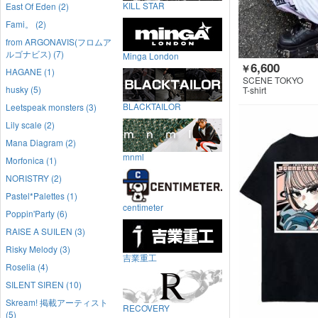
KILL STAR
East Of Eden (2)
Fami。 (2)
from ARGONAVIS(フロムア
ルゴナビス) (7)
Minga London
6,600
￥
HAGANE (1)
SCENE TOKYO
husky (5)
T-shirt
BLACKTAILOR
Leetspeak monsters (3)
Lily scale (2)
Mana Diagram (2)
mnml
Morfonica (1)
NORISTRY (2)
Pastel*Palettes (1)
centimeter
Poppin'Party (6)
RAISE A SUILEN (3)
Risky Melody (3)
吉業重工
Roselia (4)
SILENT SIREN (10)
Skream! 掲載アーティスト
RECOVERY
(5)