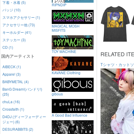
下着・水着 (5)
RIPNDIP
バッジ (10)
スマホアクセサリー (1)
アクセサリー他 (73)
MAGICAL MOSH
MISFITS
キーホルダー (41)
ステッカー (3)
CD (1)
TOY MACHINE
RELATED IT
国内アーティスト
Tシャツ・カット
AIBECK (1)
KAVANE Clothing
Appare! (3)
BABYMETAL (4)
BanG Dream!(バンドリ!)
gibous
(25)
chuLa (16)
Crossfaith (1)
A Good Bad Influence
D4DJ (ディーフォーディー
ジェー) (6)
DESURABBITS (2)