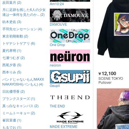
反田葉月 (2)
Am10:24
月に足跡を残した6人の少女
達は一体何を見たのか... (2)
紡木吏佐 (3)
DXMOUVE
手羽先センセーション (4)
東京初期衝動 (2)
トゲナシトゲアリ (6)
One Drop
夏代孝明 (1)
七瀬つむぎ (2)
西尾夕香 (5)
neüron
西本りみ (5)
12,100
￥
SCENE TOKYO
バンドじゃないもん!MAXX
Pullover
NAKAYOSHI(バンもん) (4)
Gsupii
日比優理香 (2)
プランクスターズ (1)
真っ白なキャンバス (2)
THE END
ミームトーキョー (2)
峯田茉優 (1)
MADE EXTREME
もるでお (1)