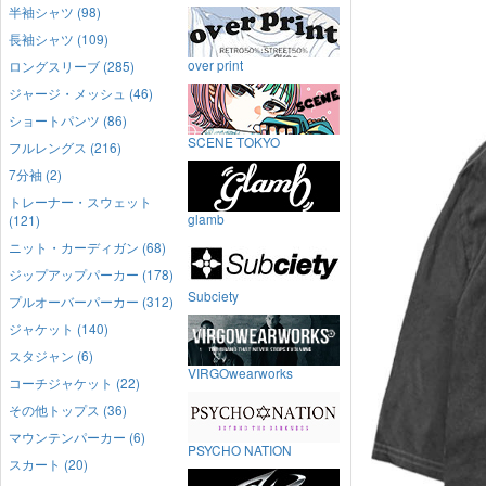
半袖シャツ (98)
長袖シャツ (109)
over print
ロングスリーブ (285)
ジャージ・メッシュ (46)
ショートパンツ (86)
SCENE TOKYO
フルレングス (216)
7分袖 (2)
トレーナー・スウェット
glamb
(121)
ニット・カーディガン (68)
ジップアップパーカー (178)
Subciety
プルオーバーパーカー (312)
ジャケット (140)
スタジャン (6)
VIRGOwearworks
コーチジャケット (22)
その他トップス (36)
マウンテンパーカー (6)
PSYCHO NATION
スカート (20)