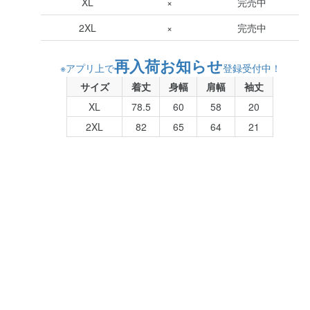
XL
×
完売中
2XL
×
完売中
再入荷お知らせ
※アプリ上で
登録受付中！
サイズ
着丈
身幅
肩幅
袖丈
XL
78.5
60
58
20
2XL
82
65
64
21