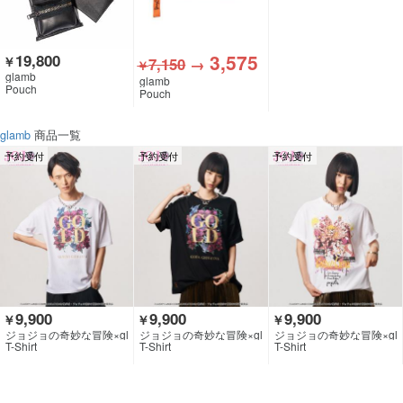
3,575
19,800
￥
7,150
→
￥
glamb
glamb
Pouch
Pouch
glamb
商品一覧
予約受付
予約受付
予約受付
9,900
9,900
9,900
￥
￥
￥
ジョジョの奇妙な冒険×gl
ジョジョの奇妙な冒険×gl
ジョジョの奇妙な冒険×gl
amb
amb
amb
T-Shirt
T-Shirt
T-Shirt