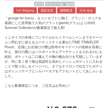
ポーチ
ブランド一覧
>
glamb
Int'l Shipping
国际送货
國際配送
국제 배송
「grunge for luxury」をコンセプトに掲げ、グランジ・ロックを
基調にした世界観で人気のブランドglamb(グラム)より2025
Summer Collectionが数量限定で新入荷!
ミニサイズの本体にワンマイルからトラベルシーンまでオケージ
ョン問わずに使えるユーティリティを乗せたTIME TRAVELER
Pouch。近場にお出掛けの際は財布やキーケースの収納を容易に
叶え、旅行の際にはパスポートやエアーチケットを入れるのにも
絶好。ポケットは二口備えて小物の棲み分けを可能にしています
が、特に良く使う物は視認性を高めたメッシュポケットに入れる
ことで取り出しをイージーに。タフなナイロンで仕立てたボディ
はオレンジテープとシルバータグをアクセントとしてあしらいま
した。
こちら数量限定につき、ご注文はお早めに!