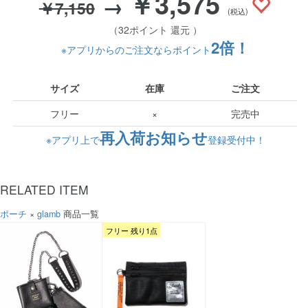
￥3,575
→
￥7,150
(税込)
（32ポイント 還元 ）
2倍！
※アプリからのご注文ならポイント
サイズ
在庫
ご注文
フリー
×
完売中
再入荷お知らせ
※アプリ上で
登録受付中！
RELATED ITEM
ポーチ
×
glamb
商品一覧
フリー 残り1点