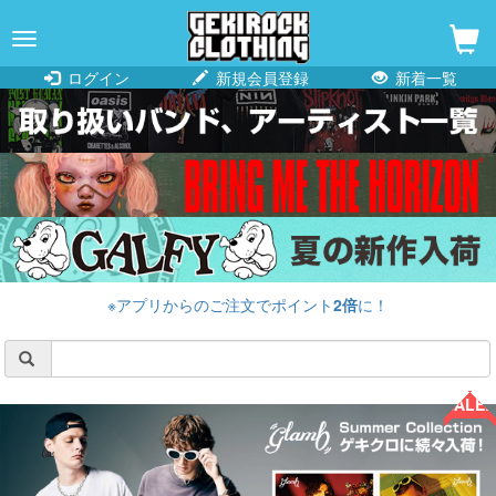
navigation
ログイン
新規会員登録
新着一覧
※アプリからのご注文でポイント
2倍
に！
SALE!!
SALE!!
SALE!!