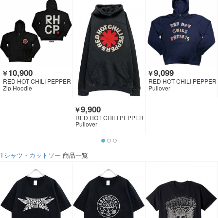
10,900
9,099
￥
￥
RED HOT CHILI PEPPER
RED HOT CHILI PEPPER
S
S
Zip Hoodie
Pullover
9,900
￥
RED HOT CHILI PEPPER
S
Pullover
Tシャツ・カットソー
商品一覧