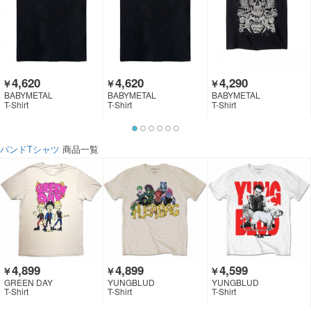
4,620
4,620
4,290
￥
￥
￥
BABYMETAL
BABYMETAL
BABYMETAL
T-Shirt
T-Shirt
T-Shirt
バンドTシャツ
商品一覧
4,899
4,899
4,599
￥
￥
￥
GREEN DAY
YUNGBLUD
YUNGBLUD
T-Shirt
T-Shirt
T-Shirt