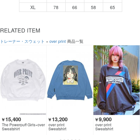
XL
78
66
58
65
RELATED ITEM
トレーナー・スウェット
×
over print
商品一覧
15,400
13,200
9,900
￥
￥
￥
The Powerpuff Girls×over
over print
over print
print
Sweatshirt
Sweatshirt
Sweatshirt