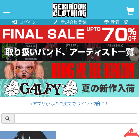
navigation
ログイン
新規会員登録
新着一覧
※アプリからのご注文でポイント
2倍
に！
SALE!!
SALE!!
SALE!!
SALE!!
SALE!!
SALE!!
SALE!!