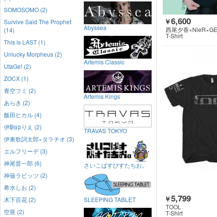
SOMOSOMO (2)
6,600
￥
Survive Said The Prophet
Abyssea
西尾夕香×NieR×GE
(14)
HING
T-Shirt
This is LAST (1)
Unlucky Morpheus (2)
Artemis Classic
UtaGe! (2)
ZOCX (1)
青空フミ (2)
Artemis Kings
あらき (2)
飯田ヒカル (4)
伊駒ゆりえ (2)
TRAVAS TOKYO
伊東歌詞太郎×タラチオ (3)
エルフリーデ (3)
神尾晋一郎 (6)
さいこぱすぴすたちお。
神薙ラビッツ (2)
希水しお (2)
5,799
￥
木下百花 (2)
SLEEPING TABLET
TOOL
空亜 (2)
T-Shirt