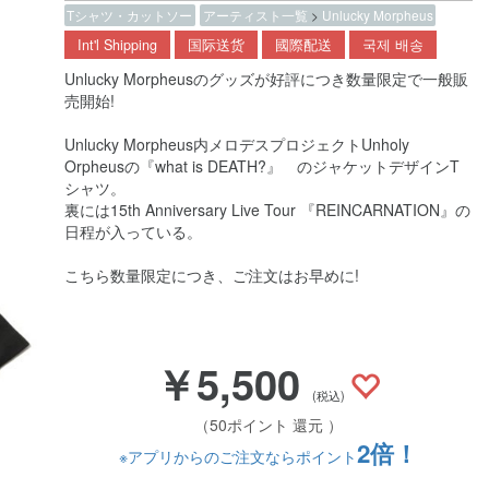
Tシャツ・カットソー
アーティスト一覧
>
Unlucky Morpheus
Int'l Shipping
国际送货
國際配送
국제 배송
Unlucky Morpheusのグッズが好評につき数量限定で一般販
売開始!
Unlucky Morpheus内メロデスプロジェクトUnholy
Orpheusの『what is DEATH?』 のジャケットデザインT
シャツ。
裏には15th Anniversary Live Tour 『REINCARNATION』の
日程が入っている。
こちら数量限定につき、ご注文はお早めに!
￥5,500
(税込)
（50ポイント 還元 ）
2倍！
※アプリからのご注文ならポイント