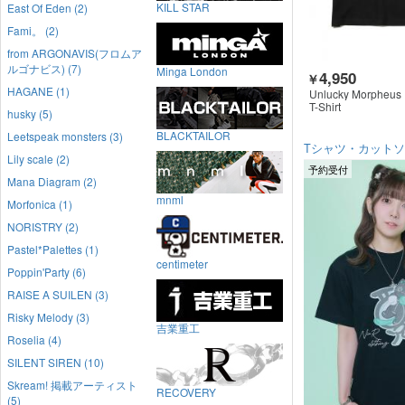
KILL STAR
East Of Eden (2)
Fami。 (2)
from ARGONAVIS(フロムア
ルゴナビス) (7)
Minga London
4,950
￥
HAGANE (1)
Unlucky Morpheus
T-Shirt
husky (5)
BLACKTAILOR
Leetspeak monsters (3)
Tシャツ・カット
Lily scale (2)
予約受付
Mana Diagram (2)
mnml
Morfonica (1)
NORISTRY (2)
Pastel*Palettes (1)
centimeter
Poppin'Party (6)
RAISE A SUILEN (3)
Risky Melody (3)
吉業重工
Roselia (4)
SILENT SIREN (10)
Skream! 掲載アーティスト
RECOVERY
(5)