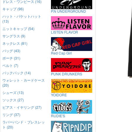
ドレス・ワンピース (16)
キャップ (96)
P.N UNDERGROUND
ハット・バケットハット
(13)
ニットキャップ (54)
LISTEN FLAVOR
サングラス (9)
ネックレス (81)
バッグ (43)
Red Cap Girl
ポーチ (31)
ベルト (7)
バックパック (14)
PUNK DRUNKERS
ウォレット・カードケース
(20)
シューズ (13)
YOIDORE
ソックス (27)
ピアス・イヤリング (27)
リング (37)
RUDIE'S
ラバーバンド・ブレスレッ
ト (20)