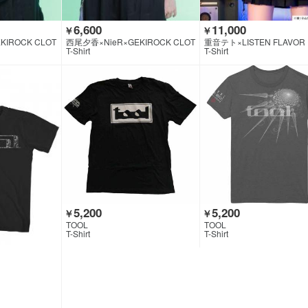
6,600
11,000
￥
￥
KIROCK CLOT
西尾夕香×NieR×GEKIROCK CLOT
重音テト×LISTEN FLAVOR
HING
T-Shirt
T-Shirt
5,200
5,200
￥
￥
TOOL
TOOL
T-Shirt
T-Shirt