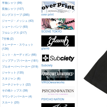
半袖シャツ (99)
長袖シャツ (107)
over print
ロングスリーブ (285)
ジャージ・メッシュ (43)
ショートパンツ (93)
SCENE TOKYO
フルレングス (217)
7分袖 (2)
トレーナー・スウェット
glamb
(126)
ニット・カーディガン (66)
ジップアップパーカー (181)
Subciety
プルオーバーパーカー (319)
ジャケット (135)
スタジャン (6)
VIRGOwearworks
コーチジャケット (22)
その他トップス (38)
マウンテンパーカー (4)
PSYCHO NATION
スカート (20)