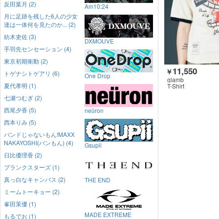
反田葉月 (2)
Am10:24
月に足跡を残した6人の少女
達は一体何を見たのか... (2)
紡木吏佐 (3)
DXMOUVE
手羽先センセーション (4)
東京初期衝動 (2)
11,550
￥
トゲナシトゲアリ (6)
One Drop
glamb
夏代孝明 (1)
T-Shirt
七瀬つむぎ (2)
西尾夕香 (5)
neüron
西本りみ (5)
バンドじゃないもん!MAXX
NAKAYOSHI(バンもん) (4)
Gsupii
日比優理香 (2)
プランクスターズ (1)
真っ白なキャンバス (2)
THE END
ミームトーキョー (2)
峯田茉優 (1)
MADE EXTREME
もるでお (1)