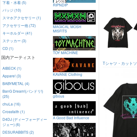
下着・水着 (5)
RIPNDIP
バッジ (10)
スマホアクセサリー (1)
アクセサリー他 (72)
MAGICAL MOSH
MISFITS
キーホルダー (41)
ステッカー (3)
CD (1)
TOY MACHINE
国内アーティスト
Tシャツ・カット
AIBECK (1)
KAVANE Clothing
Appare! (3)
BABYMETAL (4)
BanG Dream!(バンドリ!)
gibous
(25)
chuLa (16)
Crossfaith (1)
A Good Bad Influence
D4DJ (ディーフォーディー
ジェー) (6)
DESURABBITS (2)