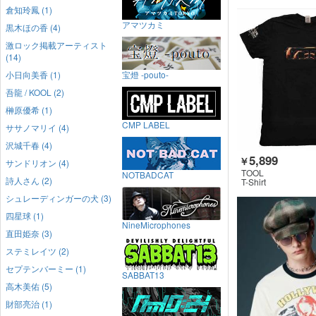
倉知玲鳳 (1)
アマツカミ
黒木ほの香 (4)
激ロック掲載アーティスト
(14)
小日向美香 (1)
宝燈 -pouto-
吾龍 / KOOL (2)
榊原優希 (1)
CMP LABEL
ササノマリイ (4)
沢城千春 (4)
5,899
￥
サンドリオン (4)
TOOL
NOTBADCAT
詩人さん (2)
T-Shirt
シュレーディンガーの犬 (3)
四星球 (1)
NineMicrophones
直田姫奈 (3)
ステミレイツ (2)
セプテンバーミー (1)
SABBAT13
高木美佑 (5)
財部亮治 (1)