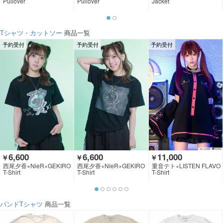
Pullover
Pullover
Jacket
Tシャツ・カットソー
商品一覧
予約受付
予約受付
予約受付
6,600
6,600
11,000
￥
￥
￥
西尾夕香×NieR×GEKIRO
西尾夕香×NieR×GEKIRO
重音テト×LISTEN FLAVO
CK CLOTHING
CK CLOTHING
R
T-Shirt
T-Shirt
T-Shirt
バンドTシャツ
商品一覧