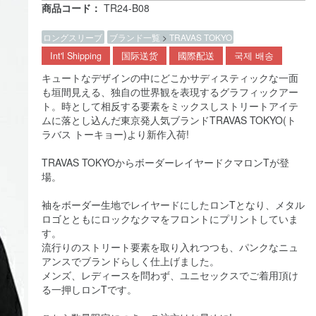
商品コード：
TR24-B08
ロングスリーブ
ブランド一覧
>
TRAVAS TOKYO
Int'l Shipping
国际送货
國際配送
국제 배송
キュートなデザインの中にどこかサディスティックな一面
も垣間見える、独自の世界観を表現するグラフィックアー
ト。時として相反する要素をミックスしストリートアイテ
ムに落とし込んだ東京発人気ブランドTRAVAS TOKYO(ト
ラバス トーキョー)より新作入荷!
TRAVAS TOKYOからボーダーレイヤードクマロンTが登
場。
袖をボーダー生地でレイヤードにしたロンTとなり、メタル
ロゴとともにロックなクマをフロントにプリントしていま
す。
流行りのストリート要素を取り入れつつも、パンクなニュ
アンスでブランドらしく仕上げました。
メンズ、レディースを問わず、ユニセックスでご着用頂け
る一押しロンTです。