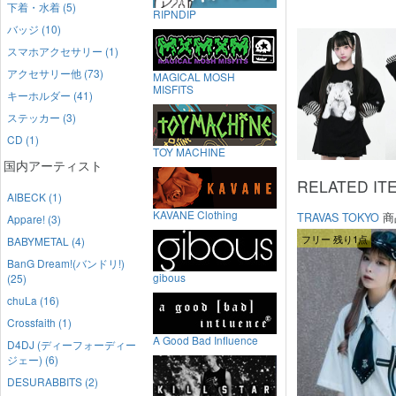
下着・水着 (5)
RIPNDIP
バッジ (10)
スマホアクセサリー (1)
アクセサリー他 (73)
MAGICAL MOSH
MISFITS
キーホルダー (41)
ステッカー (3)
CD (1)
TOY MACHINE
国内アーティスト
RELATED IT
AIBECK (1)
KAVANE Clothing
TRAVAS TOKYO
商
Appare! (3)
フリー 残り1点
BABYMETAL (4)
BanG Dream!(バンドリ!)
gibous
(25)
chuLa (16)
Crossfaith (1)
A Good Bad Influence
D4DJ (ディーフォーディー
ジェー) (6)
DESURABBITS (2)