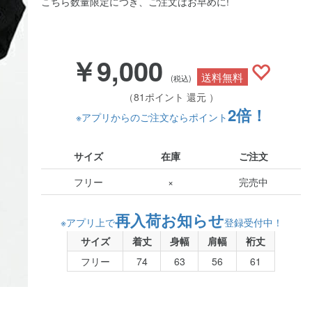
こちら数量限定につき、ご注文はお早めに!
￥9,000
送料無料
(税込)
（81ポイント 還元 ）
2倍！
※アプリからのご注文ならポイント
サイズ
在庫
ご注文
フリー
×
完売中
再入荷お知らせ
※アプリ上で
登録受付中！
サイズ
着丈
身幅
肩幅
裄丈
フリー
74
63
56
61