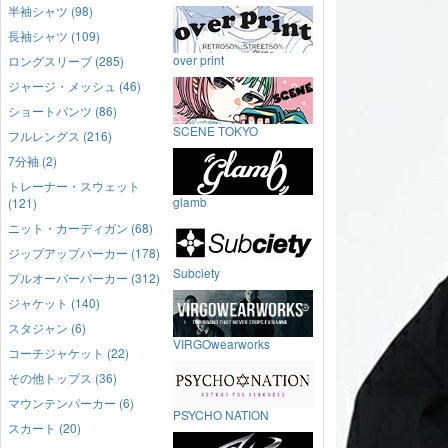
半袖シャツ (98)
長袖シャツ (109)
over print
ロングスリーブ (285)
ジャージ・メッシュ (46)
ショートパンツ (86)
SCENE TOKYO
フルレングス (216)
7分袖 (2)
トレーナー・スウェット
glamb
(121)
ニット・カーディガン (68)
ジップアップパーカー (178)
Subciety
プルオーバーパーカー (312)
ジャケット (140)
スタジャン (6)
VIRGOwearworks
コーチジャケット (22)
その他トップス (36)
マウンテンパーカー (6)
PSYCHO NATION
スカート (20)