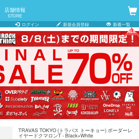
店舗情報
STORE
ログイン
新規会員登録
新着一覧
SALE!!
SALE!!
TRAVAS TOKYO (トラバス トーキョー) ボーダーレ
イヤードクマロンT - Black×White