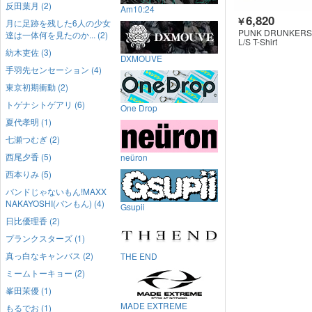
反田葉月 (2)
Am10:24
6,820
￥
月に足跡を残した6人の少女
PUNK DRUNKERS
達は一体何を見たのか... (2)
L/S T-Shirt
紡木吏佐 (3)
DXMOUVE
手羽先センセーション (4)
東京初期衝動 (2)
トゲナシトゲアリ (6)
One Drop
夏代孝明 (1)
七瀬つむぎ (2)
西尾夕香 (5)
neüron
西本りみ (5)
バンドじゃないもん!MAXX
NAKAYOSHI(バンもん) (4)
Gsupii
日比優理香 (2)
プランクスターズ (1)
真っ白なキャンバス (2)
THE END
ミームトーキョー (2)
峯田茉優 (1)
MADE EXTREME
もるでお (1)