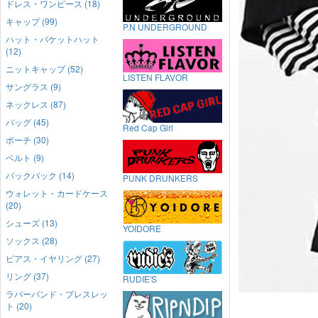
ドレス・ワンピース (18)
キャップ (99)
P.N UNDERGROUND
ハット・バケットハット
(12)
ニットキャップ (52)
LISTEN FLAVOR
サングラス (9)
ネックレス (87)
バッグ (45)
Red Cap Girl
ポーチ (30)
ベルト (9)
バックパック (14)
PUNK DRUNKERS
ウォレット・カードケース
(20)
シューズ (13)
YOIDORE
ソックス (28)
ピアス・イヤリング (27)
リング (37)
RUDIE'S
ラバーバンド・ブレスレッ
ト (20)