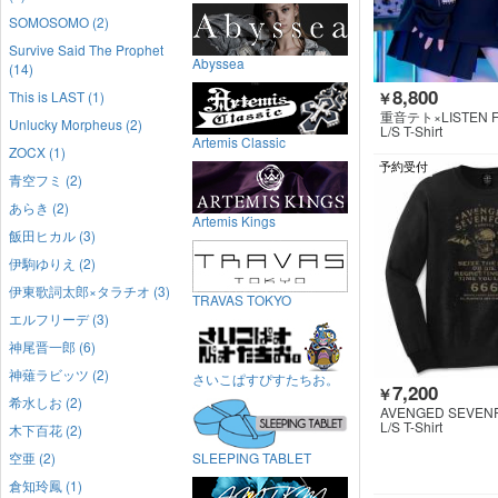
SOMOSOMO (2)
Survive Said The Prophet
Abyssea
(14)
8,800
This is LAST (1)
￥
重音テト×LISTEN 
Unlucky Morpheus (2)
L/S T-Shirt
Artemis Classic
ZOCX (1)
予約受付
青空フミ (2)
あらき (2)
Artemis Kings
飯田ヒカル (3)
伊駒ゆりえ (2)
伊東歌詞太郎×タラチオ (3)
TRAVAS TOKYO
エルフリーデ (3)
神尾晋一郎 (6)
神薙ラビッツ (2)
さいこぱすぴすたちお。
7,200
￥
希水しお (2)
AVENGED SEVEN
L/S T-Shirt
木下百花 (2)
空亜 (2)
SLEEPING TABLET
倉知玲鳳 (1)