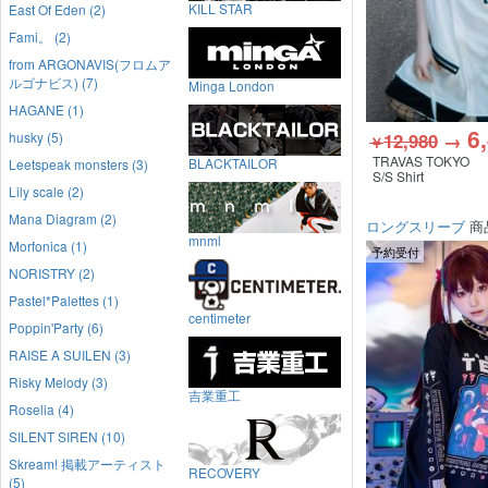
KILL STAR
East Of Eden (2)
Fami。 (2)
from ARGONAVIS(フロムア
ルゴナビス) (7)
Minga London
HAGANE (1)
6
husky (5)
12,980
→
￥
TRAVAS TOKYO
BLACKTAILOR
Leetspeak monsters (3)
S/S Shirt
Lily scale (2)
Mana Diagram (2)
ロングスリーブ
商
mnml
Morfonica (1)
予約受付
NORISTRY (2)
Pastel*Palettes (1)
centimeter
Poppin'Party (6)
RAISE A SUILEN (3)
Risky Melody (3)
吉業重工
Roselia (4)
SILENT SIREN (10)
Skream! 掲載アーティスト
RECOVERY
(5)