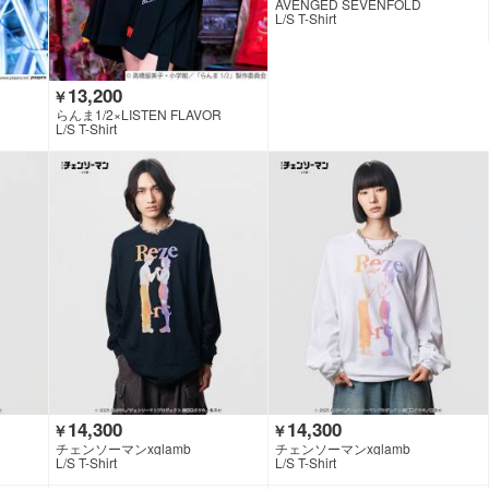
AVENGED SEVENFOLD
L/S T-Shirt
13,200
￥
らんま1/2×LISTEN FLAVOR
L/S T-Shirt
14,300
14,300
￥
￥
チェンソーマンxglamb
チェンソーマンxglamb
L/S T-Shirt
L/S T-Shirt