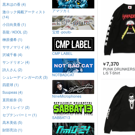
黒木ほの香 (4)
アマツカミ
激ロック掲載アーティスト
(14)
小日向美香 (1)
吾龍 / KOOL (2)
宝燈 -pouto-
榊原優希 (1)
ササノマリイ (4)
CMP LABEL
沢城千春 (4)
サンドリオン (4)
7,370
￥
PUNK DRUNKERS
詩人さん (2)
L/S T-Shirt
NOTBADCAT
シュレーディンガーの犬 (3)
四星球 (1)
Suupeas (4)
NineMicrophones
直田姫奈 (3)
ステミレイツ (2)
セプテンバーミー (1)
SABBAT13
高木美佑 (5)
財部亮治 (1)