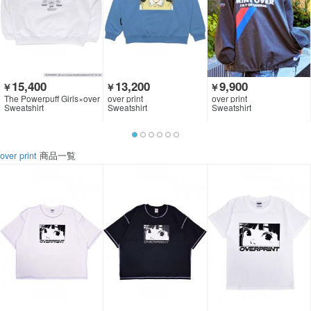
15,400
13,200
9,900
￥
￥
￥
The Powerpuff Girls×over
over print
over print
print
Sweatshirt
Sweatshirt
Sweatshirt
over print
商品一覧