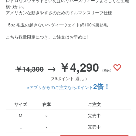
レトロなスウェットといえばのリバースウィーブよろしくな生地
横づかい。
アメリカンな動きやすさのためのドルマンスリーブ仕様
15oz 毛玉の起きないヘヴィーウェイト綿100%裏起毛
こちら数量限定につき、ご注文はお早めに!
￥4,290
→
￥14,300
(税込)
（39ポイント 還元 ）
2倍！
※アプリからのご注文ならポイント
サイズ
在庫
ご注文
M
×
完売中
L
×
完売中