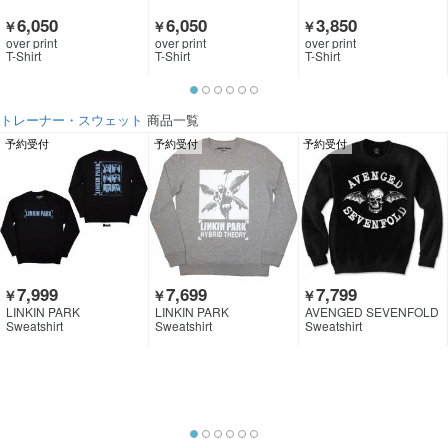
6,050
6,050
3,850
￥
￥
￥
over print
over print
over print
T-Shirt
T-Shirt
T-Shirt
トレーナー・スウェット
商品一覧
予約受付
予約受付
予約受付
7,999
7,699
7,799
￥
￥
￥
LINKIN PARK
LINKIN PARK
AVENGED SEVENFOLD
Sweatshirt
Sweatshirt
Sweatshirt