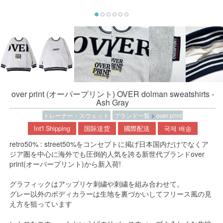
over print (オーバープリント) OVER dolman sweatshirts -
Ash Gray
トレーナー・スウェット
ブランド一覧
>
over print
Int'l Shipping
国际送货
國際配送
국제 배송
retro50% : street50%をコンセプトに掲げ日本国内だけでなくア
ジア圏を中心に海外でも圧倒的人気を誇る新世代ブランドover
print(オーバープリント)から新入荷!
グラフィックはアップリケ刺繍や刺繍を組み合わせて。
グレー以外のボディカラーは生地を裏づかいしてフリース風の見
え方を狙っています