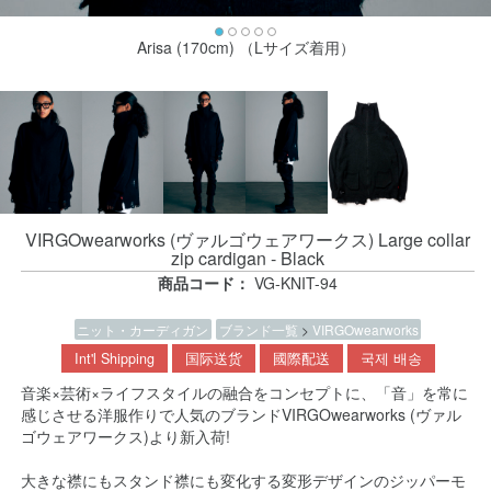
Arisa (170cm) （Lサイズ着用）
VIRGOwearworks (ヴァルゴウェアワークス) Large collar
zip cardigan - Black
商品コード：
VG-KNIT-94
ニット・カーディガン
ブランド一覧
>
VIRGOwearworks
Int'l Shipping
国际送货
國際配送
국제 배송
音楽×芸術×ライフスタイルの融合をコンセプトに、「音」を常に
感じさせる洋服作りで人気のブランドVIRGOwearworks (ヴァル
ゴウェアワークス)より新入荷!
大きな襟にもスタンド襟にも変化する変形デザインのジッパーモ