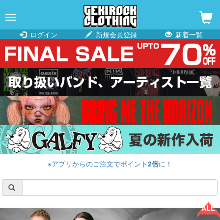
navigation
ログイン
新規会員登録
新着一覧
※アプリからのご注文でポイント
2倍
に！
SALE!!
SALE!!
SALE!!