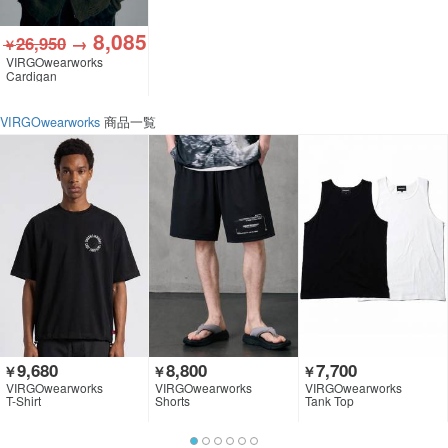
8,085
26,950
→
￥
VIRGOwearworks
Cardigan
VIRGOwearworks
商品一覧
9,680
8,800
7,700
￥
￥
￥
VIRGOwearworks
VIRGOwearworks
VIRGOwearworks
T-Shirt
Shorts
Tank Top