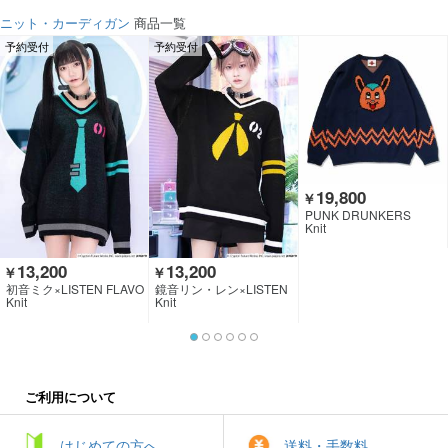
ニット・カーディガン
商品一覧
予約受付
予約受付
19,800
￥
PUNK DRUNKERS
Knit
13,200
13,200
￥
￥
初音ミク×LISTEN FLAVO
鏡音リン・レン×LISTEN
R
FLAVOR
Knit
Knit
ご利用について
はじめての方へ
送料・手数料