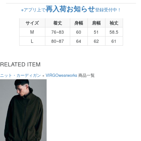
再入荷お知らせ
※アプリ上で
登録受付中！
サイズ
着丈
身幅
肩幅
袖丈
M
76~83
60
51
58.5
L
80~87
64
62
61
RELATED ITEM
ニット・カーディガン
×
VIRGOwearworks
商品一覧