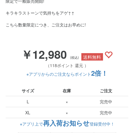
限定で一般販売開始!
キラキラストーンで気持ちをアゲ↑↑
こちら数量限定につき、ご注文はお早めに!
￥12,980
送料無料
(税込)
（118ポイント 還元 ）
2倍！
※アプリからのご注文ならポイント
サイズ
在庫
ご注文
L
×
完売中
XL
×
完売中
再入荷お知らせ
※アプリ上で
登録受付中！