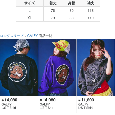
サイズ
着丈
身幅
袖丈
L
76
80
118
XL
79
83
119
ロングスリーブ
×
GALFY
商品一覧
14,080
14,080
11,800
￥
￥
￥
GALFY
GALFY
GALFY
L/S T-Shirt
L/S T-Shirt
L/S T-Shirt