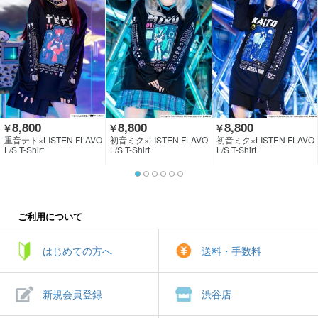
8,800
8,800
8,800
￥
￥
￥
重音テト×LISTEN FLAVO
初音ミク×LISTEN FLAVO
初音ミク×LISTEN FLAVO
R
R
R
L/S T-Shirt
L/S T-Shirt
L/S T-Shirt
ご利用について
はじめての方へ
送料・手数料
新規会員登録
渋谷店