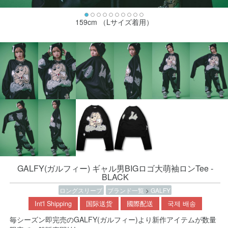
159cm （Lサイズ着用）
GALFY(ガルフィー) ギャル男BIGロゴ大萌袖ロンTee -
BLACK
ロングスリーブ
ブランド一覧
>
GALFY
Int'l Shipping
国际送货
國際配送
국제 배송
毎シーズン即完売のGALFY(ガルフィー)より新作アイテムが数量